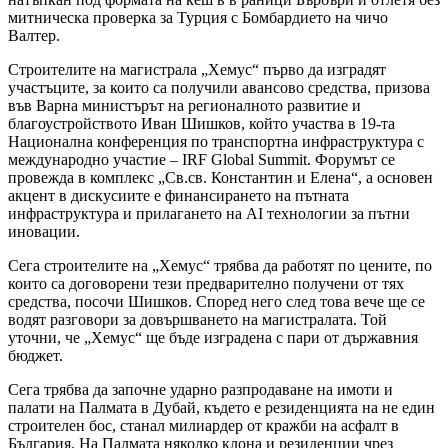
митническа проверка за Турция с Бомбардието на чичо
Валтер.
Строителите на магистрала „Хемус“ първо да изградят
участъците, за които са получили авансово средства, призова
във Варна министърът на регионалното развитие и
благоустройството Иван Шишков, който участва в 19-та
Национална конференция по транспортна инфраструктура с
международно участие – IRF Global Summit. Форумът се
провежда в комплекс „Св.св. Константин и Елена“, а основен
акцент в дискусиите е финансирането на пътната
инфраструктура и прилагането на AI технологии за пътни
иновации.
Сега строителите на „Хемус“ трябва да работят по цените, по
които са договорени тези предварително получени от тях
средства, посочи Шишков. Според него след това вече ще се
водят разговори за довършването на магистралата. Той
уточни, че „Хемус“ ще бъде изградена с пари от държавния
бюджет.
Сега трябва да започне ударно разпродаване на имоти и
палати на Палмата в Дубай, където е резиденцията на не един
строителен бос, станал милиардер от кражби на асфалт в
България. На Палмата няколко клона и резиденции чрез