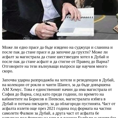
Може ли едно прасе да бъде изядено на суджуци и сланина и
после пак да стане прасе и да започне да грухти? Може ли
асфалт за магистрала да стане шестзвезден хотел в Дубай и
после пак да стане асфалт и да стигне от Правец до Варна?
Отговорите на тези вълнуващи въпроси ще научим много
скоро.
Започва ударна разпродажба на хотели и резиденции в Дубай,
на колекции от рокли и чанти Шанел, за да бъде довършена
АМ Хемус. Това е единственият начин да има магистрала от
София до Варна, след като преди години, по времето на
кабинетите на Борисов и Пеевски, магистралата избяга в
Дубай и потъна пясъците, за да облагороди пустинята. Част от
асфалта излетя още през 2021 година под формата на частни
самолети Фалкон за Дубай, а друга част от асфалта бе
натъпкан под формата на кеш в в раници Бърбъри и отлетя без