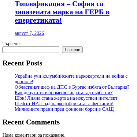
Топлофикация – София са
запазената марка на ГЕРБ в
енергетиката!
август 7, 2026
Търсене
Търсене
Recent Posts
Украйна учи колумбийските наркокартели на война с
дронове!
Областният шеф на ДПС в Бургас избяга от България?
Как депутатите променят играта зад гърба ни?
Шок! Лияна стана жертва на изкуствен интелект
Шеф от НАП зад наркофабриката за фентанил!
Милионите прани пред фондови борси в САЩ
Recent Comments
Няма коментари за показване.