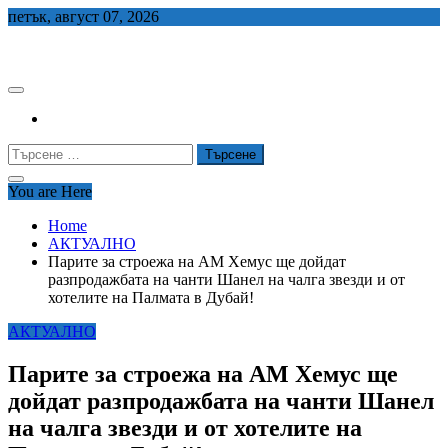
Skip
петък, август 07, 2026
to
СЕДЕМ БГ
content
Търсене
за:
You are Here
Home
АКТУАЛНО
Парите за строежа на АМ Хемус ще дойдат
разпродажбата на чанти Шанел на чалга звезди и от
хотелите на Палмата в Дубай!
АКТУАЛНО
Парите за строежа на АМ Хемус ще
дойдат разпродажбата на чанти Шанел
на чалга звезди и от хотелите на