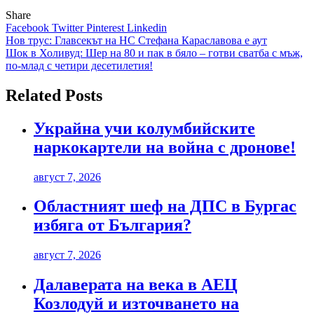
Share
Facebook
Twitter
Pinterest
Linkedin
Навигация
Нов трус: Главсекът на НС Стефана Караславова е аут
Шок в Холивуд: Шер на 80 и пак в бяло – готви сватба с мъж,
по-млад с четири десетилетия!
Related Posts
Украйна учи колумбийските
наркокартели на война с дронове!
август 7, 2026
Областният шеф на ДПС в Бургас
избяга от България?
август 7, 2026
Далаверата на века в АЕЦ
Козлодуй и източването на