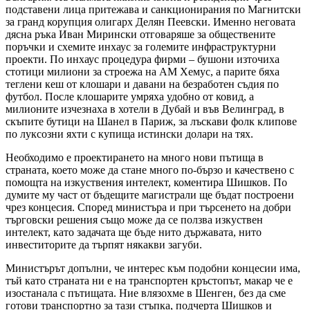
подставени лица притежава и санкционирания по Магнитски
за гранд корупция олигарх Делян Пеевски. Именно неговата
дясна ръка Иван Мирински отговаряше за обществените
поръчки и схемите инхаус за големите инфраструктурни
проекти. По инхаус процедура фирми – бушони източиха
стотици милиони за строежа на АМ Хемус, а парите бяха
теглени кеш от клошари и давани на безработен съдия по
футбол. После клошарите умряха удобно от ковид, а
милионите изчезнаха в хотели в Дубай и във Велинград, в
скъпите бутици на Шанел в Париж, за лъскави фолк клипове
по луксозни яхти с купища истински долари на тях.
Необходимо е проектирането на много нови пътища в
страната, което може да стане много по-бързо и качествено с
помощта на изкуствения интелект, коментира Шишков. По
думите му част от бъдещите магистрали ще бъдат построени
чрез концесия. Според министъра и при търсенето на добри
търговски решения също може да се ползва изкуствен
интелект, като задачата ще бъде нито държавата, нито
инвеститорите да търпят някакви загуби.
Министърът допълни, че интерес към подобни концесии има,
тъй като страната ни е на транспортен кръстопът, макар че е
изостанала с пътищата. Ние влязохме в Шенген, без да сме
готови транспортно за тази стъпка, подчерта Шишков и