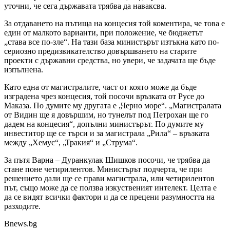
уточни, че сега държавата трябва да наваксва.
За отдаването на пътища на концесия той коментира, че това е
един от малкото варианти, при положение, че бюджетът
„става все по-зле“. На тази база министърът изтъкна като по-
сериозно предизвикателство довършването на старите
проекти с държавни средства, но увери, че задачата ще бъде
изпълнена.
Като една от магистралите, част от която може да бъде
изградена чрез концесия, той посочи връзката от Русе до
Маказа. По думите му другата е „Черно море“. „Магистралата
от Видин ще я довършим, но тунелът под Петрохан ще го
дадем на концесия“, допълни министърът. По думите му
инвеститор ще се търси и за магистрала „Рила“ – връзката
между „Хемус“, „Тракия“ и „Струма“.
За пътя Варна – Дуранкулак Шишков посочи, че трябва да
стане поне четирилентов. Министърът подчерта, че при
решението дали ще се прави магистрала, или четирилентов
път, също може да се ползва изкуственият интелект. Целта е
да се видят всички фактори и да се прецени разумността на
разходите.
Bnews.bg