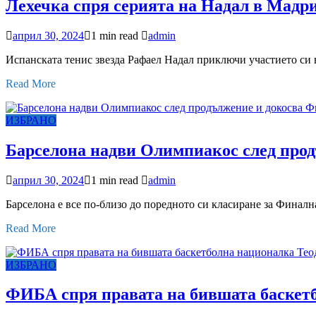
Лехечка спря серията на Надал в Мадр
април 30, 2024
1 min read
admin
Испанската тенис звезда Рафаел Надал приключи участието си в
Read More
ИЗБРАНО
Барселона надви Олимпиакос след прод
април 30, 2024
1 min read
admin
Барселона е все по-близо до поредното си класиране за Финалн
Read More
ИЗБРАНО
ФИБА спря правата на бившата баскет