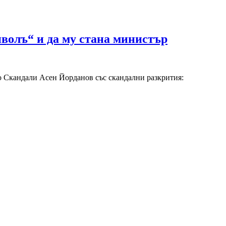
волъ“ и да му стана министър
о Скандали Асен Йорданов със скандални разкрития: