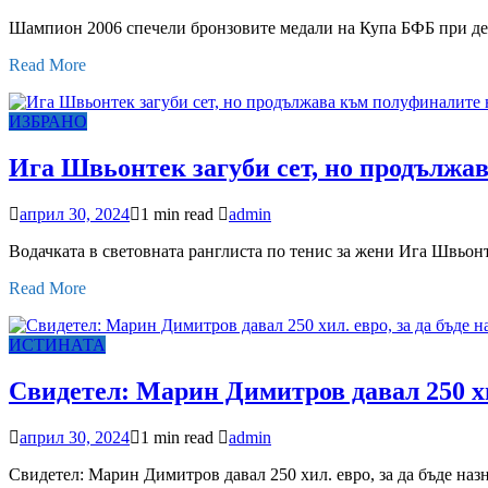
Шампион 2006 спечели бронзовите медали на Купа БФБ при девой
Read More
ИЗБРАНО
Ига Швьонтек загуби сет, но продължа
април 30, 2024
1 min read
admin
Водачката в световната ранглиста по тенис за жени Ига Швьон
Read More
ИСТИНАТА
Свидетел: Марин Димитров давал 250 хи
април 30, 2024
1 min read
admin
Свидетел: Марин Димитров давал 250 хил. евро, за да бъде на