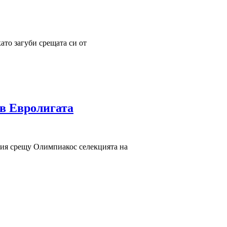
ато загуби срещата си от
в Евролигата
ерия срещу Олимпиакос селекцията на