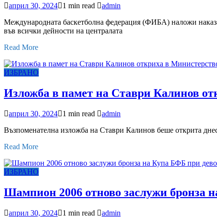
април 30, 2024
1 min read
admin
Международната баскетболна федерация (ФИБА) наложи наказан
във всички дейности на централата
Read More
ИЗБРАНО
Изложба в памет на Ставри Калинов от
април 30, 2024
1 min read
admin
Възпоменателна изложба на Ставри Калинов беше открита днес 
Read More
ИЗБРАНО
Шампион 2006 отново заслужи бронза н
април 30, 2024
1 min read
admin