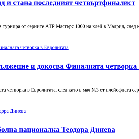
ид и стана последният четвъртфиналист
 турнира от сериите АТР Мастърс 1000 на клей в Мадрид, след к
ължение и докосва Финалната четворка 
ата четворка в Евролигата, след като в мач №3 от плейофната с
болна националка Теодора Динева