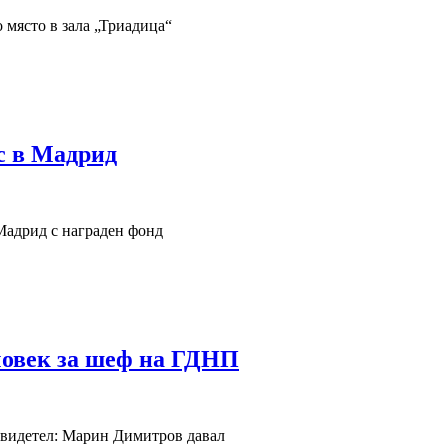
 място в зала „Триадица“
с в Мадрид
 Мадрид с награден фонд
 човек за шеф на ГДНП
 Свидетел: Марин Димитров давал