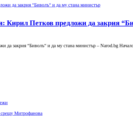
я: Кирил Петков предложи да закрия “Би
и да закрия “Биволъ“ и да му стана министър – Narod.bg Начал
режи
я срещу Митрофанова