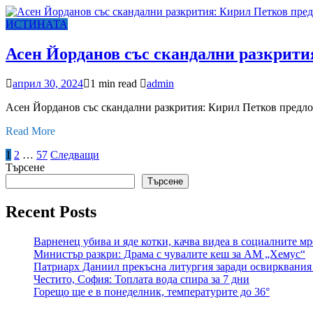
ИСТИНАТА
Асен Йорданов със скандални разкрити
април 30, 2024
1 min read
admin
Асен Йорданов със скандални разкрития: Кирил Петков предлож
Read More
Разделяне
1
2
…
57
Следващи
Търсене
на
Търсене
публикациите
Recent Posts
на
страници
Варненец убива и яде котки, качва видеа в социалните м
Министър разкри: Драма с чувалите кеш за АМ „Хемус“
Патриарх Даниил прекъсна литургия заради освирквани
Честито, София: Топлата вода спира за 7 дни
Горещо ще е в понеделник, температурите до 36°