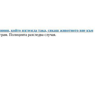
чиния, който изглежда така, сякаш животното вие към
грам. Полицията разследва случая.