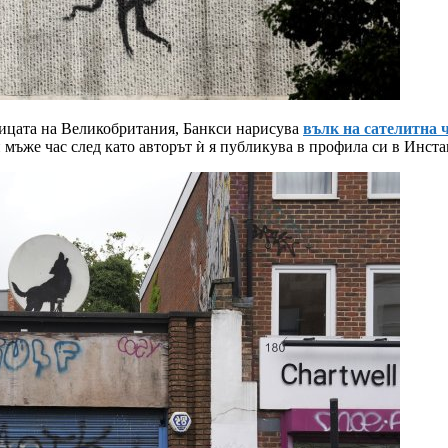
лицата на Великобритания, Банкси нарисува
вълк на сателитна 
 мъже час след като авторът ѝ я публикува в профила си в Инста