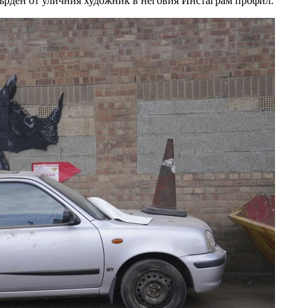
върден от уличния художник в неговия Инстаграм профил.