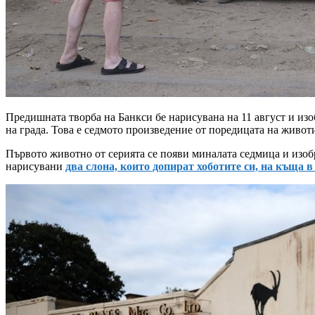
Предишната творба на Банкси бе нарисувана на 11 август и изо
на града. Това е седмото произведение от поредицата на живот
Първото животно от серията се появи миналата седмица и изо
нарисувани
два слона, които допират хоботите си, на къща в