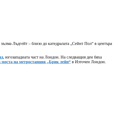
 хълма Лъдгейт – близо до катедралата „Сейнт Пол“ в центъра
нд
, югозападната част на Лондон. На следващия ден бяха
а моста на метростанция „Брик лейн“
в Източен Лондон.