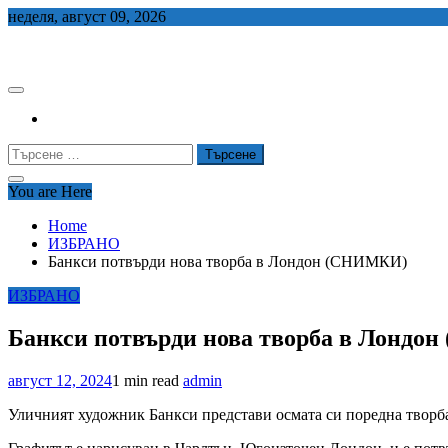
Skip
неделя, август 09, 2026
to
СЕДЕМ БГ
content
Търсене
за:
You are Here
Home
ИЗБРАНО
Банкси потвърди нова творба в Лондон (СНИМКИ)
ИЗБРАНО
Банкси потвърди нова творба в Лонд
август 12, 2024
1 min read
admin
Уличният художник Банкси представи осмата си поредна творба