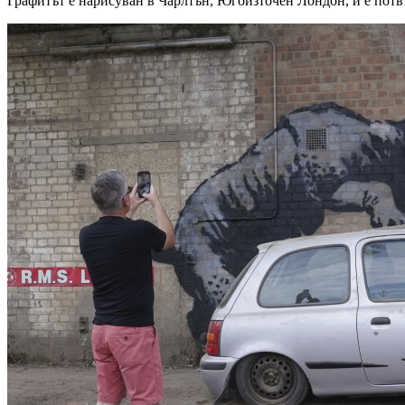
Графитът е нарисуван в Чарлтън, Югоизточен Лондон, и е пот