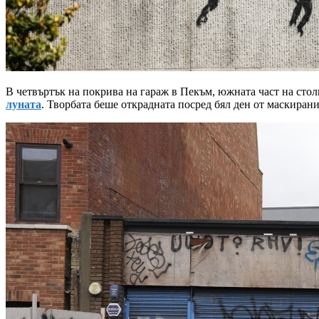
В четвъртък на покрива на гараж в Пекъм, южната част на сто
луната
. Творбата беше открадната посред бял ден от маскирани