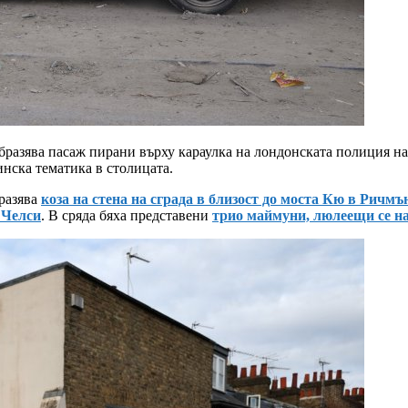
бразява пасаж пирани върху караулка на лондонската полиция на
инска тематика в столицата.
бразява
коза на стена на сграда в близост до моста Кю в Ричмъ
 Челси
. В сряда бяха представени
трио маймуни, люлеещи се н