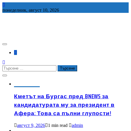
Skip
to
понеделник, август 10, 2026
content
СЕДЕМ БГ
Търсене
за:
АКТУАЛНО
Кметът на Бургас пред BNEWS за
кандидатурата му за президент в
Афера: Това са пълни глупости!
август 9, 2026
1 min read
admin
БУЛЕВАРД
ИЗБРАНО