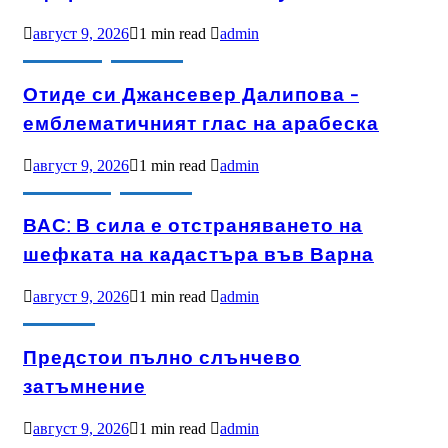
август 9, 2026
1 min read
admin
БУЛЕВАРД
ИЗБРАНО
Отиде си Джансевер Далипова –
емблематичният глас на арабеска
август 9, 2026
1 min read
admin
АКТУАЛНО
ИЗБРАНО
ВАС: В сила е отстраняването на
шефката на кадастъра във Варна
август 9, 2026
1 min read
admin
ИЗБРАНО
Предстои пълно слънчево
затъмнение
август 9, 2026
1 min read
admin
АКТУАЛНО