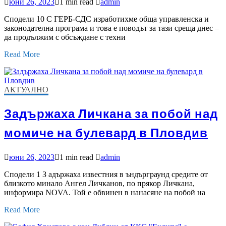
юни 26, 2023
1 min read
admin
Сподели 10 С ГЕРБ-СДС изработихме обща управленска и
законодателна програма и това е поводът за тази среща днес –
да продължим с обсъждане с техни
Read More
АКТУАЛНО
Задържаха Личкана за побой над
момиче на булевард в Пловдив
юни 26, 2023
1 min read
admin
Сподели 1 З адържаха известния в ъндърграунд средите от
близкото минало Ангел Личканов, по прякор Личкана,
информира NOVA. Той е обвинен в нанасяне на побой на
Read More