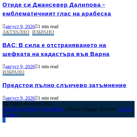
Отиде си Джансевер Далипова –
емблематичният глас на арабеска
август 9, 2026
1 min read
АКТУАЛНО
ИЗБРАНО
ВАС: В сила е отстраняването на
шефката на кадастъра във Варна
август 9, 2026
1 min read
ИЗБРАНО
Предстои пълно слънчево затъмнение
август 9, 2026
1 min read
All Rights Reserved 2021.
Proudly powered by WordPress
|
Theme: Engage News by
Candid
Themes
.