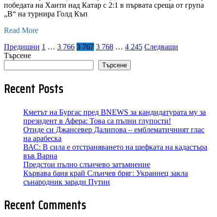
победата на Хаити над Катар с 2:1 в първата среща от група
„В“ на турнира Голд Къп
Read More
Разделяне
Предишни
1
…
3 766
3 767
3 768
…
4 245
Следващи
Търсене
на
Търсене
публикациите
Recent Posts
на
Кметът на Бургас пред BNEWS за кандидатурата му за
страници
президент в Афера: Това са пълни глупости!
Отиде си Джансевер Далипова – емблематичният глас
на арабеска
ВАС: В сила е отстраняването на шефката на кадастъра
във Варна
Предстои пълно слънчево затъмнение
Кървава баня край Слънчев бряг: Украинец закла
сънародник заради Путин
Recent Comments