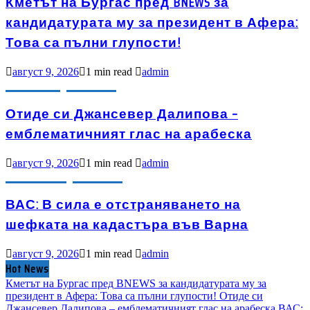
Кметът на Бургас пред BNEWS за
кандидатурата му за президент в Афера:
Това са пълни глупости!
август 9, 2026
1 min read
admin
БУЛЕВАРД
ИЗБРАНО
Отиде си Джансевер Далипова –
емблематичният глас на арабеска
август 9, 2026
1 min read
admin
АКТУАЛНО
ИЗБРАНО
ВАС: В сила е отстраняването на
шефката на кадастъра във Варна
август 9, 2026
1 min read
admin
Hot News
Кметът на Бургас пред BNEWS за кандидатурата му за
президент в Афера: Това са пълни глупости!
Отиде си
Джансевер Далипова – емблематичният глас на арабеска
ВАС: