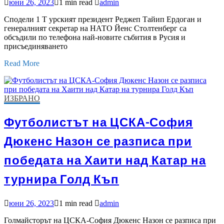
юни 26, 2023
1 min read
admin
Сподели 1 Т урският президент Реджеп Тайип Ердоган и
генералният секретар на НАТО Йенс Столтенберг са
обсъдили по телефона най-новите събития в Русия и
присъединяването
Read More
ИЗБРАНО
Футболистът на ЦСКА-София
Дюкенс Назон се разписа при
победата на Хаити над Катар на
турнира Голд Къп
юни 26, 2023
1 min read
admin
Голмайсторът на ЦСКА-София Дюкенс Назон се разписа при