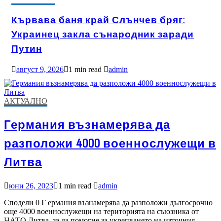
Кървава баня край Слънчев бряг:
Украинец закла сънародник заради
Путин
август 9, 2026
1 min read
admin
АКТУАЛНО
Германия възнамерява да
разположи 4000 военнослужещи в
Литва
юни 26, 2023
1 min read
admin
Сподели 0 Г ермания възнамерява да разположи дългосрочно
още 4000 военнослужещи на територията на съюзника от
НАТО Литва, за да помогне за укрепването на източния