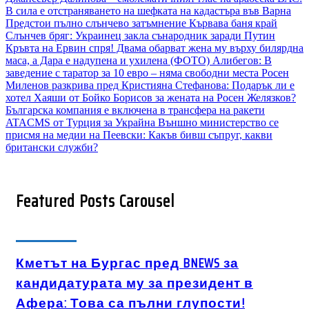
В сила е отстраняването на шефката на кадастъра във Варна
Предстои пълно слънчево затъмнение
Кървава баня край
Слънчев бряг: Украинец закла сънародник заради Путин
Кръвта на Ервин спря! Двама обарват жена му върху билярдна
маса, а Дара е надупена и ухилена (ФОТО)
Алибегов: В
заведение с таратор за 10 евро – няма свободни места
Росен
Миленов разкрива пред Кристияна Стефанова: Подарък ли е
хотел Хаяши от Бойко Борисов за жената на Росен Желязков?
Българска компания е включена в трансфера на ракети
ATACMS от Турция за Украйна
Външно министерство се
присмя на медии на Пеевски: Какъв бивш съпруг, какви
британски служби?
Featured Posts Carousel
АКТУАЛНО
Кметът на Бургас пред BNEWS за
кандидатурата му за президент в
Афера: Това са пълни глупости!