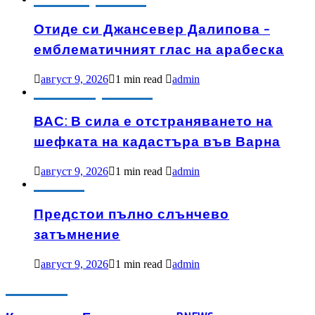
Отиде си Джансевер Далипова –
емблематичният глас на арабеска
август 9, 2026
1 min read
admin
АКТУАЛНО
ИЗБРАНО
ВАС: В сила е отстраняването на
шефката на кадастъра във Варна
август 9, 2026
1 min read
admin
ИЗБРАНО
Предстои пълно слънчево
затъмнение
август 9, 2026
1 min read
admin
АКТУАЛНО