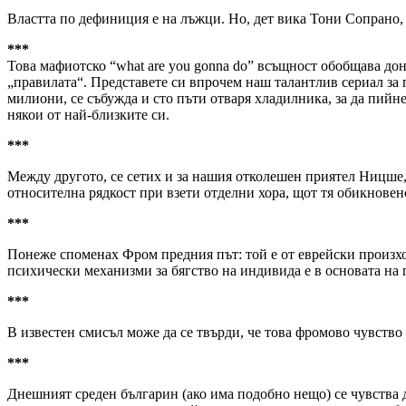
Властта по дефиниция е на лъжци. Но, дет вика Тони Сопрано, о
***
Това мафиотско “what are you gonna do” всъщност обобщава доня
„правилата“. Представете си впрочем наш талантлив сериал за п
милиони, се събужда и сто пъти отваря хладилника, за да пийне
някои от най-близките си.
***
Между другото, се сетих и за нашия отколешен приятел Ницше, к
относителна рядкост при взети отделни хора, щот тя обикновен
***
Понеже споменах Фром предния път: той е от еврейски произход,
психически механизми за бягство на индивида е в основата на
***
В известен смисъл може да се твърди, че това фромово чувство
***
Днешният среден българин (ако има подобно нещо) се чувства д