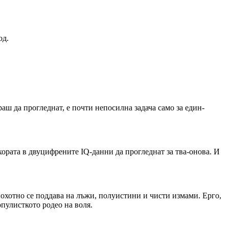
од.
раш да прогледнат, е почти непосилна задача само за един-
 хората в двуцифрените IQ-данни да прогледнат за тва-онова. И
й охотно се поддава на лъжи, полуистини и чисти измами. Ерго,
опулисткото родео на воля.