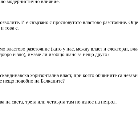
било модернистично влияние.
озволите. И е свързано с прословутото властово разстояние. Ощ
 и това е.
мо властово разстояние (като у нас, между власт и електорат, вла
добро и зло), имаме ли изобщо шанс за нещо друго?
скандинавска хоризонтална власт, при която общините са независи
 е нещо подобно на Балканите?
ва на света, трета или четвърта там по износ на петрол.