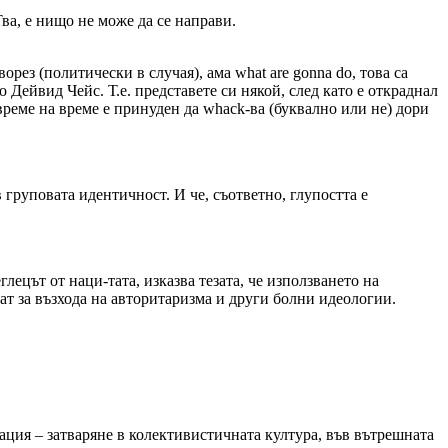
ва, е нищо не може да се направи.
рез (политически в случая), ама what are gonna do, това са
 Дейвид Чейс. Т.е. представете си някой, след като е откраднал
време на време е принуден да whack-ва (буквално или не) дори
 груповата идентичност. И че, съответно, глупостта е
лецът от наци-тата, изказва тезата, че използването на
ат за възхода на авторитаризма и други болни идеологии.
ация – затваряне в колективистичната култура, във вътрешната