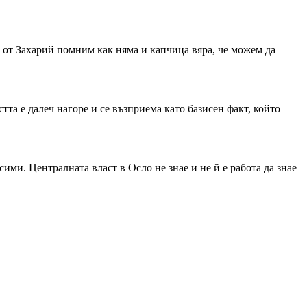
е от Захарий помним как няма и капчица вяра, че можем да
стта е далеч нагоре и се възприема като базисен факт, който
ми. Централната власт в Осло не знае и не й е работа да знае