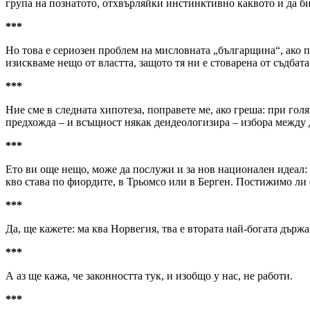
група на познатото, отхвърляйки инстинктивно каквото и да 
***
Но това е сериозен проблем на мисловната „българщина“, ако п
изискваме нещо от властта, защото тя ни е стоварена от съдбата
***
Ние сме в следната хипотеза, поправете ме, ако греша: при голя
предхожда – и всъщност някак деидеологизира – избора между 
***
Ето ви още нещо, може да послужи и за нов национален идеал: 
кво става по фиордите, в Трьомсо или в Берген. Постижимо ли
***
Да, ще кажете: ма ква Норвегия, тва е втората най-богата държа
***
А аз ще кажа, че законността тук, и изобщо у нас, не работи.
***