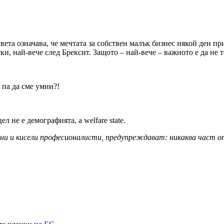
света означава, че мечтата за собствен малък бизнес някой ден пр
ки, най-вече след Брексит. Защото – най-вече – важното е да 
 па да сме умни?!
 не е демографията, а welfare state.
и и кисели професионалисти, предупреждават: никаква част от