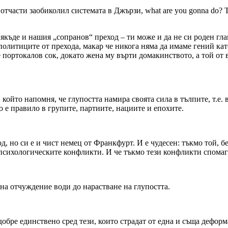
тчасти заобиколил системата в Джързи, what are you gonna do? Т
къде и нашия „сопранов“ преход – ти може и да не си роден главо
олитиците от прехода, макар че никога няма да имаме гений като
 портокалов сок, докато жена му върти домакинството, а той от 
ойто напомня, че глупостта намира своята сила в тълпите, т.е. в
о е правило в групите, партиите, нациите и епохите.
 но си е и чист немец от Франкфурт. И е чудесен: тъкмо той, бег
 психологическите конфликти. И че тъкмо тези конфликти спомаг
 на отчуждение води до нарастване на глупостта.
обре единствено сред тези, които страдат от една и съща деформ