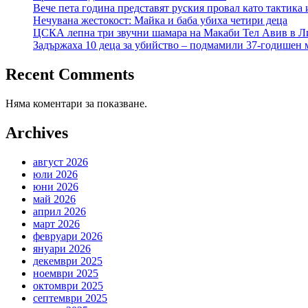
Вече пета година представят руския провал като тактика 
Нечувана жестокост: Майка и баба убиха четири деца
ЦСКА лепна три звучни шамара на Макаби Тел Авив в Л
Задържаха 10 деца за убийство – подмамили 37-годишен м
Recent Comments
Няма коментари за показване.
Archives
август 2026
юли 2026
юни 2026
май 2026
април 2026
март 2026
февруари 2026
януари 2026
декември 2025
ноември 2025
октомври 2025
септември 2025