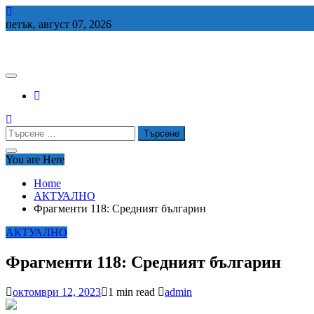
Skip
to
петък, август 07, 2026
content
СЕДЕМ БГ
Търсене
за:
You are Here
Home
АКТУАЛНО
Фрагменти 118: Средният българин
АКТУАЛНО
Фрагменти 118: Средният българин
октомври 12, 2023
1 min read
admin