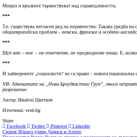
Мощта и връзките тържествуват над справедливостта.
***
Т.е. съществува негласен ред на неравенство. Такава уредба на 
общоевропейски проблем – немски, френски и особено английс
***
Щот вие – ние – не понечихме, не предвидихме нищо. Е, колко
***
И хайверените „социалисти“ не са прави – новата национална цел
NB: Адвокатите на „Нова Броудкастинг Груп“, много неприятн
разрешение.
Автор: Ивайло Цветков
Източник: vesti.bg
Share
Facebook
Twitter
Pinterest
Linkedin
Навигация
Сирия: Израел удари Дамаск и Алепо