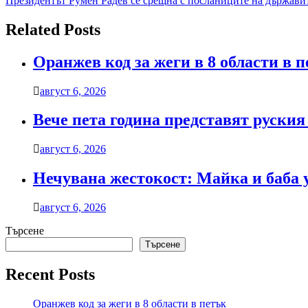
Президентът Румен Радев се срещна с посланиците на държави
Related Posts
Оранжев код за жеги в 8 области в 
август 6, 2026
Вече пета година представят руския
август 6, 2026
Нечувана жестокост: Майка и баба 
август 6, 2026
Търсене
Търсене
Recent Posts
Оранжев код за жеги в 8 области в петък