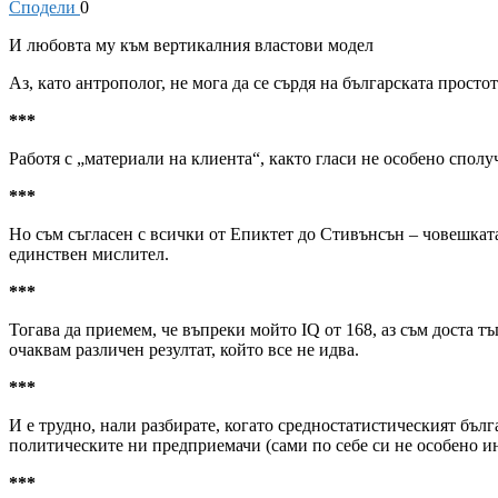
Сподели
0
И любовта му към вертикалния властови модел
Аз, като антрополог, не мога да се сърдя на българската простот
***
Работя с „материали на клиента“, както гласи не особено сполу
***
Но съм съгласен с всички от Епиктет до Стивънсън – човешката р
единствен мислител.
***
Тогава да приемем, че въпреки мойто IQ от 168, аз съм доста т
очаквам различен резултат, който все не идва.
***
И е трудно, нали разбирате, когато средностатистическият бълг
политическите ни предприемачи (сами по себе си не особено инт
***