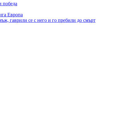
и победа
ига Европа
ъж, гаврили се с него и го пребили до смърт