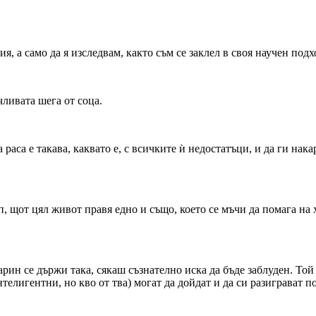
ия, а само да я изследвам, както съм се заклел в своя научен подх
чливата шега от соца.
аса е такава, каквато е, с всичките ѝ недостатъци, и да ги нака
ъп, щот цял живот правя едно и също, което се мъчи да помага на
арин се държи така, сякаш съзнателно иска да бъде заблуден. То
елигентни, но кво от тва) могат да дойдат и да си разиграват п