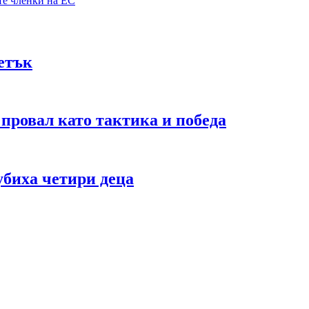
те членки на ЕС
петък
 провал като тактика и победа
убиха четири деца