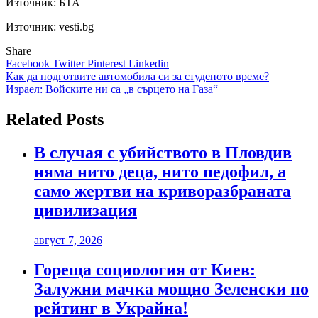
Източник:
БТА
Източник: vesti.bg
Share
Facebook
Twitter
Pinterest
Linkedin
Навигация
Как да подготвите автомобила си за студеното време?
Израел: Войските ни са „в сърцето на Газа“
Related Posts
В случая с убийството в Пловдив
няма нито деца, нито педофил, а
само жертви на криворазбраната
цивилизация
август 7, 2026
Гореща социология от Киев:
Залужни мачка мощно Зеленски по
рейтинг в Украйна!