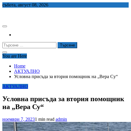
Skip
събота, август 08, 2026
to
СЕДЕМ БГ
content
Търсене
за:
You are Here
Home
АКТУАЛНО
Условна присъда за втория помощник на „Вера Су“
АКТУАЛНО
Условна присъда за втория помощник
на „Вера Су“
ноември 7, 2023
1 min read
admin