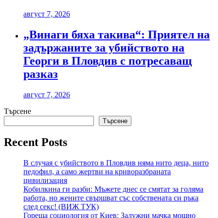
август 7, 2026
„Винаги бяха такива“: Приятел на
задържаните за убийството на
Георги в Пловдив с потресаващ
разказ
август 7, 2026
Търсене
Търсене
Recent Posts
В случая с убийството в Пловдив няма нито деца, нито
педофил, а само жертви на криворазбраната
цивилизация
Кобилкина ги разби: Мъжете днес се смятат за голяма
работа, но жените свършват със собствената си ръка
след секс! (ВИЖ ТУК)
Гореща социология от Киев: Залужни мачка мощно