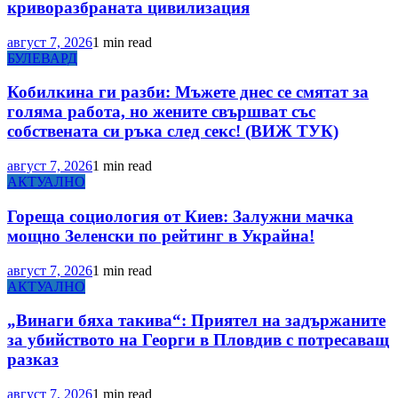
криворазбраната цивилизация
август 7, 2026
1 min read
БУЛЕВАРД
Кобилкина ги разби: Мъжете днес се смятат за
голяма работа, но жените свършват със
собствената си ръка след секс! (ВИЖ ТУК)
август 7, 2026
1 min read
АКТУАЛНО
Гореща социология от Киев: Залужни мачка
мощно Зеленски по рейтинг в Украйна!
август 7, 2026
1 min read
АКТУАЛНО
„Винаги бяха такива“: Приятел на задържаните
за убийството на Георги в Пловдив с потресаващ
разказ
август 7, 2026
1 min read