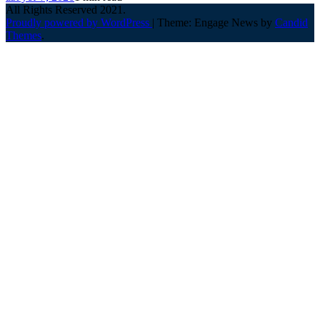
All Rights Reserved 2021.
Proudly powered by WordPress
|
Theme: Engage News by
Candid
Themes
.