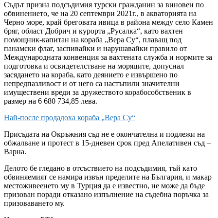
Съдът призна подсъдимия турски гражданин за виновен по
обвинението, че на 20 септември 2021г., в акваторията на
Черно море, край бреговата ивица в района между село Камен
бряг, област Добрич и курорта „Русалка“, като вахтен
помощник-капитан на кораба „Вера Су“, плаващ под
панамски флаг, заспивайки и нарушавайки правило от
Международната конвенция за вахтената служба и нормите за
подготовка и освидетелстване на моряците, допуснал
засядането на кораба, като деянието е извършено по
непредпазливост и от него са настъпили значителни
имуществени вреди за дружеството корабособственик в
размер на 6 680 734,85 лева.
Най-после продадоха кораба „Вера Су“
Присъдата на Окръжния съд не е окончателна и подлежи на
обжалване и протест в 15-дневен срок пред Апелативен съд –
Варна.
Делото бе гледано в отсъствието на подсъдимия, тъй като
обвиняемият се намира извън пределите на България, и макар
местоживеенето му в Турция да е известно, не може да бъде
призован поради отказано изпълнение на съдебна поръчка за
призоваването му.