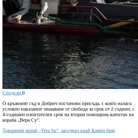
Сподели
0
О
кръжният съд в Добрич постанови присъда, с която налага
условно наказание лишаване от свобода за срок от 2 години, с
4-годишен изпитателен срок на втория помощник-капитан на
кораба „Вера Су“.
Товарният кораб „Vera Su“, заседнал край Камен бряг