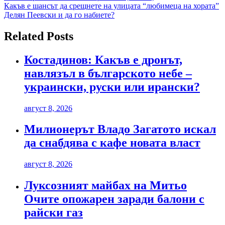
Какъв е шансът да срещнете на улицата “любимеца на хората”
Делян Пеевски и да го набиете?
Related Posts
Костадинов: Какъв е дронът,
навлязъл в българското небе –
украински, руски или ирански?
август 8, 2026
Милионерът Владо Загатото искал
да снабдява с кафе новата власт
август 8, 2026
Луксозният майбах на Митьо
Очите опожарен заради балони с
райски газ