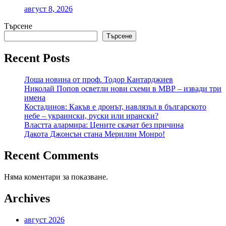
август 8, 2026
Търсене
Търсене
Recent Posts
Лоша новина от проф. Тодор Кантарджиев
Николай Попов осветли нови схеми в МВР – извади три
имена
Костадинов: Какъв е дронът, навлязъл в българското
небе – украински, руски или ирански?
Властта алармира: Цените скачат без причина
Дакота Джонсън стана Мерилин Монро!
Recent Comments
Няма коментари за показване.
Archives
август 2026