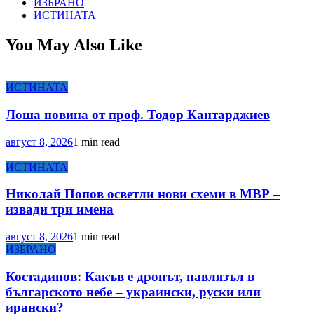
ИЗБРАНО
ИСТИНАТА
You May Also Like
ИСТИНАТА
Лоша новина от проф. Тодор Кантарджиев
август 8, 2026
1 min read
ИСТИНАТА
Николай Попов осветли нови схеми в МВР –
извади три имена
август 8, 2026
1 min read
ИЗБРАНО
Костадинов: Какъв е дронът, навлязъл в
българското небе – украински, руски или
ирански?