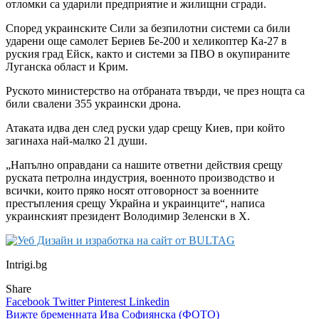
отломки са ударили предприятие и жилищни сгради.
Според украинските Сили за безпилотни системи са били
ударени още самолет Бериев Бе-200 и хеликоптер Ка-27 в
руския град Ейск, както и системи за ПВО в окупираните
Луганска област и Крим.
Руското министерство на отбраната твърди, че през нощта са
били свалени 355 украински дрона.
Атаката идва ден след руски удар срещу Киев, при който
загинаха най-малко 21 души.
„Напълно оправдани са нашите ответни действия срещу
руската петролна индустрия, военното производство и
всички, които пряко носят отговорност за военните
престъпления срещу Украйна и украинците“, написа
украинският президент Володимир Зеленски в X.
Intrigi.bg
Share
Facebook
Twitter
Pinterest
Linkedin
Навигация
Вижте бременната Ива Софиянска (ФОТО)