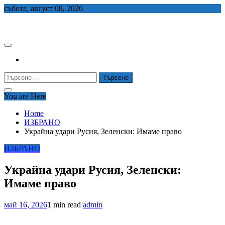
Skip
събота, август 08, 2026
to
СЕДЕМ БГ
content
Търсене
за:
You are Here
Home
ИЗБРАНО
Украйна удари Русия, Зеленски: Имаме право
ИЗБРАНО
Украйна удари Русия, Зеленски:
Имаме право
май 16, 2026
1 min read
admin