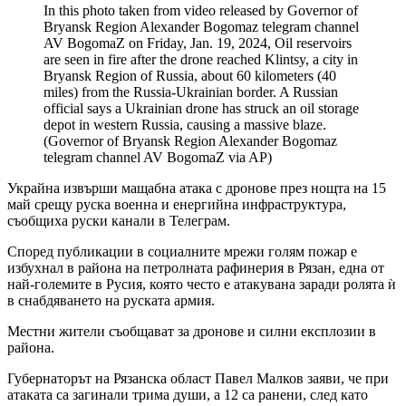
In this photo taken from video released by Governor of
Bryansk Region Alexander Bogomaz telegram channel
AV BogomaZ on Friday, Jan. 19, 2024, Oil reservoirs
are seen in fire after the drone reached Klintsy, a city in
Bryansk Region of Russia, about 60 kilometers (40
miles) from the Russia-Ukrainian border. A Russian
official says a Ukrainian drone has struck an oil storage
depot in western Russia, causing a massive blaze.
(Governor of Bryansk Region Alexander Bogomaz
telegram channel AV BogomaZ via AP)
Украйна извърши мащабна атака с дронове през нощта на 15
май срещу руска военна и енергийна инфраструктура,
съобщиха руски канали в Телеграм.
Според публикации в социалните мрежи голям пожар е
избухнал в района на петролната рафинерия в Рязан, една от
най-големите в Русия, която често е атакувана заради ролята ѝ
в снабдяването на руската армия.
Местни жители съобщават за дронове и силни експлозии в
района.
Губернаторът на Рязанска област Павел Малков заяви, че при
атаката са загинали трима души, а 12 са ранени, след като