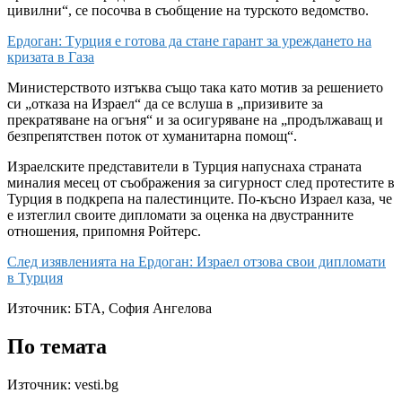
цивилни“, се посочва в съобщение на турското ведомство.
Ердоган: Tурция е готова да стане гарант за уреждането на
кризата в Газа
Министерството изтъква също така като мотив за решението
си „отказа на Израел“ да се вслуша в „призивите за
прекратяване на огъня“ и за осигуряване на „продължаващ и
безпрепятствен поток от хуманитарна помощ“.
Израелските представители в Турция напуснаха страната
миналия месец от съображения за сигурност след протестите в
Турция в подкрепа на палестинците. По-късно Израел каза, че
е изтеглил своите дипломати за оценка на двустранните
отношения, припомня Ройтерс.
След изявленията на Ердоган: Израел отзова свои дипломати
в Турция
Източник:
БТА, София Ангелова
По темата
Източник: vesti.bg