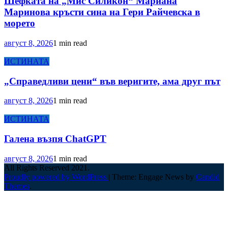
Шефката на „Мис Силикон“ Мариана
Маринова кръсти сина на Гери Райчевска в
морето
август 8, 2026
1 min read
ИСТИНАТА
„Справедливи цени“ във веригите, ама друг път
август 8, 2026
1 min read
ИСТИНАТА
Галена възпя ChatGPT
август 8, 2026
1 min read
All Rights Reserved 2021.
Proudly powered by WordPress
|
Theme: Engage News by
Candid
Themes
.