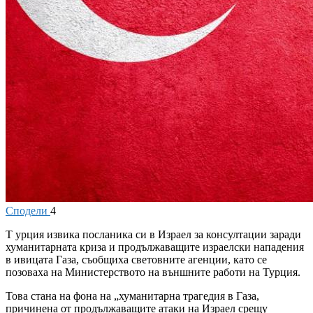
Сподели
4
Т
урция извика посланика си в Израел за консултации заради
хуманитарната криза и продължаващите израелски нападения
в ивицата Газа, съобщиха световните агенции, като се
позоваха на Министерството на външните работи на Турция.
Това стана на фона на „хуманитарна трагедия в Газа,
причинена от продължаващите атаки на Израел срещу