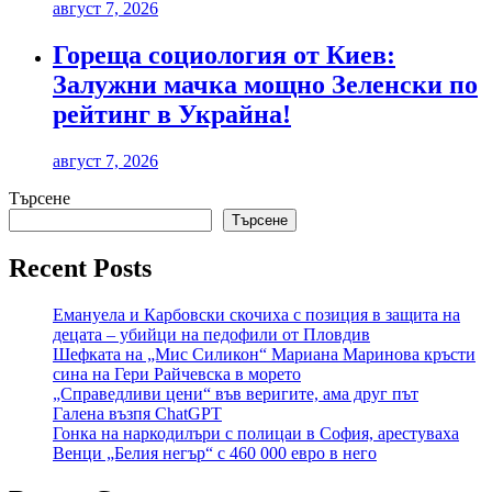
август 7, 2026
Гореща социология от Киев:
Залужни мачка мощно Зеленски по
рейтинг в Украйна!
август 7, 2026
Търсене
Търсене
Recent Posts
Емануела и Карбовски скочиха с позиция в защита на
децата – убийци на педофили от Пловдив
Шефката на „Мис Силикон“ Мариана Маринова кръсти
сина на Гери Райчевска в морето
„Справедливи цени“ във веригите, ама друг път
Галена възпя ChatGPT
Гонка на наркодилъри с полицаи в София, арестуваха
Венци „Белия негър“ с 460 000 евро в него