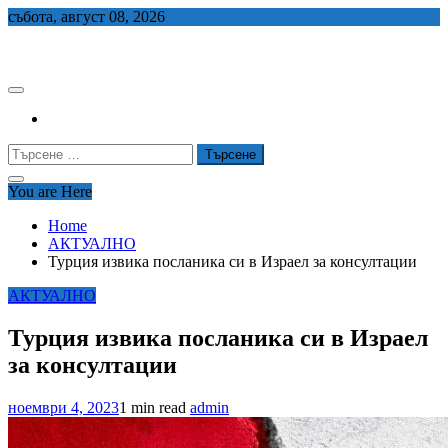
Skip
събота, август 08, 2026
to
СЕДЕМ БГ
content
Търсене
за:
You are Here
Home
АКТУАЛНО
Турция извика посланика си в Израел за консултации
АКТУАЛНО
Турция извика посланика си в Израел
за консултации
ноември 4, 2023
1 min read
admin