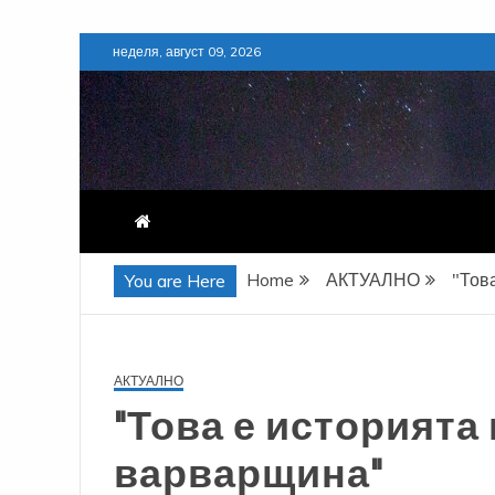
Skip
неделя, август 09, 2026
to
content
Home
АКТУАЛНО
"Тов
You are Here
АКТУАЛНО
"Това е историята
варварщина"