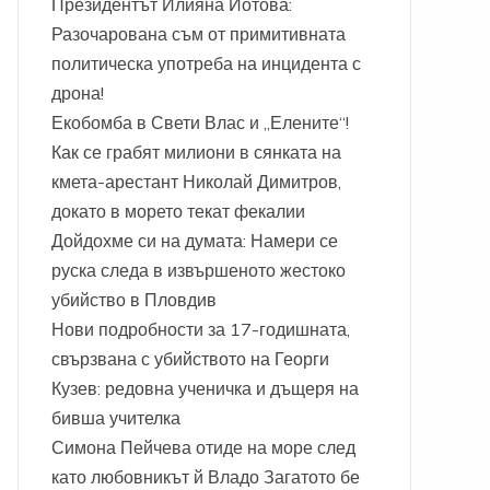
Президентът Илияна Йотова:
Разочарована съм от примитивната
политическа употреба на инцидента с
дрона!
Екобомба в Свети Влас и „Елените“!
Как се грабят милиони в сянката на
кмета-арестант Николай Димитров,
докато в морето текат фекалии
Дойдохме си на думата: Намери се
руска следа в извършеното жестоко
убийство в Пловдив
Нови подробности за 17-годишната,
свързвана с убийството на Георги
Кузев: редовна ученичка и дъщеря на
бивша учителка
Симона Пейчева отиде на море след
като любовникът й Владо Загатото бе