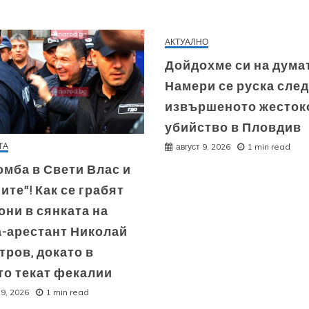
АКТУАЛНО
Дойдохме си на думат
Намери се руска след
извършеното жесток
убийство в Пловдив
ТА
август 9, 2026
1 min read
мба в Свети Влас и
ите“! Как се грабят
ни в сянката на
а-арестант Николай
ров, докато в
то текат фекалии
 9, 2026
1 min read