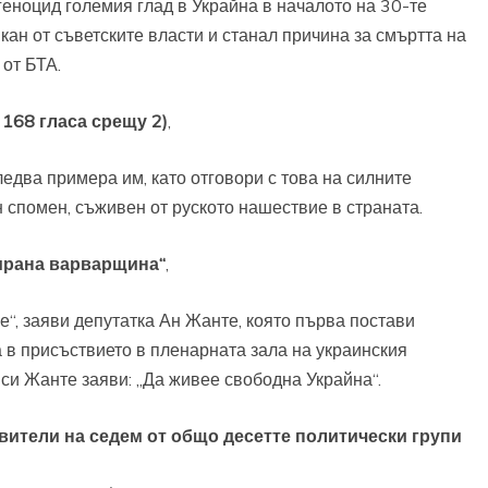
геноцид големия глад в Украйна в началото на 30-те
кан от съветските власти и станал причина за смъртта на
 от БТА.
168 гласа срещу 2)
,
едва примера им, като отговори с това на силните
н спомен, съживен от руското нашествие в страната.
зирана варварщина“
,
е“, заяви депутатка Ан Жанте, която първа постави
а в присъствието в пленарната зала на украинския
 си Жанте заяви: „Да живее свободна Украйна“.
ители на седем от общо десетте политически групи