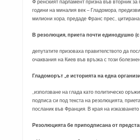
Ф
ренският парламент призна във вторник за 
години на миналия век – Гладомора, предизви
милиони хора, предаде Франс прес., цитирана
В резолюция, приета почти единодушно (с 
депутатите призоваха правителството да посл
очаквания на Киев във връзка с този болезне
Гладоморът „е историята на една органи
„използване на глада като политическо оръжи
подписа си под текста на резолюцията, приет
посланик във Франция. В края на изказването
Резолюцията бе приподписана от представ