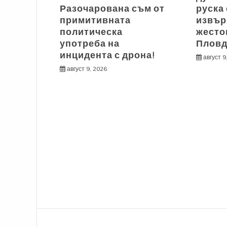
Разочарована съм от
руска 
примитивната
извър
политическа
жесто
употреба на
Плов
инцидента с дрона!
август 9
август 9, 2026