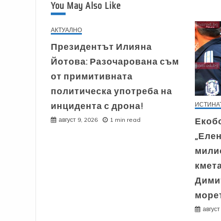
You May Also Like
АКТУАЛНО
Президентът Илияна
Йотова: Разочарована съм
от примитивната
политическа употреба на
инцидента с дрона!
ИСТИНА
Екобо
август 9, 2026
1 min read
„Елен
милио
кмет
Димит
море
август