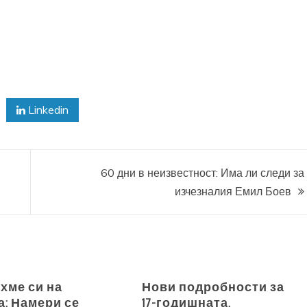
Linkedin
60 дни в неизвестност: Има ли следи за
изчезналия Емил Боев
хме си на
Нови подробности за
а: Намери се
17-годишната,