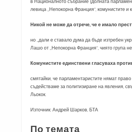
в Националното събрание (долната парламент
левица „Непокорна Франция“, комунистите и 
Никой не може да отрече, че е имало прес
но „дали е ставало дума да бъде изтребен укр
Лашо от „Непокорна Франция“, чиято група не
Комунистите единствени гласуваха против
смятайки, че парламентаристите нямат право 
съдействаме за политизиране на явления, свъ
Льокок.
Източник:
Андрей Шарков, БТА
По темата