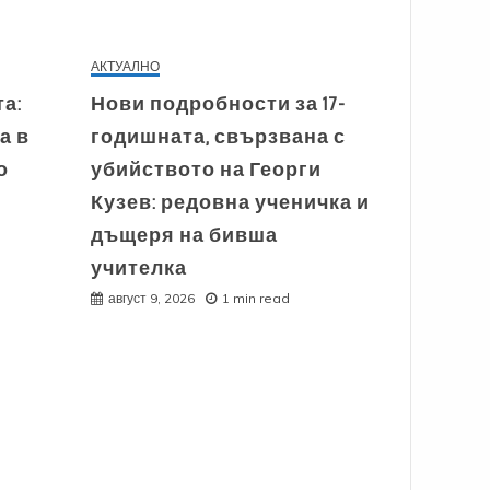
АКТУАЛНО
а:
Нови подробности за 17-
а в
годишната, свързвана с
о
убийството на Георги
Кузев: редовна ученичка и
дъщеря на бивша
учителка
август 9, 2026
1 min read