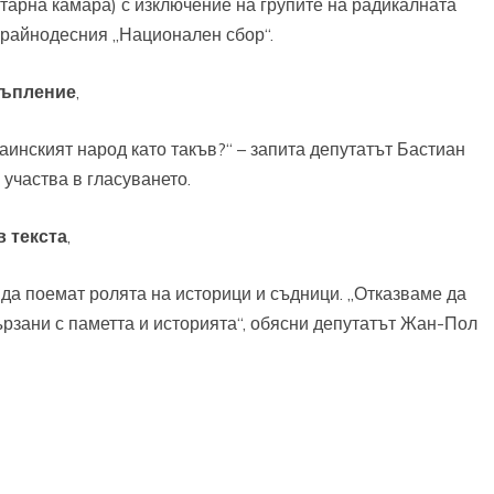
арна камара) с изключение на групите на радикалната
крайнодесния „Национален сбор“.
тъпление
,
аинският народ като такъв?“ – запита депутатът Бастиан
 участва в гласуването.
 текста
,
да поемат ролята на историци и съдници. „Отказваме да
рзани с паметта и историята“, обясни депутатът Жан-Пол