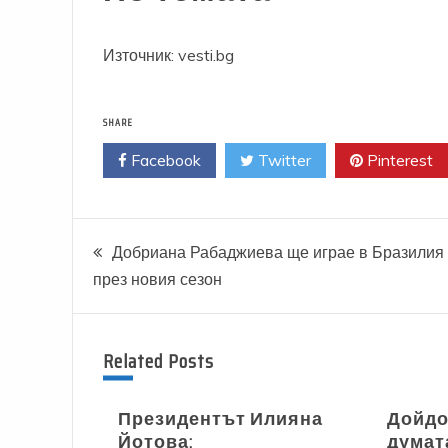
Източник: vesti.bg
SHARE
Facebook
Twitter
Pinterest
Навигация
Добриана Рабаджиева ще играе в Бразилия
през новия сезон
Related Posts
Президентът Илияна
Дойдо
Йотова:
думат