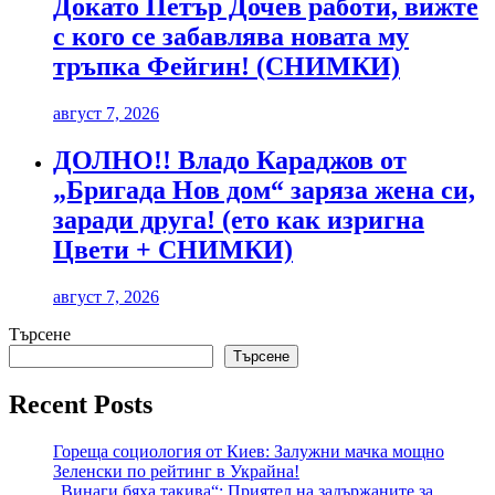
Докато Петър Дочев работи, вижте
с кого се забавлява новата му
тръпка Фейгин! (СНИМКИ)
август 7, 2026
ДОЛНО!! Владо Караджов от
„Бригада Нов дом“ заряза жена си,
заради друга! (ето как изригна
Цвети + СНИМКИ)
август 7, 2026
Търсене
Търсене
Recent Posts
Гореща социология от Киев: Залужни мачка мощно
Зеленски по рейтинг в Украйна!
„Винаги бяха такива“: Приятел на задържаните за