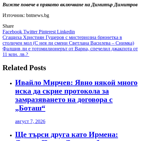
Вижте повече в прякото включване на Димитър Димитров
Източник: bntnews.bg
Share
Facebook
Twitter
Pinterest
Linkedin
Навигация
Сгащиха Християн Гущеров с мистериозна брюнетка в
столичен мол (С нея ли смени Светлана Василева – Снимка)
Фалшив ли е тотомилионерът от Варна, спечелил джакпота от
11 млн. лв.?
Related Posts
Ивайло Мирчев: Явно някой много
иска да скрие протокола за
замразяването на договора с
„Боташ“
август 7, 2026
Ще търси друга като Ирмена: