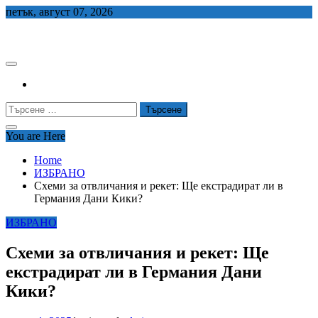
Skip
петък, август 07, 2026
to
СЕДЕМ БГ
content
Търсене
за:
You are Here
Home
ИЗБРАНО
Схеми за отвличания и рекет: Ще екстрадират ли в
Германия Дани Кики?
ИЗБРАНО
Схеми за отвличания и рекет: Ще
екстрадират ли в Германия Дани
Кики?