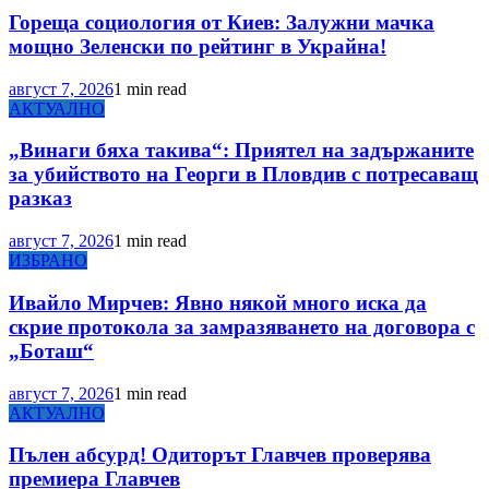
Гореща социология от Киев: Залужни мачка
мощно Зеленски по рейтинг в Украйна!
август 7, 2026
1 min read
АКТУАЛНО
„Винаги бяха такива“: Приятел на задържаните
за убийството на Георги в Пловдив с потресаващ
разказ
август 7, 2026
1 min read
ИЗБРАНО
Ивайло Мирчев: Явно някой много иска да
скрие протокола за замразяването на договора с
„Боташ“
август 7, 2026
1 min read
АКТУАЛНО
Пълен абсурд! Одиторът Главчев проверява
премиера Главчев