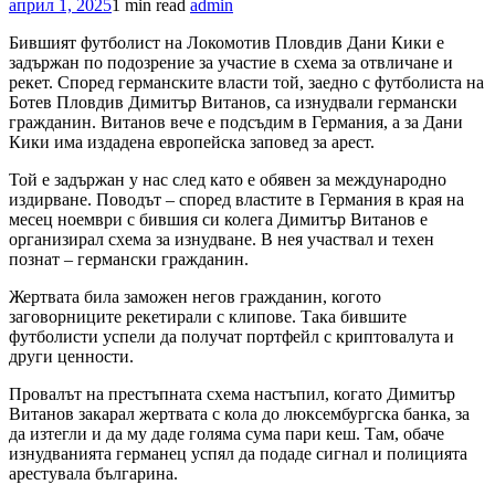
април 1, 2025
1 min read
admin
Бившият футболист на Локомотив Пловдив Дани Кики е
задържан по подозрение за участие в схема за отвличане и
рекет. Според германските власти той, заедно с футболиста на
Ботев Пловдив Димитър Витанов, са изнудвали германски
гражданин. Витанов вече е подсъдим в Германия, а за Дани
Кики има издадена европейска заповед за арест.
Той е задържан у нас след като е обявен за международно
издирване. Поводът – според властите в Германия в края на
месец ноември с бившия си колега Димитър Витанов е
организирал схема за изнудване. В нея участвал и техен
познат – германски гражданин.
Жертвата била заможен негов гражданин, когото
заговорниците рекетирали с клипове. Така бившите
футболисти успели да получат портфейл с криптовалута и
други ценности.
Провалът на престъпната схема настъпил, когато Димитър
Витанов закарал жертвата с кола до люксембургска банка, за
да изтегли и да му даде голяма сума пари кеш. Там, обаче
изнудванията германец успял да подаде сигнал и полицията
арестувала българина.