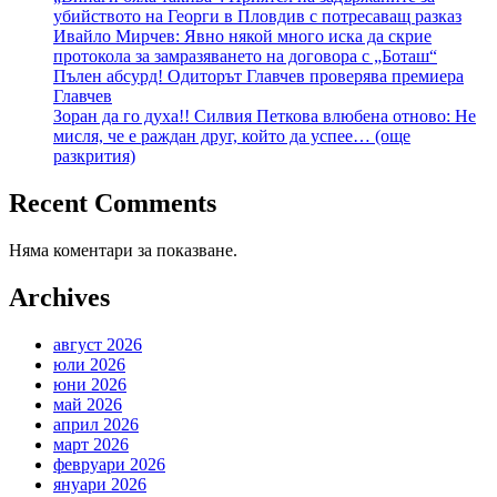
убийството на Георги в Пловдив с потресаващ разказ
Ивайло Мирчев: Явно някой много иска да скрие
протокола за замразяването на договора с „Боташ“
Пълен абсурд! Одиторът Главчев проверява премиера
Главчев
Зоран да го духа!! Силвия Петкова влюбена отново: Не
мисля, че е раждан друг, който да успее… (още
разкрития)
Recent Comments
Няма коментари за показване.
Archives
август 2026
юли 2026
юни 2026
май 2026
април 2026
март 2026
февруари 2026
януари 2026