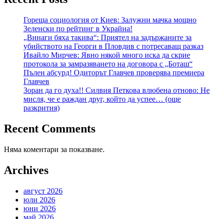
Гореща социология от Киев: Залужни мачка мощно
Зеленски по рейтинг в Украйна!
„Винаги бяха такива“: Приятел на задържаните за
убийството на Георги в Пловдив с потресаващ разказ
Ивайло Мирчев: Явно някой много иска да скрие
протокола за замразяването на договора с „Боташ“
Пълен абсурд! Одиторът Главчев проверява премиера
Главчев
Зоран да го духа!! Силвия Петкова влюбена отново: Не
мисля, че е раждан друг, който да успее… (още
разкрития)
Recent Comments
Няма коментари за показване.
Archives
август 2026
юли 2026
юни 2026
май 2026