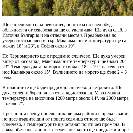
Ще е предимно слънчево днес, но по-късно след обяд
облачността от северозапад ще се увеличава. Ще духа слаб, в
Източна България и на отделни места в Предбалкана до
умерен югозападен вятър. Максималните температури ще са
между 18° и 23°, в София около 19°.
По Черноморието ще е предимно слънчево. Ще духа умерен
вятър от югозапад. Максималните температури ще бъдат 20° –
23°. Температурата на морската вода е 18° – 19°, на север от
нос Калиакра около 15°. Вълнението на морето ще бъде 2 – 3
бала.
В планините ще бъде предимно слънчево и ветровито. Ще
духа силен и бурен вятър от запад-югозапад. Максимална
температура на височина 1200 метра около 14°, на 2000 метра
– около 7°.
През нощта срещу понеделник ще има райони с превалявания,
но през първите дни от новата седмица отново ще бъде
слънчево, а температурите ще останат почти без промяна. В
сряда обаче ще започне застудяване, което ще продължи и през