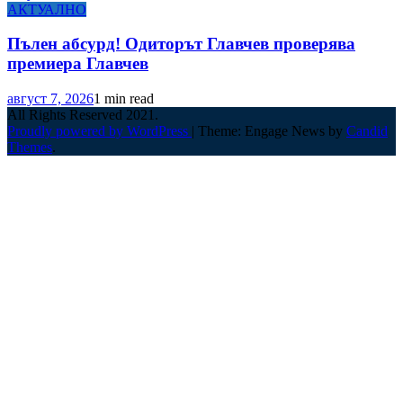
АКТУАЛНО
Пълен абсурд! Одиторът Главчев проверява
премиера Главчев
август 7, 2026
1 min read
All Rights Reserved 2021.
Proudly powered by WordPress
|
Theme: Engage News by
Candid
Themes
.