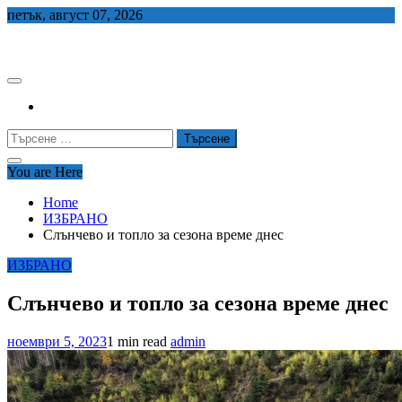
Skip
петък, август 07, 2026
to
СЕДЕМ БГ
content
Търсене
за:
You are Here
Home
ИЗБРАНО
Слънчево и топло за сезона време днес
ИЗБРАНО
Слънчево и топло за сезона време днес
ноември 5, 2023
1 min read
admin