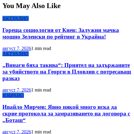
You May Also Like
АКТУАЛНО
Гореща социология от Киев: Залужни мачка
мощно Зеленски по рейтинг в Украйна!
август 7, 2026
1 min read
АКТУАЛНО
„Винаги бяха такива“: Приятел на задържаните
за убийството на Георги в Пловдив с потресаващ
разказ
август 7, 2026
1 min read
ИЗБРАНО
Ивайло Мирчев: Явно някой много иска да
скрие протокола за замразяването на договора с
„Боташ“
август 7, 2026
1 min read