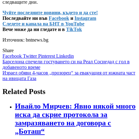
следващите дни.
Чуйте последните новини, където и да сте!
Последвайте ни във
Facebook
и
Instagram
Следете и канала на БНТ в YouTube
Вече може да ни гледате и в
TikTok
Източник: bntnews.bg
Share
Facebook
Twitter
Pinterest
Linkedin
Навигация
Барселона спечели гостуването си на Реал Сосиедад с гол в
добавеното време
Израел обяви 4-часов „прозорец“ за евакуация от южната част
на ивицата Газа
Related Posts
Ивайло Мирчев: Явно някой много
иска да скрие протокола за
замразяването на договора с
„Боташ“