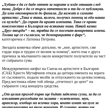
„Хубаво е да се даде отчет за парите и къде отиват след
това. Добре е да се търси отчетност и тя да се публикува.
Да има отговорност до финала. Да кажат и самите
артисти: „Така и така, колеги, получих помощ за еди-какви
си нужди“. Да спрат да крият имената. Така се прави
повсеместно в България на всякакви нива. Някой казва:
„Друг твърди“ – не, трябва да се посочат конкретни имена.
Тогава ще се съгласим, че демокрацията е фарс“,
категорична е Латинка Петрова.
Звездата комичка обаче допълни, че „ние, артистите, сме
горди хора и трудно се молим за помощ“, което пък е друга
причина за мълчанието около конкретните получатели на част
от събраната сума.
Междувременно шефът на Съюза на артистите в България
(САБ) Христо Мутафчиев отказа да цитира имената на хората
от съсловието, подали молби за отпускането на целева помощ.
Пред вестника обаче той обеща „отчетност до цент“ на
събраните след концерта средства.
„От целия приход първо ще бъдат заделени суми, за да се
изплатят разходите по залата – осветление, звук,
аранжор, изобщо на всички хора, които имат заслуга за
организацията на този концерт. И сумата, която ще