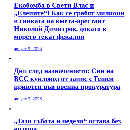
Екобомба в Свети Влас и
„Елените“! Как се грабят милиони
в сянката на кмета-арестант
Николай Димитров, докато в
морето текат фекалии
август 9, 2026
Дни след назначението: Син на
ВСС кукловод от запис с Гешев
приютен във военна прокуратура
август 9, 2026
„Тази събота и неделя“ остава без
водеща