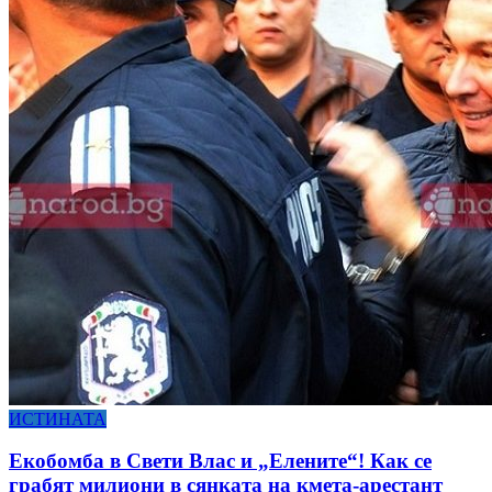
ИСТИНАТА
Екобомба в Свети Влас и „Елените“! Как се
грабят милиони в сянката на кмета-арестант