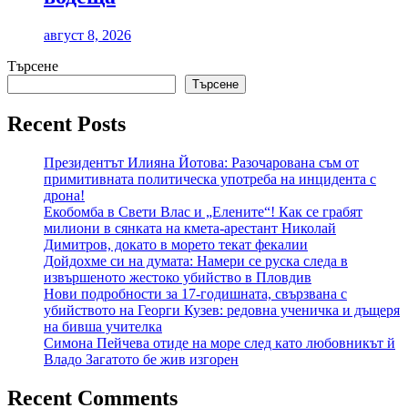
август 8, 2026
Търсене
Търсене
Recent Posts
Президентът Илияна Йотова: Разочарована съм от
примитивната политическа употреба на инцидента с
дрона!
Екобомба в Свети Влас и „Елените“! Как се грабят
милиони в сянката на кмета-арестант Николай
Димитров, докато в морето текат фекалии
Дойдохме си на думата: Намери се руска следа в
извършеното жестоко убийство в Пловдив
Нови подробности за 17-годишната, свързвана с
убийството на Георги Кузев: редовна ученичка и дъщеря
на бивша учителка
Симона Пейчева отиде на море след като любовникът й
Владо Загатото бе жив изгорен
Recent Comments