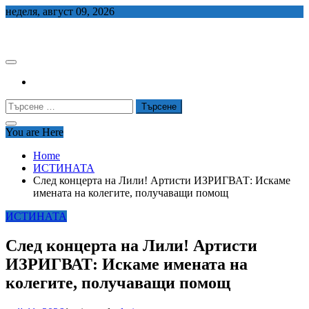
Skip
неделя, август 09, 2026
to
СЕДЕМ БГ
content
Търсене
за:
You are Here
Home
ИСТИНАТА
След концерта на Лили! Артисти ИЗРИГВАТ: Искаме
имената на колегите, получаващи помощ
ИСТИНАТА
След концерта на Лили! Артисти
ИЗРИГВАТ: Искаме имената на
колегите, получаващи помощ