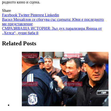
родното кино и сцена.
Share
Facebook
Twitter
Pinterest
Linkedin
Навигация
Васил Михайлов се сбогува със сцената: Юни е последното
ми представление
СМРАЗЯВАЩА ИСТОРИЯ: Зъл дух парализира Яница от
„Хелса“, души баба й
Related Posts