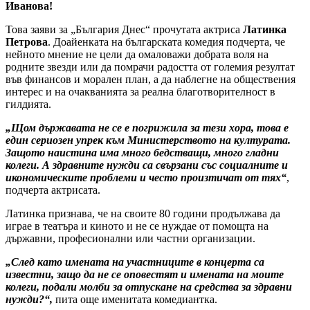
Иванова!
Това заяви за „България Днес“ прочутата актриса
Латинка
Петрова
. Доайенката на българската комедия подчерта, че
нейното мнение не цели да омаловажи добрата воля на
родните звезди или да помрачи радостта от големия резултат
във финансов и морален план, а да наблегне на обществения
интерес и на очакванията за реална благотворителност в
гилдията.
„Щом държавата не се е погрижила за тези хора, това е
един сериозен упрек към Министерството на културата.
Защото наистина има много бедстващи, много гладни
колеги. А здравните нужди са свързани със социалните и
икономическите проблеми и често произтичат от тях“
,
подчерта актрисата.
Латинка признава, че на своите 80 години продължава да
играе в театъра и киното и не се нуждае от помощта на
държавни, професионални или частни организации.
„След като имената на участниците в концерта са
известни, защо да не се оповестят и имената на моите
колеги, подали молби за отпускане на средства за здравни
нужди?“,
пита още именитата комедиантка.