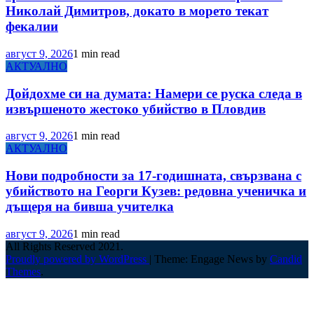
Николай Димитров, докато в морето текат
фекалии
август 9, 2026
1 min read
АКТУАЛНО
Дойдохме си на думата: Намери се руска следа в
извършеното жестоко убийство в Пловдив
август 9, 2026
1 min read
АКТУАЛНО
Нови подробности за 17-годишната, свързвана с
убийството на Георги Кузев: редовна ученичка и
дъщеря на бивша учителка
август 9, 2026
1 min read
All Rights Reserved 2021.
Proudly powered by WordPress
|
Theme: Engage News by
Candid
Themes
.