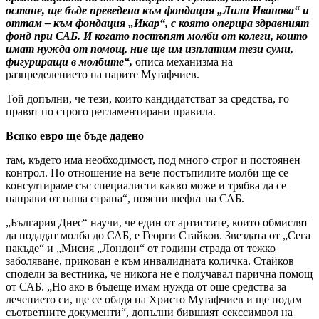
остане, ще бъде преведена към фондация „Лили Иванова“ и
оттам – към фондация „Икар“, с която оперира здравният
фонд при САБ. И когато постъпят молби от колеги, които
имат нужда от помощ, ние ще им изплатим тези суми,
фигуриращи в молбите“,
описа механизма на
разпределението на парите Мутафчиев.
Той допълни, че тези, които кандидатстват за средства, го
правят по строго регламентирани правила.
Всяко евро ще бъде дадено
там, където има необходимост, под много строг и постоянен
контрол. По отношение на вече постъпилите молби ще се
консултираме със специалисти какво може и трябва да се
направи от наша страна“, поясни шефът на САБ.
„България Днес“ научи, че един от артистите, които обмислят
да подадат молба до САБ, е Георги Стайков. Звездата от „Сега
накъде“ и „Мисия „Лондон“ от години страда от тежко
заболяване, прикован е към инвалидната количка. Стайков
сподели за вестника, че никога не е получавал парична помощ
от САБ. „Но ако в бъдеще имам нужда от още средства за
лечението си, ще се обадя на Христо Мутафчиев и ще подам
съответните документи“, допълни бившият секссимвол на