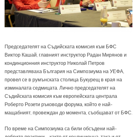
Председателят на Съдийската комисия към БФС
Виктор Кашай, главният инструктор Радан Мирянов и
кондинционния инструктор Николай Петров
представляваха България на Симпозиума на УЕФА,
провел се в румънската столица Букурещ в края на
изминалата седмицата. Лично председателят на
Съдийската комисия към европейската централа
Роберто Розети ръководи форума, който е най-
мащабният, провеждан до момента, съобщават от БФС.
По време на Симпозиума са били обсъдени най-
добрите практики – както от кондиционна, така и от