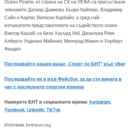
Освен Розети, от страна на СК на УЕФА са присъствали
членовете Дагмар Дамкова, Бьорн Кайперс, Владимир
Сайн и Карлос Веласко Карбайо, а сред най-
изтъкнатите представителите на съдийството освен
Виктор Кашай, са били Хауърд Уеб, Джанлука Роки,
Алберто Ундиано Майенко, Милорад Мажич и Херберт
Фандел.
Последвайте нашия канал „Спорт по БНТ“ във Viber
Последвайте ни и във Фейсбук, за да сте винаги в
час с последните спортни новини
Намерете БНТ в социалните мрежи:
Instagram
,
Facebook
,
LinkedIn
,
TikTok
Източник: bntnews.bg