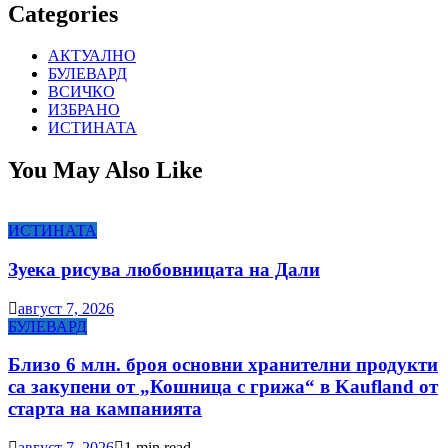
Categories
АКТУАЛНО
БУЛЕВАРД
ВСИЧКО
ИЗБРАНО
ИСТИНАТА
You May Also Like
ИСТИНАТА
Зуека рисува любовницата на Дали
август 7, 2026
БУЛЕВАРД
Близо 6 млн. броя основни хранителни продукти
са закупени от „Кошница с грижа“ в Kaufland от
старта на кампанията
август 7, 2026
1 min read