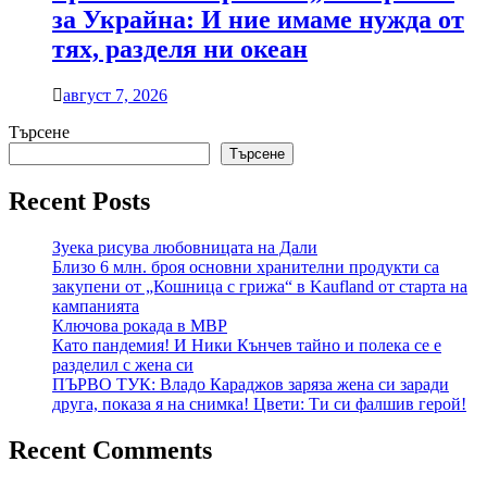
за Украйна: И ние имаме нужда от
тях, разделя ни океан
август 7, 2026
Търсене
Търсене
Recent Posts
Зуека рисува любовницата на Дали
Близо 6 млн. броя основни хранителни продукти са
закупени от „Кошница с грижа“ в Kaufland от старта на
кампанията
Ключова рокада в МВР
Като пандемия! И Ники Кънчев тайно и полека се е
разделил с жена си
ПЪРВО ТУК: Владо Караджов заряза жена си заради
друга, показа я на снимка! Цвети: Ти си фалшив герой!
Recent Comments