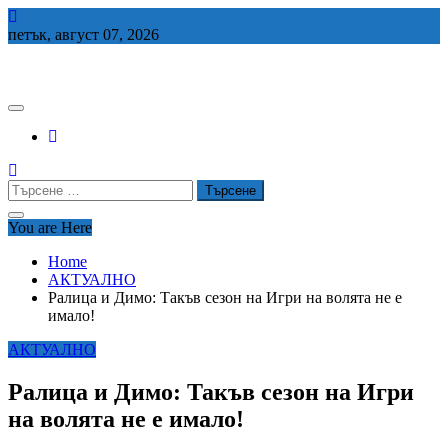
Skip
to
петък, август 07, 2026
content
СЕДЕМ БГ
Търсене
за:
You are Here
Home
АКТУАЛНО
Ралица и Димо: Такъв сезон на Игри на волята не е
имало!
АКТУАЛНО
Ралица и Димо: Такъв сезон на Игри
на волята не е имало!