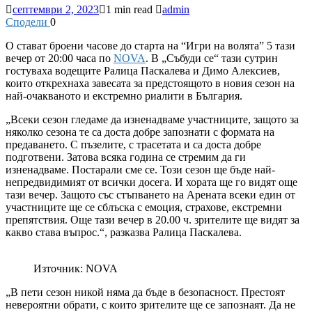
септември 2, 2023
1 min read
admin
Сподели
0
О
стават броени часове до старта на “Игри на волята” 5 тази
вечер от 20:00 часа по
NOVA
. В „Събуди се“ тази сутрин
гостуваха водещите Ралица Паскалева и Димо Алексиев,
които открехнаха завесата за предстоящото в новия сезон на
най-очакваното и екстремно риалити в България.
„Всеки сезон гледаме да изненадваме участниците, защото за
няколко сезона те са доста добре запознати с формата на
предаването. С пъзелите, с трасетата и са доста добре
подготвени. Затова всяка година се стремим да ги
изненадваме. Постарали сме се. Този сезон ще бъде най-
непредвидимият от всички досега. И хората ще го видят още
тази вечер. Защото със стъпването на Арената всеки един от
участниците ще се сблъска с емоция, страхове, екстремни
препятствия. Още тази вечер в 20.00 ч. зрителите ще видят за
какво става въпрос.“, разказва Ралица Паскалева.
Източник: NOVA
„В пети сезон никой няма да бъде в безопасност. Престоят
невероятни обрати, с които зрителите ще се запознаят. Да не