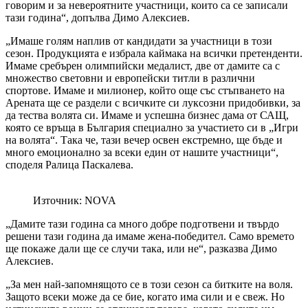
говорим и за невероятните участници, които са се записали
тази година“, допълва Димо Алексиев.
„Имаше голям наплив от кандидати за участници в този
сезон. Продукцията е избрала каймака на всички претенденти.
Имаме сребърен олимпийски медалист, две от дамите са с
множество световни и европейски титли в различни
спортове. Имаме и милионер, който още със стъпването на
Арената ще се раздели с всичките си луксозни придобивки, за
да тества волята си. Имаме и успешна бизнес дама от САЩ,
която се връща в България специално за участието си в „Игри
на волята“. Така че, тази вечер освен екстремно, ще бъде и
много емоционално за всеки един от нашите участници“,
споделя Ралица Паскалева.
Източник: NOVA
„Дамите тази година са много добре подготвени и твърдо
решени тази година да имаме жена-победител. Само времето
ще покаже дали ще се случи така, или не“, разказва Димо
Алексиев.
„За мен най-запомнящото се в този сезон са битките на воля.
Защото всеки може да се бие, когато има сили и е свеж. Но