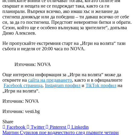
истинските воини се отличават тогава, когато силите им
свършат и нещата не се подреждат така, както са ги
планирали. Въпреки всичко, ако имаш хъс и желание да
стигнеш донякъде или да победиш – ти даваш всичко от себе
си, за да го постигнеш. Предстоят невероятни битки и обрати.
Сезон, който ще е особено вълнуващ за зрителите“, допълва
Димо Алексиев.
Не пропускайте екстремния старт на „Игри на волята“ тази
събота и неделя от 20:00 часа по NOVA.
Източник: NOVA
Още интересна информация за „Игри на волята“ може да
откриете на
сайта на предаването
, както и в официалните
Facebook страница
,
Instagram профил
и
TikTok профил
на
„Игри на волята“.
Източник:
NOVA
Източник: vesti.bg
Share
Facebook
Twitter
Pinterest
Linkedin
Навигация
Мартин Сурилов пое водачеството след първите четири