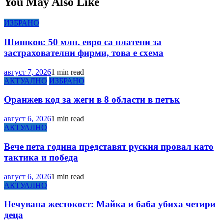
You May Also Like
ИЗБРАНО
Шишков: 50 млн. евро са платени за
застрахователни фирми, това е схема
август 7, 2026
1 min read
АКТУАЛНО
ИЗБРАНО
Оранжев код за жеги в 8 области в петък
август 6, 2026
1 min read
АКТУАЛНО
Вече пета година представят руския провал като
тактика и победа
август 6, 2026
1 min read
АКТУАЛНО
Нечувана жестокост: Майка и баба убиха четири
деца