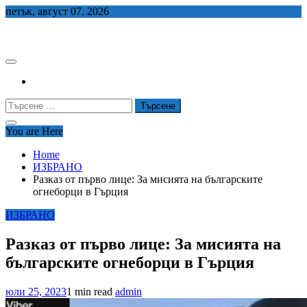
Skip
петък, август 07, 2026
to
СЕДЕМ БГ
content
Търсене
за:
You are Here
Home
ИЗБРАНО
Разказ от първо лице: За мисията на българските
огнеборци в Гърция
ИЗБРАНО
Разказ от първо лице: За мисията на
българските огнеборци в Гърция
юли 25, 2023
1 min read
admin