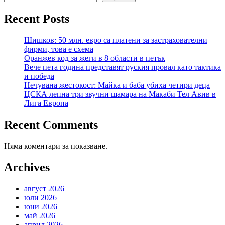
Recent Posts
Шишков: 50 млн. евро са платени за застрахователни
фирми, това е схема
Оранжев код за жеги в 8 области в петък
Вече пета година представят руския провал като тактика
и победа
Нечувана жестокост: Майка и баба убиха четири деца
ЦСКА лепна три звучни шамара на Макаби Тел Авив в
Лига Европа
Recent Comments
Няма коментари за показване.
Archives
август 2026
юли 2026
юни 2026
май 2026
април 2026