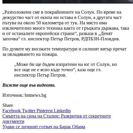
„Разположени сме в покрайнините на Солун. По време на
дежурство част от екипа ни остава в Солун, а другата част
пътува на около 50 километра от тук. На място има
изключително много техника както от гръцката държава, така
и от останалите европейски страни“, разказа в „Денят
започва“ гл. инспектор Петър Петров, РДПБЗН-Пловдив.
По думите му високите температури и силният вятър пречат
за овладяването на пожара.
„Може би ще бъдем изпратени на юг от Солун, но
все още не е ясно къде точно“, каза още гл.
инспектор Петър Петров.
Вижте още във видеото.
Източник: bntnews.bg
Share
Facebook
Twitter
Pinterest
Linkedin
Навигация
Смъртта на сина на Сталин: Разкрития от секретните
документи
Удави се личният готвач на Барак Обама