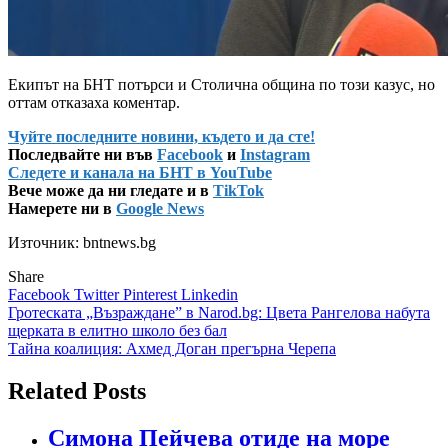
Екипът на БНТ потърси и Столична община по този казус, но
оттам отказаха коментар.
Чуйте последните новини, където и да сте!
Последвайте ни във
Facebook
и
Instagram
Следете и канала на БНТ в YouTube
Вече може да ни гледате и в
TikTok
Намерете ни в
Google News
Източник: bntnews.bg
Share
Facebook
Twitter
Pinterest
Linkedin
Навигация
Гротеската „Възраждане” в Narod.bg: Цвета Рангелова набута
щерката в елитно школо без бал
Тайна коалиция: Ахмед Доган прегърна Черепа
Related Posts
Симона Пейчева отиде на море