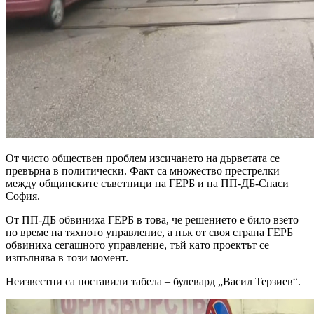
От чисто обществен проблем изсичането на дърветата се
превърна в политически. Факт са множество престрелки
между общинските съветници на ГЕРБ и на ПП-ДБ-Спаси
София.
От ПП-ДБ обвиниха ГЕРБ в това, че решението е било взето
по време на тяхното управление, а пък от своя страна ГЕРБ
обвиниха сегашното управление, тъй като проектът се
изпълнява в този момент.
Неизвестни са поставили табела – булевард „Васил Терзиев“.