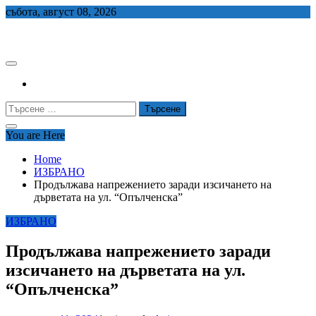
Skip
събота, август 08, 2026
to
СЕДЕМ БГ
content
Търсене
за:
You are Here
Home
ИЗБРАНО
Продължава напрежението заради изсичането на
дърветата на ул. “Опълченска”
ИЗБРАНО
Продължава напрежението заради
изсичането на дърветата на ул.
“Опълченска”