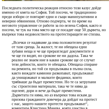
Последната политическа реакция относно този казус дойде
именно от кмета на София. Той посочи, че традиционно
преди избори се повтарят едни и същи манипулативни и
неверни обвинения. Отново подчерта, че по време на
неговото управление се работи за по-зелена София, както и
посочи, че тук на това място ще се посадят още 50 дървета, но
въпреки това недоволството на протестиращите не стихва.
„Всички се надяваме да има положителен резултат
от тази среща. За жалост, те ни обещаха едни
хубави неща и че ще преразгледат документите и
че ще ги видят, но срокове не ни дадоха. Така че
реално не знаем ние в какви срокове ще се случат
тези дейности, които те обещаха. Обещаха спиране
на ремонта, но той си продължава в пълна сила,
както виждате камиони разкопават, продължават
да унищожават и малките фиданки, които
трябваше да бъдат преместени. Но те са затрупани
със строителни материали, така че те няма да
оцелеят, дори и вече да бъдат преместени.
Дърветата ги няма, но аз въпреки това искам да
призова гражданите довечера да дойдат на протест
с нас, защото нашите протести продължават“,
коментира Кристина Манева, която участва в