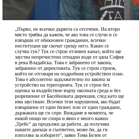
„Първо, не всички дървета са отсечени. На второ
място трябва да кажем, че ако това се случи и се
извърши от обикновен гражданин, всички
институции ще скочат срещу него. Какво се
случва тук? Тук се строи отливен канал, който ще
зауства непречистени отпадни води от цяла София
в река Владайска. Това е забранено от закона,
забранено от директивата. Тук се строи строеж,
който не отговаря на подробния устройствен план.
Това е абсолютно задължително по закона за
устройство на територията. Тук се строи без
оценка за въздействие върху околната среда и без
разрешение от Басейновата дирекция, след като ще
има заустване. Всички тези нарушения, ако бъдат
извършени от един бизнес или от един граждани,
държавата ще ги спре. Виждаме в момента, че
никой нищо не спира и явно е много важно
„Трейс“ да продължи да работи, да получава
нашите данъци и съответно, може би, да ги
използва за изборите“, заяви Тома Белев от