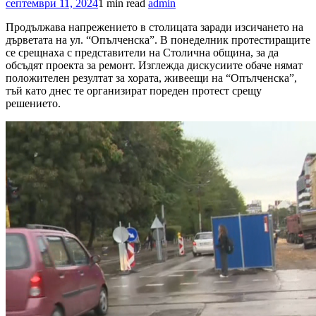
септември 11, 2024
1 min read
admin
Продължава напрежението в столицата заради изсичането на
дърветата на ул. “Опълченска”. В понеделник протестиращите
се срещнаха с представители на Столична община, за да
обсъдят проекта за ремонт. Изглежда дискусиите обаче нямат
положителен резултат за хората, живеещи на “Опълченска”,
тъй като днес те организират пореден протест срещу
решението.