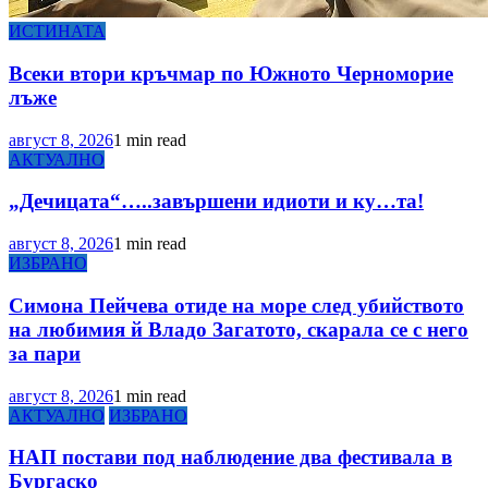
ИСТИНАТА
Всеки втори кръчмар по Южното Черноморие
лъже
август 8, 2026
1 min read
АКТУАЛНО
„Дечицата“…..завършени идиоти и ку…та!
август 8, 2026
1 min read
ИЗБРАНО
Симона Пейчева отиде на море след убийството
на любимия й Владо Загатото, скарала се с него
за пари
август 8, 2026
1 min read
АКТУАЛНО
ИЗБРАНО
НАП постави под наблюдение два фестивала в
Бургаско