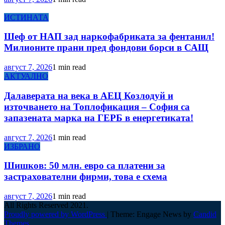
ИСТИНАТА
Шеф от НАП зад наркофабриката за фентанил!
Милионите прани пред фондови борси в САЩ
август 7, 2026
1 min read
АКТУАЛНО
Далаверата на века в АЕЦ Козлодуй и
източването на Топлофикация – София са
запазената марка на ГЕРБ в енергетиката!
август 7, 2026
1 min read
ИЗБРАНО
Шишков: 50 млн. евро са платени за
застрахователни фирми, това е схема
август 7, 2026
1 min read
All Rights Reserved 2021.
Proudly powered by WordPress
|
Theme: Engage News by
Candid
Themes
.