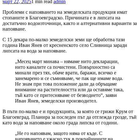
март 22, 2025
1 min read
admin
Проблеми с напояването на земеделската продукция имат
стопаните в Благоевградско. Причината е в липсата на
достатъчно водоизточници, както и алтернативни варианти за
напояване.
С 15 декара по-малко земеделски земи ще обработва тази
година Иван Янев от кресненското село Сливница заради
липсата на вода за напояване.
„Месец март минава – нямаме нито декларации,
нито каналите са почистени. Повърхностно са
минали през тях, обаче врати, баражи, всичко е
занемарено и се съмняваме, че пак ще имаме вода.
Не знам при това положение дали да обръщаме
внимание на растителността или да оставяме така,
тъй като се притесняваме от безводието“, заяви
Иван Янев, земеделски производител.
В пъти по-малко е и продукцията, за която се грижи Крум от
Благоевград. Планира за последен път да отглежда грозде, тъй
като вода за напояване около града липсва от години.
„Не го напоявам, защото няма от къде. С
напояването е ужасно тук в покрайнините на