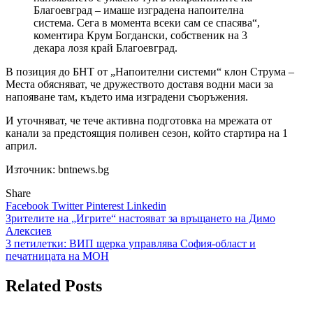
Благоевград – имаше изградена напоителна
система. Сега в момента всеки сам се спасява“,
коментира Крум Богдански, собственик на 3
декара лозя край Благоевград.
В позиция до БНТ от „Напоителни системи“ клон Струма –
Места обясняват, че дружеството доставя водни маси за
напояване там, където има изградени съоръжения.
И уточняват, че тече активна подготовка на мрежата от
канали за предстоящия поливен сезон, който стартира на 1
април.
Източник: bntnews.bg
Share
Facebook
Twitter
Pinterest
Linkedin
Навигация
Зрителите на „Игрите“ настояват за връщането на Димо
Алексиев
3 петилетки: ВИП щерка управлява София-област и
печатницата на МОН
Related Posts