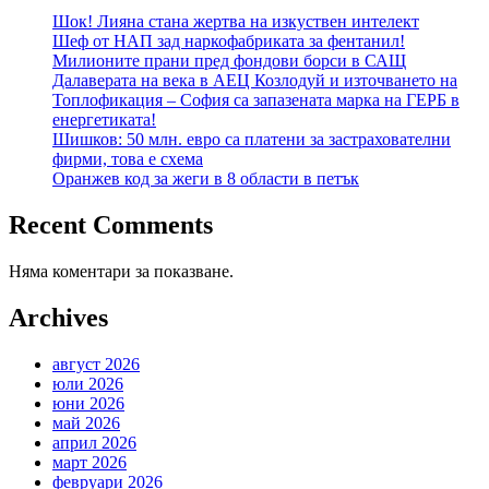
Шок! Лияна стана жертва на изкуствен интелект
Шеф от НАП зад наркофабриката за фентанил!
Милионите прани пред фондови борси в САЩ
Далаверата на века в АЕЦ Козлодуй и източването на
Топлофикация – София са запазената марка на ГЕРБ в
енергетиката!
Шишков: 50 млн. евро са платени за застрахователни
фирми, това е схема
Оранжев код за жеги в 8 области в петък
Recent Comments
Няма коментари за показване.
Archives
август 2026
юли 2026
юни 2026
май 2026
април 2026
март 2026
февруари 2026