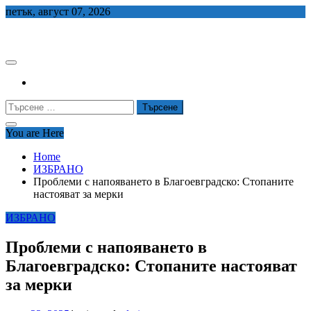
Skip
петък, август 07, 2026
to
СЕДЕМ БГ
content
Търсене
за:
You are Here
Home
ИЗБРАНО
Проблеми с напояването в Благоевградско: Стопаните
настояват за мерки
ИЗБРАНО
Проблеми с напояването в
Благоевградско: Стопаните настояват
за мерки