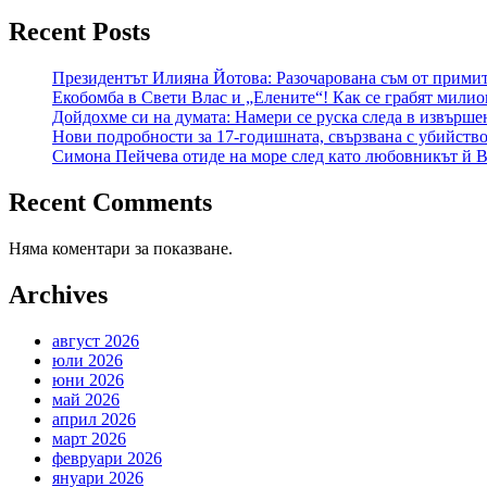
Recent Posts
Президентът Илияна Йотова: Разочарована съм от примит
Екобомба в Свети Влас и „Елените“! Как се грабят милио
Дойдохме си на думата: Намери се руска следа в извърш
Нови подробности за 17-годишната, свързвана с убийство
Симона Пейчева отиде на море след като любовникът й В
Recent Comments
Няма коментари за показване.
Archives
август 2026
юли 2026
юни 2026
май 2026
април 2026
март 2026
февруари 2026
януари 2026