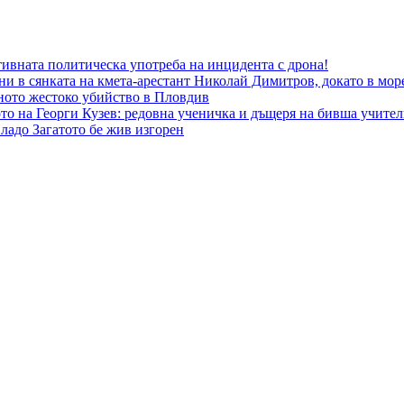
ивната политическа употреба на инцидента с дрона!
ни в сянката на кмета-арестант Николай Димитров, докато в мор
еното жестоко убийство в Пловдив
то на Георги Кузев: редовна ученичка и дъщеря на бивша учител
ладо Загатото бе жив изгорен