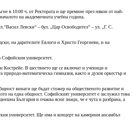
не в 10:00 ч. от Ректората и ще премине през някои от най-
 началото на академичната учебна година.
.“Васил Левски“ – бул. „Цар Освободител“ – ул. „Г. С.
ски, на дарителите Евлоги и Христо Георгиеви, и на
а Софийския университет.
н Кострейе. В шествието ще се включат и ученици и
а природо-математическа гимназия, както и духов оркестър и
общност винаги ще бъдат стожер на общественото развитие и
вото на една общност. Софийският университет е заслужил това
ешна България и очаква ясни знаци, че е чута и разбрана, а
йския университет. Ще има и концерт на камерния ансамбъл