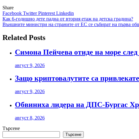
Share
Facebook
Twitter
Pinterest
Linkedin
Навигация
Как 6-годишно дете падна от втория етаж на детска градина?
Външните министри на страните от ЕС се събират на първа об
Related Posts
Симона Пейчева отиде на море след 
август 9, 2026
Защо криптовалутите са привлекател
август 9, 2026
Обвиниха лидера на ДПС-Бургас Хри
август 8, 2026
Търсене
Търсене