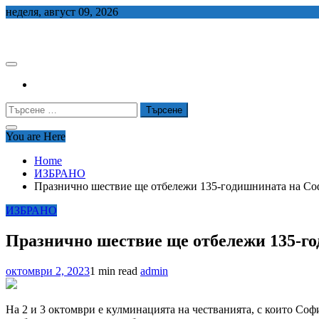
Skip
неделя, август 09, 2026
to
СЕДЕМ БГ
content
Търсене
за:
You are Here
Home
ИЗБРАНО
Празнично шествие ще отбележи 135-годишнината на Со
ИЗБРАНО
Празнично шествие ще отбележи 135-г
октомври 2, 2023
1 min read
admin
На 2 и 3 октомври е кулминацията на честванията, с които Со