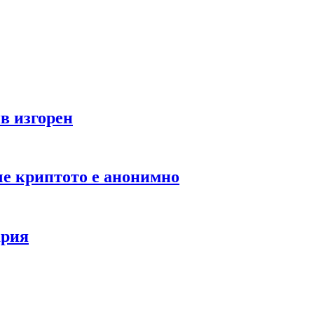
в изгорен
че криптото е анонимно
ария