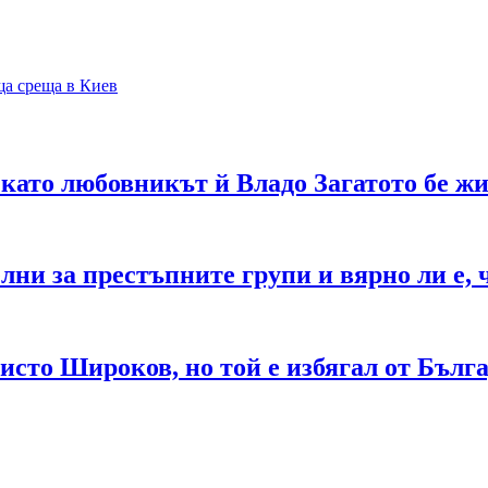
ща среща в Киев
като любовникът й Владо Загатото бе жи
ни за престъпните групи и вярно ли е, 
сто Широков, но той е избягал от Бълг