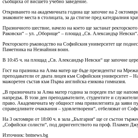
съобщиха от висшето учебно заведение.
Откриването на академичната година ще започне на 2 октомври 
знаковите места в столицата, за да стигне пред катедралния х
Празничното шествие, начело на което ще застанат ректорското
Раковски“ – ул. „Оборище“ – площад „Св. Александър Невски“
Ректорското ръководство на Софийския университет ще поднесе
Паметника на Незнайния воин.
В 10:45 ч. на площад „Св. Александър Невски“ ще започне цер
Гост на празника на Алма матер ще бъде президентът на Мреж
преподаватели от двата лицея към Софийския университет – На
мажоретен състав към Първа английска езикова гимназия.
„В празничната за Алма матер година за пореден път ще напом
напредък. В този ден преподавателите, студентите и служител
право. Академичната му общност има привилегията да заяви пуб
справедливите очаквания – удовлетворени“, отбелязват от Соф
На 3 октомври от 18:00 ч. в зала „България“ ще се състои тър
„Софийски солисти“, под диригентството на проф. Пламен Дж
Източник: bntnews.bg