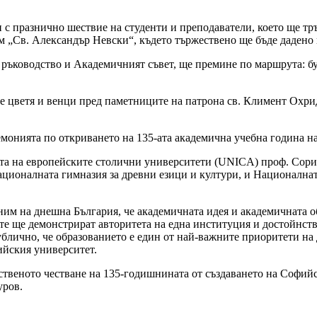
с празнично шествие на студенти и преподаватели, което ще тръг
рам „Св. Александър Невски“, където тържествено ще бъде дадено
 ръководство и Академичният съвет, ще премине по маршрута: бул
.
 цветя и венци пред паметниците на патрона св. Климент Охрид
емонията по откриването на 135-ата академична учебна година н
ата на европейските столични университети (UNICA) проф. Сори
ционалната гимназия за древни езици и култури, и Националнат
ним на днешна България, че академичната идея и академичната 
ите ще демонстрират авторитета на една институция и достойнст
лично, че образованието е един от най-важните приоритети на дн
ийския университет.
жественото честване на 135-годишнината от създаването на Софи
уров.