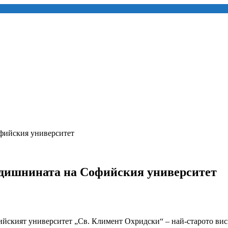
фийския университет
одишнината на Софийския университет
фийският университет „Св. Климент Охридски“ – най-старото вис