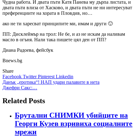
Чудна работа. И двата пъти Катя Панева му дърпа листата, и
двата пъти влиза от Хасково, и двата пъти не ни интересуват
преференциите на хората в Пловдив, но…
ако не ти харесват принципите ми, имам и други 🙂
ПП: Дисклеймър на трол: Не бе, и аз не искам да наливам
масло в огъня. Нали така пишете цял ден от ПП?
Диана Радоева, фейсбук
Bnews.bg
Share
Facebook
Twitter
Pinterest
Linkedin
Навигация
Данък „еротика“! НАП удари палавите в нета
Джефри Сакс:…
Related Posts
Брутални СНИМКИ убийците на
Георги Кузев взривиха социалните
мрежи