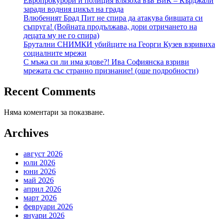
Европрокурори и полиция влязоха във ВиК – Кърджали
заради водния цикъл на града
Влюбеният Брад Пит не спира да атакува бившата си
съпруга! (Войната продължава, дори отричането на
децата му не го спира)
Брутални СНИМКИ убийците на Георги Кузев взривиха
социалните мрежи
С мъжа си ли има ядове?! Ива Софиянска взриви
мрежата със странно признание! (още подробности)
Recent Comments
Няма коментари за показване.
Archives
август 2026
юли 2026
юни 2026
май 2026
април 2026
март 2026
февруари 2026
януари 2026