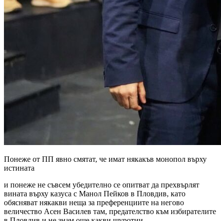
Понеже от ПП явно смятат, че имат някакъв монопол върху
истината
и понеже не съвсем убедително се опитват да прехвърлят
вината върху казуса с Манол Пейков в Пловдив, като
обясняват някакви неща за преференциите на негово
величество Асен Василев там, предателство към избирателите
в Пловдив и не знам още какви щуротии,