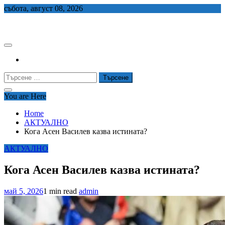
Skip
събота, август 08, 2026
to
СЕДЕМ БГ
content
Търсене
за:
You are Here
Home
АКТУАЛНО
Кога Асен Василев казва истината?
АКТУАЛНО
Кога Асен Василев казва истината?
май 5, 2026
1 min read
admin