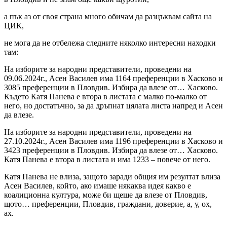
а пък аз от своя страна много обичам да разцъквам сайта на
ЦИК,
не мога да не отбележа следните няколко интересни находки
там:
На изборите за народни представители, проведени на
09.06.2024г., Асен Василев има 1164 преференции в Хасково и
3085 преференции в Пловдив. Избира да влезе от… Хасково.
Където Катя Панева е втора в листата с малко по-малко от
него, но достатъчно, за да дръпнат цялата листа напред и Асен
да влезе.
На изборите за народни представители, проведени на
27.10.2024г., Асен Василев има 1196 преференции в Хасково и
3423 преференции в Пловдив. Избира да влезе от… Хасково.
Катя Панева е втора в листата и има 1233 – повече от него.
Катя Панева не влиза, защото заради общия им резултат влиза
Асен Василев, който, ако имаше някаква идея какво е
коалиционна култура, може би щеше да влезе от Пловдив,
щото… преференции, Пловдив, граждани, доверие, а, у, ох,
ах.