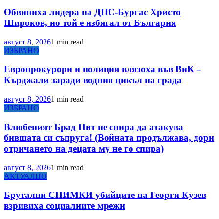
Обвиниха лидера на ДПС-Бургас Христо
Широков, но той е избягал от България
август 8, 2026
1 min read
ИЗБРАНО
Европрокурори и полиция влязоха във ВиК –
Кърджали заради водния цикъл на града
август 8, 2026
1 min read
ИЗБРАНО
Влюбеният Брад Пит не спира да атакува
бившата си съпруга! (Войната продължава, дори
отричането на децата му не го спира)
август 8, 2026
1 min read
АКТУАЛНО
Брутални СНИМКИ убийците на Георги Кузев
взривиха социалните мрежи