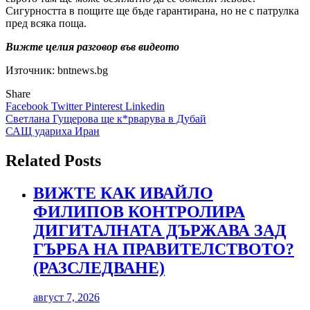
Сигурността в пощите ще бъде гарантирана, но не с патрулка
пред всяка поща.
Вижте целия разговор във видеото
Източник: bntnews.bg
Share
Facebook
Twitter
Pinterest
Linkedin
Навигация
Светлана Гущерова ще к*рварува в Дубай
САЩ удариха Иран
Related Posts
ВИЖТЕ КАК ИВАЙЛО
ФИЛИПОВ КОНТРОЛИРА
ДИГИТАЛНАТА ДЪРЖАВА ЗАД
ГЪРБА НА ПРАВИТЕЛСТВОТО?
(РАЗСЛЕДВАНЕ)
август 7, 2026