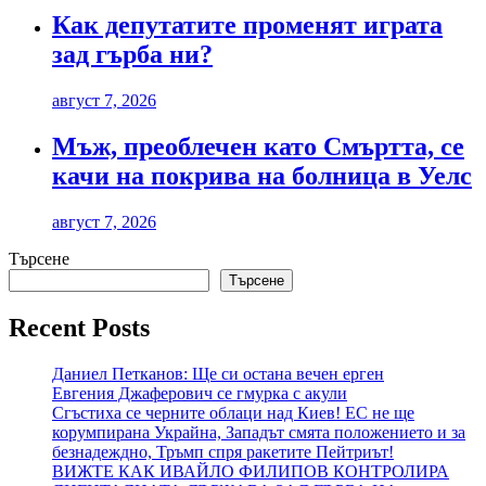
Как депутатите променят играта
зад гърба ни?
август 7, 2026
Мъж, преоблечен като Смъртта, се
качи на покрива на болница в Уелс
август 7, 2026
Търсене
Търсене
Recent Posts
Даниел Петканов: Ще си остана вечен ерген
Евгения Джаферович се гмурка с акули
Сгъстиха се черните облаци над Киев! ЕС не ще
корумпирана Украйна, Западът смята положението и за
безнадеждно, Тръмп спря ракетите Пейтриът!
ВИЖТЕ КАК ИВАЙЛО ФИЛИПОВ КОНТРОЛИРА