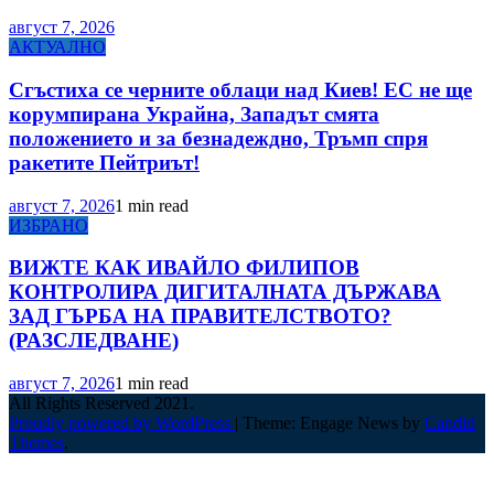
август 7, 2026
АКТУАЛНО
Сгъстиха се черните облаци над Киев! ЕС не ще
корумпирана Украйна, Западът смята
положението и за безнадеждно, Тръмп спря
ракетите Пейтриът!
август 7, 2026
1 min read
ИЗБРАНО
ВИЖТЕ КАК ИВАЙЛО ФИЛИПОВ
КОНТРОЛИРА ДИГИТАЛНАТА ДЪРЖАВА
ЗАД ГЪРБА НА ПРАВИТЕЛСТВОТО?
(РАЗСЛЕДВАНЕ)
август 7, 2026
1 min read
All Rights Reserved 2021.
Proudly powered by WordPress
|
Theme: Engage News by
Candid
Themes
.