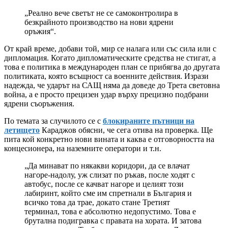
„Реално вече светът не се самоконтролира в
безкрайното производство на нови ядрени
оръжия“.
От край време, добави той, мир се налага или със сила или с
дипломация. Когато дипломатическите средства не стигат, а
това е политика в международен план се прибягва до другата
политиката, която всъщност са военните действия. Изрази
надежда, че ударът на САЩ няма да доведе до Трета световна
война, а е просто прецизен удар върху прецизно подбрани
ядрени съоръжения.
По темата за случилото се с
блокираните пътници на
летището
Караджов обясни, че сега отива на проверка. Ще
пита кой конкретно нови вината и каква е отговорността на
концесионера, на наземните оператори и т.н.
„Да минават по някакви коридори, да се влачат
нагоре-надолу, уж слизат по ръкав, после ходят с
автобус, после се качват нагоре и целият този
лабиринт, който сме им спретнали в България и
всичко това да трае, докато стане Третият
терминал, това е абсолютно недопустимо. Това е
брутална подигравка с правата на хората. И затова