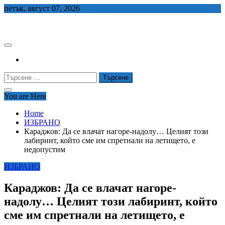
Skip
петък, август 07, 2026
to
СЕДЕМ БГ
content
Търсене
за:
You are Here
Home
ИЗБРАНО
Караджов: Да се влачат нагоре-надолу… Целият този
лабиринт, който сме им спретнали на летището, е
недопустим
ИЗБРАНО
Караджов: Да се влачат нагоре-
надолу… Целият този лабиринт, който
сме им спретнали на летището, е