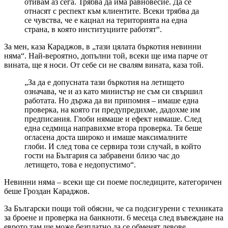
отивам аз сега. Трябва да има равновесие. Да се
отнасят с респект към клиентите. Всеки трябва да
се чувства, че е кацнал на територията на една
страна, в която институциите работят“.
За мен, каза Караджов, в „тази цялата бъркотия невинни
няма“. Най-вероятно, допълни той, всеки ще има парче от
вината, ще я носи. От себе си не свалям вината, каза той.
„За да е допусната тази бъркотия на летището
означава, че и аз като министър не съм си свършил
работата. Но държа да ви припомня – имаше една
проверка, на която ги предупредихме, дадохме им
предписания. Глоби нямаше и ефект нямаше. След
една седмица направихме втора проверка. Тя беше
огласена доста широко и имаше максималните
глоби. И след това се сервира този случай, в който
гости на България са забравени близо час до
летището, това е недопустимо“.
Невинни няма – всеки ще си поеме последиците, категоричен
беше Гроздан Караджов.
За Български пощи той обясни, че са подсигурени с техниката
за броене и проверка на банкноти. 6 месеца след въвеждане на
еврото там ще може безплатно да се обменят левове.