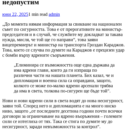
недопустим
юни 22, 2025
1 min read
admin
„До момента нямам информация за свикване на национален
съвет по сигурността. Това е от прерогативите на министър-
председателя и в случай, че службите му докладват за такава
нужда, мисля, че той ще го направи“, това заяви
вицепремиерът и министър на транспорта Гроздан Караджов.
Това, което се случва по думите на Караджов е прецизен удар
с бомби върху ядрените съоръжения.
„Елиминира се възможността още една държава да
има ядрени глави, които да ги изпраща по
различни части на нашата планета. Бих казал, че и
дипломация и военна сила са оправдани, защото,
колкото се може по-малко ядрени арсенали трябва
да има в света, толкова по-сигурен ще бъде той“.
Нови и нови ядрени сили в света водят до нова несигурност,
заяви той. Според него и дипломацията е на много ниско
ниво, защото „от последните десетина години почти всички
договори за ограничаване на ядрено въоръжения – големите
сили се изтеглиха от тях. Така се стига по думите му до
несигурност, заради невъзможността за контрол“.