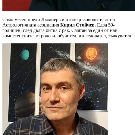
Само месец преди Люмиер си отиде ръководителят на
Астрологичната асоциация
Кирил Стойчев.
Едва 50-
годишен, след дълга битка с рак. Смятан за един от най-
компетентните астролози, обучител, изследовател, тълкувател.