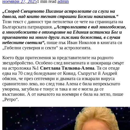
ноември 27, 2025
1 min read
admin
„Според Свещеното Писание астролозите са слуги на
дявола, над които тегнат страшни Божии наказания.“
Този текст с давност три петилетки се чете на страницата на
Българската патриаршия.
„Астрологията е вид многобожие,
а многобожието е отхвърляне на Единия истински Бог и
приемането на много други лъжливи божества, в случая
небесните светила“,
пише пък Иван Николов в книгата си
„Гибелни суеверия и секти“ за астрологията.
Което буди притеснения за представителите на родното
звездобройство. Особено след внезапната и шокираща смърт
на астроложка №1
Светлана Тилкова-Алена
. Тя си отиде
едва на 70 след боледуване от Ковид. Съпругът й Андрей
обясни, че през септември и двамата са изкарали вируса
сравнително леко, но след това Алена е била непрекъснато
уморена, загубила е тонус и така и не е могла да се
възстанови. А от началото на ноември е била на легло, пише
„Ретро“.