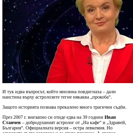
И тук идва въпросът, който мнозина повдигнаха – дали
наистина върху астролозите тегне някаква „прокоба“.
Защото историята познава прекалено много трагични съдби.
През 2007 г. внезапно си отиде едва на 39 години
Иван
Станчев
– добродушният астролог от „На кафе“ и „Здравей,
България“. Официалната версия – остра левкемия. Но