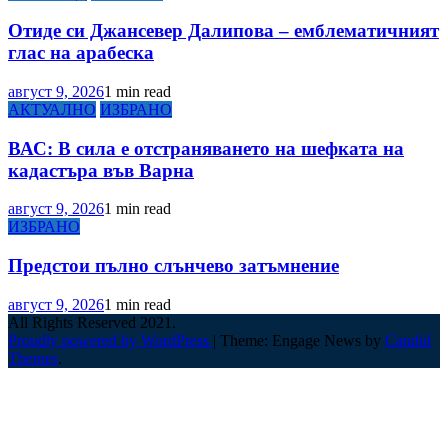
Отиде си Джансевер Далипова – емблематичният
глас на арабеска
август 9, 2026
1 min read
АКТУАЛНО
ИЗБРАНО
ВАС: В сила е отстраняването на шефката на
кадастъра във Варна
август 9, 2026
1 min read
ИЗБРАНО
Предстои пълно слънчево затъмнение
август 9, 2026
1 min read
All Rights Reserved 2021.
Proudly powered by WordPress
|
Theme: Engage News by
Candid
Themes
.