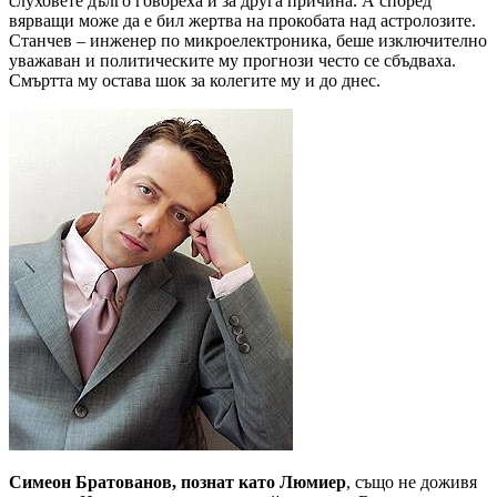
слуховете дълго говореха и за друга причина. А според
вярващи може да е бил жертва на прокобата над астролозите.
Станчев – инженер по микроелектроника, беше изключително
уважаван и политическите му прогнози често се сбъдваха.
Смъртта му остава шок за колегите му и до днес.
Симеон Братованов, познат като Люмиер
, също не доживя