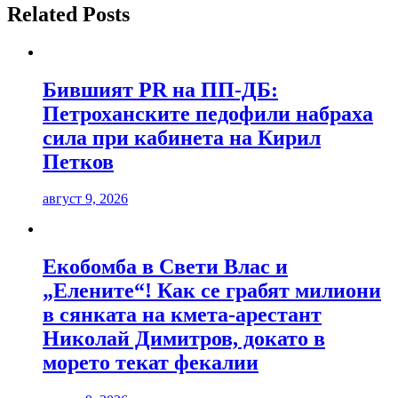
Related Posts
Бившият PR на ПП-ДБ:
Петроханските педофили набраха
сила при кабинета на Кирил
Петков
август 9, 2026
Екобомба в Свети Влас и
„Елените“! Как се грабят милиони
в сянката на кмета-арестант
Николай Димитров, докато в
морето текат фекалии