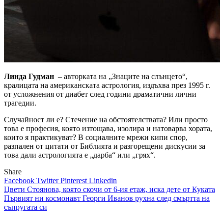
Линда Гудман
– авторката на „Знаците на слънцето“,
кралицата на американската астрология, издъхва през 1995 г.
от усложнения от диабет след години драматични лични
трагедии.
Случайност ли е? Стечение на обстоятелствата? Или просто
това е професия, която изтощава, изолира и натоварва хората,
които я практикуват? В социалните мрежи кипи спор,
разпален от цитати от Библията и разгорещени дискусии за
това дали астрологията е „дарба“ или „грях“.
Share
Facebook
Twitter
Pinterest
Linkedin
Навигация
Цвети Стоянова, която скочи от 6-ия етаж, иска дете от Куката
Първият ни космонавт Георги Иванов рухна след смъртта на
съпругата си