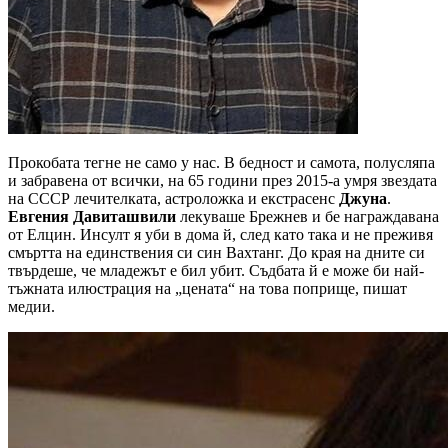
Прокобата тегне не само у нас. В бедност и самота, полусляпа
и забравена от всички, на 65 години през 2015-а умря звездата
на СССР лечителката, астроложка и екстрасенс
Джуна
.
Евгения Давиташвили
лекуваше Брежнев и бе награждавана
от Елцин. Инсулт я уби в дома й, след като така и не преживя
смъртта на единствения си син Вахтанг. До края на дните си
твърдеше, че младежът е бил убит. Съдбата й е може би най-
тъжната илюстрация на „цената“ на това поприще, пишат
медии.