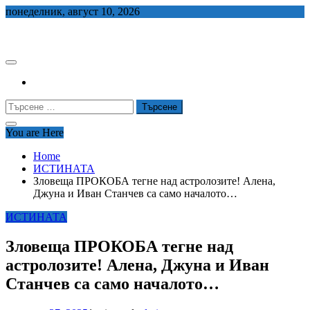
Skip
понеделник, август 10, 2026
to
СЕДЕМ БГ
content
Търсене
за:
You are Here
Home
ИСТИНАТА
Зловеща ПРОКОБА тегне над астролозите! Алена,
Джуна и Иван Станчев са само началото…
ИСТИНАТА
Зловеща ПРОКОБА тегне над
астролозите! Алена, Джуна и Иван
Станчев са само началото…