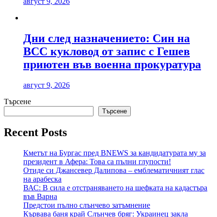
август 9, 2026
Дни след назначението: Син на
ВСС кукловод от запис с Гешев
приютен във военна прокуратура
август 9, 2026
Търсене
Търсене
Recent Posts
Кметът на Бургас пред BNEWS за кандидатурата му за
президент в Афера: Това са пълни глупости!
Отиде си Джансевер Далипова – емблематичният глас
на арабеска
ВАС: В сила е отстраняването на шефката на кадастъра
във Варна
Предстои пълно слънчево затъмнение
Кървава баня край Слънчев бряг: Украинец закла