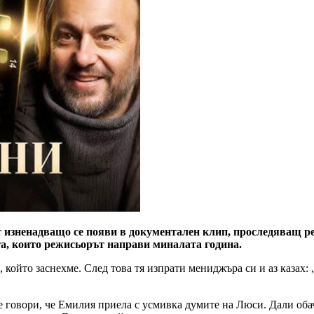
 изненадващо се появи в документален клип, проследяващ ре
а, които режисьорът направи миналата година.
който заснехме. След това тя изпрати мениджъра си и аз казах: 
е говори, че Емилия приела с усмивка думите на Люси. Дали оба