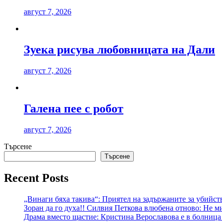
август 7, 2026
Зуека рисува любовницата на Дали
август 7, 2026
Галена пее с робот
август 7, 2026
Търсене
Търсене
Recent Posts
„Винаги бяха такива“: Приятел на задържаните за убийст
Зоран да го духа!! Силвия Петкова влюбена отново: Не ми
Драма вместо щастие: Кристина Верославова е в болница