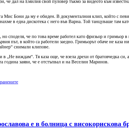
и, че дал на Емилия свой пуловер тъкмо за видеото към известна
га Мис Бони да му е обиден. В документалния клип, който с певи
знахме в една дискотека с него във Варна. Той танцуваше там к
но споделя, че по това време работел като фризьор и гримьор в 
вия път, в който са работели заедно. Гримьорът обаче не каза н
Пайнер“ снимали клипове.
в „Не виждам“. Тя каза още, че взела дрехи от братовчедка си, а 
та година заяви, че е отстъпвал и на Веселин Маринов.
 ранените
ославова е в болница с високорискова б