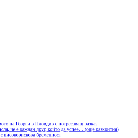
вото на Георги в Пловдив с потресаващ разказ
сля, че е раждан друг, който да успее… (още разкрития)
 с високорискова бременност