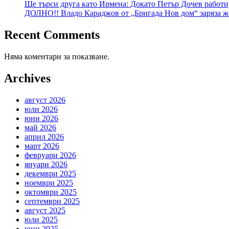
Ще търси друга като Ирмена: Докато Петър Дочев работи
ДОЛНО!! Владо Караджов от „Бригада Нов дом“ заряза же
Recent Comments
Няма коментари за показване.
Archives
август 2026
юли 2026
юни 2026
май 2026
април 2026
март 2026
февруари 2026
януари 2026
декември 2025
ноември 2025
октомври 2025
септември 2025
август 2025
юли 2025
юни 2025