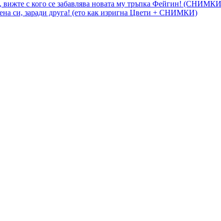
, вижте с кого се забавлява новата му тръпка Фейгин! (СНИМКИ
на си, заради друга! (ето как изригна Цвети + СНИМКИ)