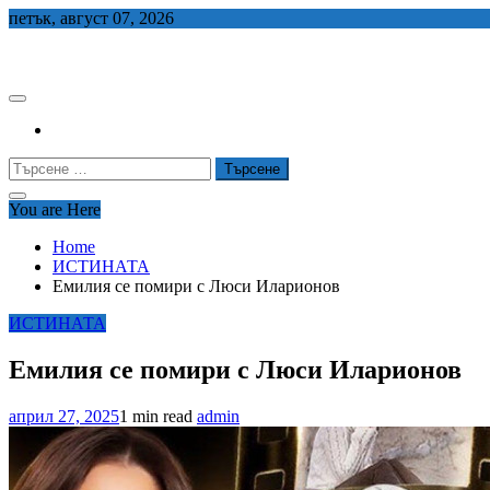
Skip
петък, август 07, 2026
to
СЕДЕМ БГ
content
Търсене
за:
You are Here
Home
ИСТИНАТА
Емилия се помири с Люси Иларионов
ИСТИНАТА
Емилия се помири с Люси Иларионов
април 27, 2025
1 min read
admin