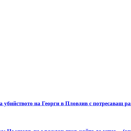
а убийството на Георги в Пловдив с потресаващ ра