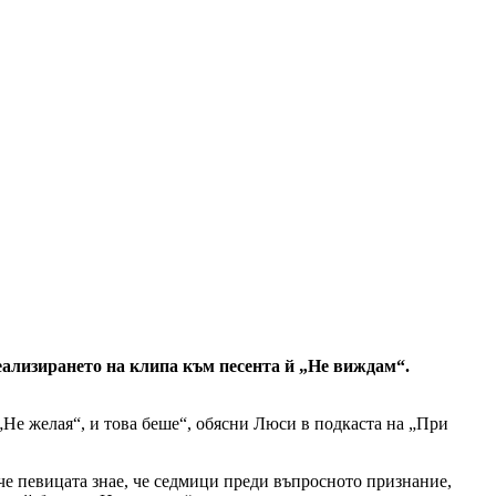
ализирането на клипа към песента й „Не виждам“.
„Не желая“, и това беше“, обясни Люси в подкаста на „При
че певицата знае, че седмици преди въпросното признание,