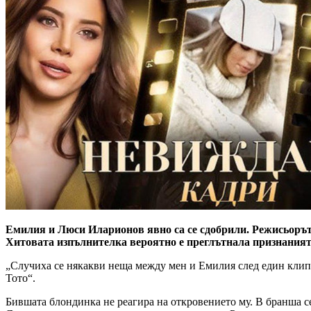
Емилия и Люси Иларионов явно са се сдобрили. Режисьорът
Хитовата изпълнителка вероятно е преглътнала признаният
„Случиха се някакви неща между мен и Емилия след един клип, 
Тото“.
Бившата блондинка не реагира на откровението му. В бранша с