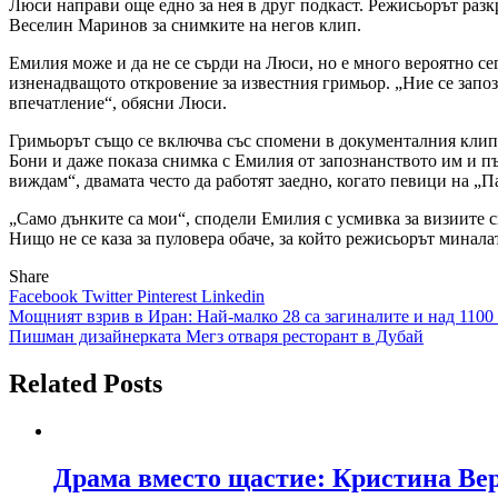
Люси направи още едно за нея в друг подкаст. Режисьорът разкр
Веселин Маринов за снимките на негов клип.
Емилия може и да не се сърди на Люси, но е много вероятно се
изненадващото откровение за известния гримьор. „Ние се запо
впечатление“, обясни Люси.
Гримьорът също се включва със спомени в документалния клип, 
Бони и даже показа снимка с Емилия от запознанството им и пър
виждам“, двамата често да работят заедно, когато певици на „
„Само дънките са мои“, сподели Емилия с усмивка за визиите си 
Нищо не се каза за пуловера обаче, за който режисьорът минала
Share
Facebook
Twitter
Pinterest
Linkedin
Навигация
Мощният взрив в Иран: Най-малко 28 са загиналите и над 1100
Пишман дизайнерката Мегз отваря ресторант в Дубай
Related Posts
Драма вместо щастие: Кристина Вер