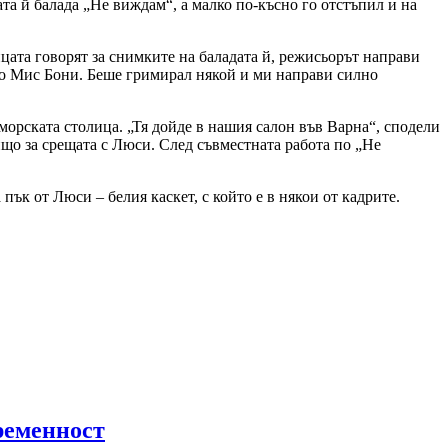
та й балада „Не виждам“, а малко по-късно го отстъпил и на
цата говорят за снимките на баладата й, режисьорът направи
ато Мис Бони. Беше гримирал някой и ми направи силно
морската столица. „Тя дойде в нашия салон във Варна“, сподели
ищо за срещата с Люси. След съвместната работа по „Не
пък от Люси – белия каскет, с който е в някои от кадрите.
ременност