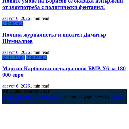
Новите умове на Борисов се оказаха изпържени
от злоупотреба с политически фентанил!
август 6, 2026
1 min read
ИЗБРАНО
Почина журналистът и писател Димитър
Шумналиев
август 6, 2026
1 min read
БУЛЕВАРД
ИЗБРАНО
Мартин Карбовски подкара ново БМВ Х6 за 180
000 евро
август 6, 2026
1 min read
All Rights Reserved 2021.
Proudly powered by WordPress
|
Theme: Engage News by
Candid
Themes
.