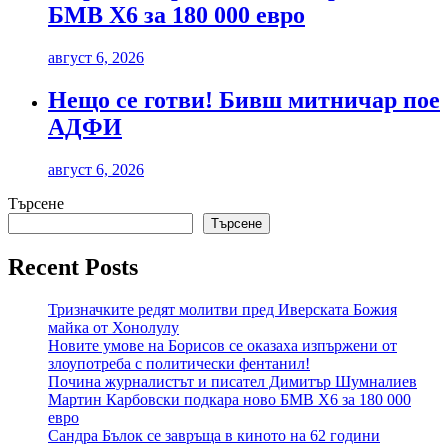
БМВ Х6 за 180 000 евро
август 6, 2026
Нещо се готви! Бивш митничар пое
АДФИ
август 6, 2026
Търсене
Търсене
Recent Posts
Тризначките редят молитви пред Иверската Божия
майка от Хонолулу
Новите умове на Борисов се оказаха изпържени от
злоупотреба с политически фентанил!
Почина журналистът и писател Димитър Шумналиев
Мартин Карбовски подкара ново БМВ Х6 за 180 000
евро
Сандра Бълок се завръща в киното на 62 години