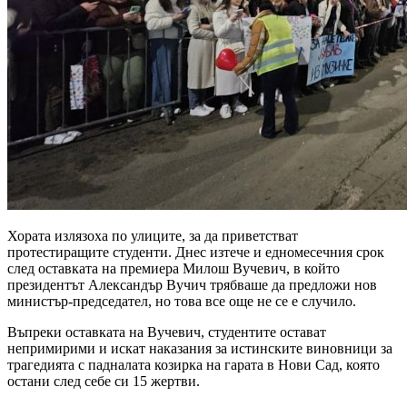
Хората излязоха по улиците, за да приветстват
протестиращите студенти. Днес изтече и едномесечния срок
след оставката на премиера Милош Вучевич, в който
президентът Александър Вучич трябваше да предложи нов
министър-председател, но това все още не се е случило.
Въпреки оставката на Вучевич, студентите остават
непримирими и искат наказания за истинските виновници за
трагедията с падналата козирка на гарата в Нови Сад, която
остани след себе си 15 жертви.