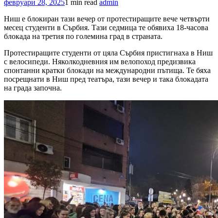
февруари 28, 2025
1 min read
admin
Ниш е блокиран тази вечер от протестиращите вече четвърти
месец студенти в Сърбия. Тази седмица те обявиха 18-часова
блокада на третия по големина град в страната.
Протестиращите студенти от цяла Сърбия пристигнаха в Ниш
с велосипеди. Няколкодневния им велопоход предизвика
спонтанни кратки блокади на международни пътища. Те бяха
посрещнати в Ниш пред театъра, тази вечер и така блокадата
на града започна.