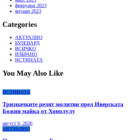
февруари 2023
януари 2023
Categories
АКТУАЛНО
БУЛЕВАРД
ВСИЧКО
ИЗБРАНО
ИСТИНАТА
You May Also Like
ИСТИНАТА
Тризначките редят молитви пред Иверската
Божия майка от Хонолулу
август 6, 2026
АКТУАЛНО