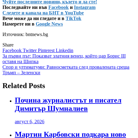
Чуйте последните новини, където и да сте!
Последвайте ни във
Facebook
и
Instagram
Следете и канала на БНТ в YouTube
Вече може да ни гледате и в
TikTok
Намерете ни в
Google News
Източник: bntnews.bg
Share
Facebook
Twitter
Pinterest
Linkedin
Навигация
За първи път: Показват златния венец, който цар Борис III
оставя на Шипка
Спор и ултиматуми: Равносметката след провалената среща
Тръмп – Зеленски
Related Posts
Почина журналистът и писател
Димитър Шумналиев
август 6, 2026
Мартин Карбовски подкара ново