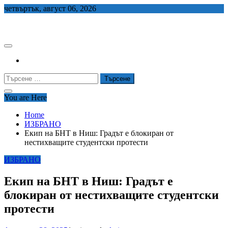
Skip
четвъртък, август 06, 2026
to
СЕДЕМ БГ
content
Търсене
за:
You are Here
Home
ИЗБРАНО
Екип на БНТ в Ниш: Градът е блокиран от
нестихващите студентски протести
ИЗБРАНО
Екип на БНТ в Ниш: Градът е
блокиран от нестихващите студентски
протести