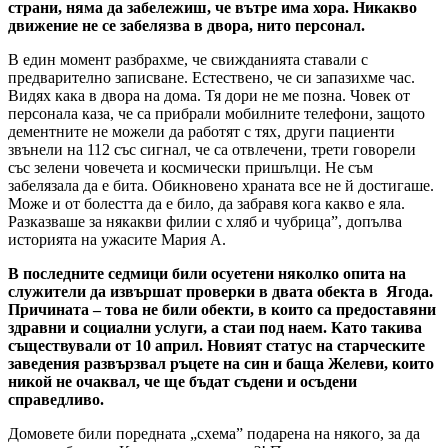
страни, няма да забележиш, че вътре има хора. Никакво
движение не се забелязва в двора, нито персонал.
В един момент разбрахме, че свижданията ставали с
предварително записване. Естествено, че си запазихме час.
Видях кака в двора на дома. Тя дори не ме позна. Човек от
персонала каза, че са прибрали мобилните телефони, защото
дементните не можели да работят с тях, други пациенти
звънели на 112 със сигнал, че са отвлечени, трети говорели
със зелени човечета и космически пришълци. Не съм
забелязала да е бита. Обикновено храната все не й достигаше.
Може и от болестта да е било, да забравя кога какво е яла.
Разказваше за някакви филии с хляб и чубрица”, допълва
историята на ужасите Мария А.
В последните седмици били осуетени няколко опита на
служители да извършат проверки в двата обекта в Ягода.
Причината – това не били обекти, в които са предоставяни
здравни и социални услуги, а стаи под наем. Като такива
съществували от 10 април. Новият статус на старческите
заведения развързвал ръцете на син и баща Желеви, които
никой не очаквал, че ще бъдат съдени и осъдени
справедливо.
Домовете били поредната „схема” подарена на някого, за да