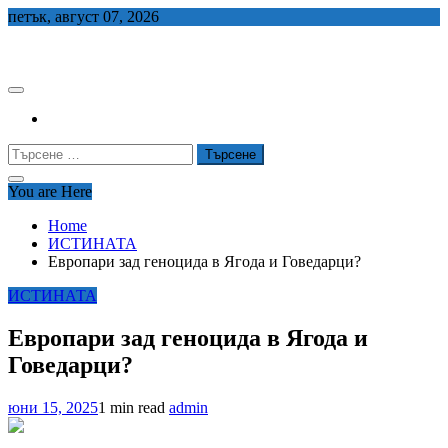
Skip
петък, август 07, 2026
to
СЕДЕМ БГ
content
Търсене
за:
You are Here
Home
ИСТИНАТА
Европари зад геноцида в Ягода и Говедарци?
ИСТИНАТА
Европари зад геноцида в Ягода и
Говедарци?
юни 15, 2025
1 min read
admin