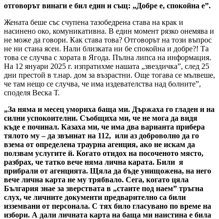
отговорът винаги е бил един и същ: „Добре е, спокойна е”.
Жената беше със счупена тазобедрена става на крак и
насинено око, комуникативна. В един момент рязко онемява и
не може да говори. Как става това? Отговорът на този въпрос
не ни стана ясен. Нали близката ни бе спокойна и добре?! Та
това се случва с хората в Ягода. Пълна липса на информация.
На 12 януари 2025 г. изпратихме нашата „звездичка”, след 25
дни престой в т.нар. дом за възрастни. Още тогава се мълвеше,
че там нещо се случва, че има издевателства над болните”,
споделя Веска Т.
„За няма и месец умориха баща ми. Държаха го гладен и на
силни успокоителни. Съобщиха ми, че не мога да видя
къде е починал. Казаха ми, че има два варианта прибера
тялото му – да звъннат на 112, или аз доброволно да го
взема от определена траурна агенция, ако не искам да
ползвам услугите й. Когато отидох на посоченото място,
разбрах, че татко вече няма лична карата. Били я
прибрали от агенцията. Щяла да бъде унищожена, на него
вече лична карта не му трябвало. Сега, когато цяла
България знае за зверствата в „стаите под наем” тръгна
слух, че личните документи предварително са били
изземвани от персонала. С тях било гласувано по време на
избори. А дали личната карта на баща ми наистина е била