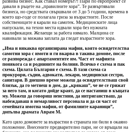
развива бизнес. Как ставал номерът?! Пари по европроект се
давали в ръцете на „правилните хора”. Те развъртявали
бизнеса, но средствата свършвали от 3 до 5 години, времена в
които що-годе се полагала гриза за възрастните. После
собствениците я карали на самотек. Медицинските лица
напускали, на техни места идвали хора без нужната
квалификация. Желаещи за работа нямало. Малцина се
навивали за мижава заплата да гледат възрастните хора.
„Има и някаква организирана мафия, която освидетелства
самотни хора с имоти и ги вкарва в такива домове, после
се разпорежда с апартаментите им. Част от мафията
понякога са и роднините на болния. Всичко е схема и пак
схема. Цялата България е схема. В тази схема са
прокурори, съдии, адвокати, лекари, медицински сестри,
санитари. В днешно време можеш да освидетелстваш свой
близък, да го метнеш в дом, да „крякаш”, че не се грижат
за него там, и когато дойде краят, да се настаниш в къщата
му. Можеш да говориш неистини, да интриганстваш, да
набеждаваш в немарливост персонала и да си част от
семейната имотна мафия, от фамилните караници”,
допълва драмата Аврам М.
Като цяло домовете за възрастни в страната ни били в окаяно
положение. Внесените предварително пари, не се връщали на