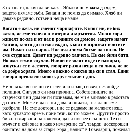
За храната, какво да ви кажа. Ябълки не можем да ядем,
защото нямаме зъби. Банани не помня да е имало. Хляб ни
даваха редовно, готвени неща имаше.
Когато е жега, ни сменят чаршафите. Къпят ни, не бих
казал, че сме тънели в мизерия и мръсотия. Много хора
живеят по-зле и от нас в родните си домове, защото нямат
близки, които да ги наглеждат, къпят и изрязват ноктите
им. Нямат си и парно. Ние цяла зима бяхме на топло. Не
сме студвали. Дават ни редовно хапчета. Не сме били бити.
Но има тежки случаи. Някои не знаят къде се намират,
изпускат се в леглото, говорят разни неща и си личи, че не
са добре хората. Много е важно с какъв ще си в стая. Един
говори прекалено много, друг мълчи с дни.
Не зная какво точно се е случило и защо изведнъж дойде
полиция. Сигурно си има причина. Собствениците на
старческия ни дом не ги познавам, не ми е влизало в работата
да питам. Може и да са ни давали опиати, пък да не сме
разбрали. Не сме доктори, ние се радваме на малките неща
като хубавото време, поне тези, които можем. Другите просто
биват изкарвани на колички, да ги погрее слънцето. Те си
мълчат и кой знае в какво измерение са”, твърди доскорошен
обитател на дома за стари хора „Валис” в Говедарци, пожелал