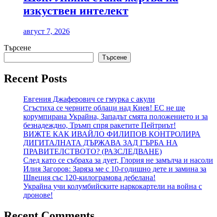
изкуствен интелект
август 7, 2026
Търсене
Търсене
Recent Posts
Евгения Джаферович се гмурка с акули
Сгъстиха се черните облаци над Киев! ЕС не ще
корумпирана Украйна, Западът смята положението и за
безнадеждно, Тръмп спря ракетите Пейтриът!
ВИЖТЕ КАК ИВАЙЛО ФИЛИПОВ КОНТРОЛИРА
ДИГИТАЛНАТА ДЪРЖАВА ЗАД ГЪРБА НА
ПРАВИТЕЛСТВОТО? (РАЗСЛЕДВАНЕ)
След като се събраха за дует, Глория не замълча и насоли
Илия Загоров: Заряза ме с 10-годишно дете и замина за
Швеция със 120-килограмова дебелана!
Украйна учи колумбийските наркокартели на война с
дронове!
Recent Comments