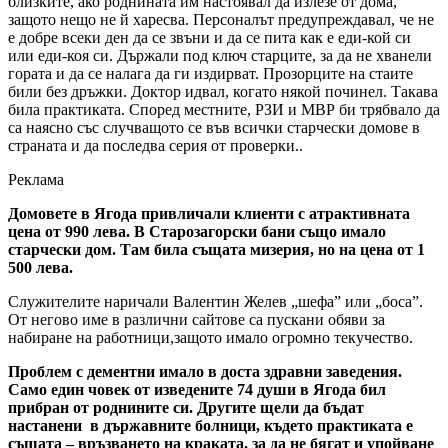
близките, ако роднината им настоявал да излезе от дома,
защото нещо не й харесва. Персоналът предупреждавал, че не
е добре всеки ден да се звъни и да се пита как е еди-кой си
или еди-коя си. Държали под ключ старците, за да не хванели
гората и да се налага да ги издирват. Прозорците на стаите
били без дръжки. Доктор идвал, когато някой починел. Такава
била практиката. Според местните, РЗИ и МВР би трябвало да
са наясно със случващото се във всички старчески домове в
страната и да последва серия от проверки..
Реклама
Домовете в Ягода привличали клиенти с атрактивната
цена от 990 лева. В Старозагорски бани също имало
старчески дом. Там била същата мизерия, но на цена от 1
500 лева.
Служителите наричали Валентин Желев „шефа” или „боса”.
От негово име в различни сайтове са пускани обяви за
набиране на работници,защото имало огромно текучество.
Проблем с дементни имало в доста здравни заведения.
Само един човек от изведените 74 души в Ягода бил
прибран от роднините си. Другите щели да бъдат
настанени в държавните болници, където практиката е
същата – връзването на краката, за да не бягат и упойване