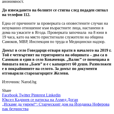
анонимност.
До извеждането на болните се стигна след подаден сигнал
на телефон 112.
Една от причините за проверката са оповестените случаи на
нехуманно отношение към възрастните лица, настанени в
дома на ужасите в Ягода. Проверката започнала на 8 юни в
19 часа, като на място пристигнали служители на община
Самоков, МВР, Инспекция по труда и Медицински надзор.
Домът в село Говедарци отваря врати в началото на 2019 г.
Той е четвъртият на територията на общината – два са в
Самоков и един в село Ковачевци. „Валис” се помещава в
бившата вила „Баев” и е с капацитет 60 души. Разположен
е в покрайнините на селото. За домът по документи
отговаряли старозагорците Желеви.
Източник: Narod.bg
Share
Facebook
Twitter
Pinterest
Linkedin
Навигация
Юксел Кадриев се натиска на Ахмед Доган
„Искаме да умрем!“: Старческият дом на Йорданка Неферова
пак безчинства