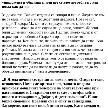
унищожена в общината, или ще се злоупотребява с нея,
няма как да зная.
За домовете „Валис” отдавна се говори и пише. Жертвите там
не са една или две, нито десет или двадесет. Повече са”,
твърди Теодора М., която се страхува, че ако много се
разговори, може да й се случи нещо лошо, защото Желеви
били „сламени” съсобственици. Над тях имало чадър и от
първенците в община Стара Загора, и от политици в
парламента. Кои били те, не било нейна работа да казва. Ако
имало прокуратура в държавата, тя щяла да си свърши
работата. Младата жена не се чувства виновна, че е оставила
родственика си в дома. С мъжа си обитавали двустаен
апартамент. Имали две деца, които се плашели от вида на
болния си дядо. Човекът имал нужда от постоянен контрол, но
никой не можел да си позволи да напусне работа, за да му
обръща внимание 24 часа в денонощието.
„В Ягода почина сестра ми за няма и месец. Отвратително
отношение. Нямахме връзка с нея, защото от дома
прибират мобилните телефони на обитателите още при
настаняването. Свързвали сме се само с шефа, който
винаги отговаряше: „Добре е, бъдете спокойни”. И ние
бяхме спокойни. Правили сме и опит за свиждания.
Затворено, или поне никой не ни отваря. Като гледаш от