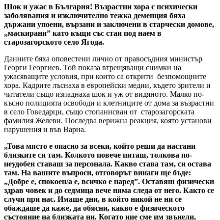
Шок и ужас в България! Възрастни хора с психически
заболявания и изключително тежка деменция бяха
държани упоени, вързани и заключени в старчески домове,
„маскирани” като къщи със стаи под наем в
старозагорското село Ягода.
Данните бяха оповестени лично от правосъдния министър
Георги Георгиев. Той показа втрещяващи снимки на
ужасяващите условия, при които са открити безпомощните
хора. Кадрите лъснаха в европейски медии, където зрители и
читатели също изпаднаха шок и уж от видяното. Малко по-
късно полицията освободи и клетниците от дома за възрастни
в село Говедарци, също стопанисван от старозагорската
фамилия Желеви. Последва верижна реакция, която установи
нарушения и във Варна.
„Това място е опасно за всеки, който реши да настани
близките си там. Колкото повече питаш, толкова по-
неудобен ставаш за персонала. Какво става там, си остава
там. На вашите въпроси, отговорът винаги ще бъде:
„Добре е, спокоен/а е, всичко е наред”. Оставяш физически
здрав човек и до седмица вече няма следа от него. Както се
случи при нас. Имаше дни, в който никой не ни се
обаждаше да каже, да обясни, какво е физическото
състояние на близката ни. Когато ние сме им звънели,