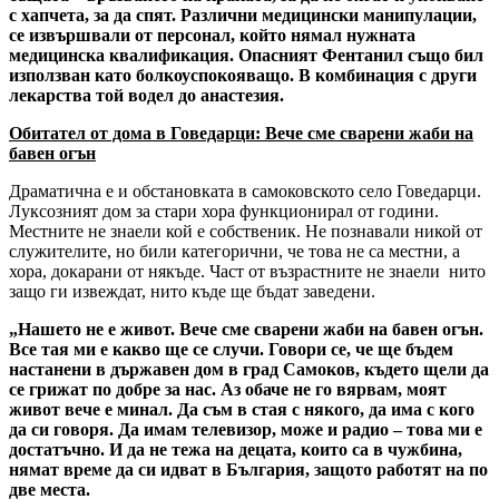
с хапчета, за да спят. Различни медицински манипулации,
се извършвали от персонал, който нямал нужната
медицинска квалификация. Опасният Фентанил също бил
използван като болкоуспокояващо. В комбинация с други
лекарства той водел до анастезия.
Обитател от дома в Говедарци: Вече сме сварени жаби на
бавен огън
Драматична е и обстановката в самоковското село Говедарци.
Луксозният дом за стари хора функционирал от години.
Местните не знаели кой е собственик. Не познавали никой от
служителите, но били категорични, че това не са местни, а
хора, докарани от някъде. Част от възрастните не знаели нито
защо ги извеждат, нито къде ще бъдат заведени.
„Нашето не е живот. Вече сме сварени жаби на бавен огън.
Все тая ми е какво ще се случи. Говори се, че ще бъдем
настанени в държавен дом в град Самоков, където щели да
се грижат по добре за нас. Аз обаче не го вярвам, моят
живот вече е минал. Да съм в стая с някого, да има с кого
да си говоря. Да имам телевизор, може и радио – това ми е
достатъчно. И да не тежа на децата, които са в чужбина,
нямат време да си идват в България, защото работят на по
две места.