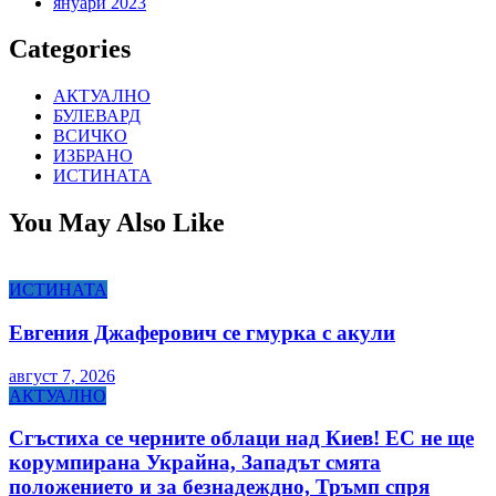
януари 2023
Categories
АКТУАЛНО
БУЛЕВАРД
ВСИЧКО
ИЗБРАНО
ИСТИНАТА
You May Also Like
ИСТИНАТА
Евгения Джаферович се гмурка с акули
август 7, 2026
АКТУАЛНО
Сгъстиха се черните облаци над Киев! ЕС не ще
корумпирана Украйна, Западът смята
положението и за безнадеждно, Тръмп спря