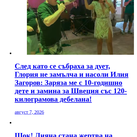
След като се събраха за дует,
Глория не замълча и насоли Илия
Загоров: Заряза ме с 10-годишно
дете и замина за Швеция със 120-
килограмова дебелана!
август 7, 2026
Шок! Лияна стана жертва на