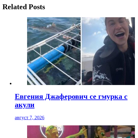
Related Posts
Евгения Джаферович се гмурка с
акули
август 7, 2026