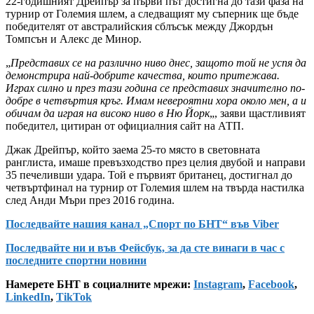
22-годишният Дрейпър за първи път достигна до тази фаза на
турнир от Големия шлем, а следващият му съперник ще бъде
победителят от австралийския сблъсък между Джордън
Томпсън и Алекс де Минор.
„
Представих се на различно ниво днес, защото той не успя да
демонстрира най-добрите качества, които притежава.
Играх силно и през тази година се представих значително по-
добре в четвъртия кръг. Имам невероятни хора около мен, а и
обичам да играя на високо ниво в Ню Йорк
„, заяви щастливият
победител, цитиран от официалния сайт на АТП.
Джак Дрейпър, който заема 25-то място в световната
ранглиста, имаше превъзходство през целия двубой и направи
35 печеливши удара. Той е първият британец, достигнал до
четвъртфинал на турнир от Големия шлем на твърда настилка
след Анди Мъри през 2016 година.
Последвайте нашия канал „Спорт по БНТ“ във Viber
Последвайте ни и във Фейсбук, за да сте винаги в час с
последните спортни новини
Намерете БНТ в социалните мрежи:
Instagram
,
Facebook
,
LinkedIn
,
TikTok