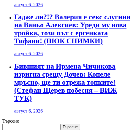
август 6, 2026
Гадже ли?!? Валерия е секс слугиня
на Ваньо Алексиев: Уреди му нова
тройка, този път с ергенката
Тифани! (ШОК СНИМКИ)
август 6, 2026
Бившият на Ирмена Чичикова
изригна срещу Дочев: Копеле
мръсно, ще ти отрежа топките!
(Стефан Щерев побесня – ВИЖ
ТУК)
август 6, 2026
Търсене
Търсене