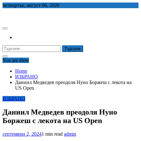
Skip
четвъртък, август 06, 2026
to
СЕДЕМ БГ
content
Търсене
за:
You are Here
Home
ИЗБРАНО
Даниил Медведев преодоля Нуно Боржеш с лекота на
US Open
ИЗБРАНО
Даниил Медведев преодоля Нуно
Боржеш с лекота на US Open
септември 2, 2024
1 min read
admin