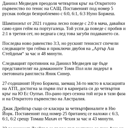
Даниил Медведев преодоля четвъртия кръг на Откритото
първенство по тенис на САЩ. Поставеният под номер 5
руснак победи безпроблемно с 6:0, 6:1, 6:3 Нуно Боржеш.
Шампионът от 2021 година лесно поведе с 2:0 в мача, давайки
само един гейм на португалеца. Той успя да поведе с пробив и
2:1 в третия сет, но веднага след това загуби подаването си.
Последва ново равенство 3:3, но руският тенисист спечели
следващите три гейма и приключи двубоя на „Артър Аш
Стейдиъм“ за час и 48 минути.
Следващият противник на Даниил Медведев ще бъде
представителят на домакините Томи Пол или лидерът в
световната ранглиста Яник Синер.
27-годишният Нуно Боржеш, заемащ 34-то място в класацията
на АТП, достигна за първи път в кариерата си до четвъртия
кръг на Ю Ес Оупън. По-рано през сезона той игра в тази фаза
и на Откритото първенство на Австралия.
Джак Дрейпър също се класира за четвъртфиналите в Ню
Йорк. Поставеният под номер 25 британец се наложи с 6:3,
6:1, 6:2 срещу Томаш Махач от Чехия за час и 43 минути.