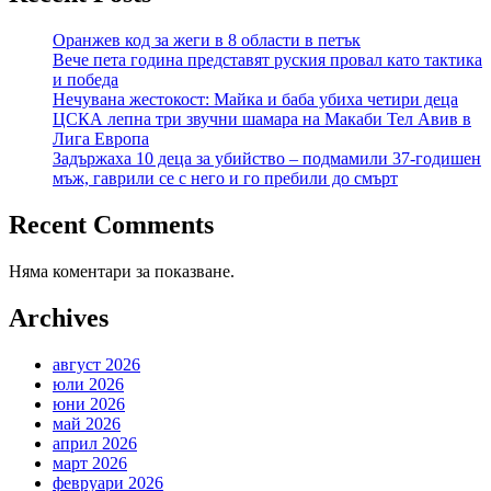
Оранжев код за жеги в 8 области в петък
Вече пета година представят руския провал като тактика
и победа
Нечувана жестокост: Майка и баба убиха четири деца
ЦСКА лепна три звучни шамара на Макаби Тел Авив в
Лига Европа
Задържаха 10 деца за убийство – подмамили 37-годишен
мъж, гаврили се с него и го пребили до смърт
Recent Comments
Няма коментари за показване.
Archives
август 2026
юли 2026
юни 2026
май 2026
април 2026
март 2026
февруари 2026