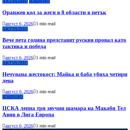
АКТУАЛНО
ИЗБРАНО
Оранжев код за жеги в 8 области в петък
август 6, 2026
1 min read
АКТУАЛНО
Вече пета година представят руския провал като
тактика и победа
август 6, 2026
1 min read
АКТУАЛНО
Нечувана жестокост: Майка и баба убиха четири
деца
август 6, 2026
1 min read
ИЗБРАНО
ЦСКА лепна три звучни шамара на Макаби Тел
Авив в Лига Европа
август 6, 2026
1 min read