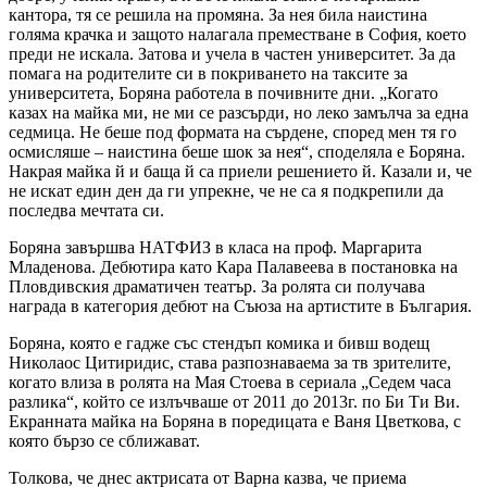
кантора, тя се решила на промяна. За нея била наистина
голяма крачка и защото налагала преместване в София, което
преди не искала. Затова и учела в частен университет. За да
помага на родителите си в покриването на таксите за
университета, Боряна работела в почивните дни. „Когато
казах на майка ми, не ми се разсърди, но леко замълча за една
седмица. Не беше под формата на сърдене, според мен тя го
осмисляше – наистина беше шок за нея“, споделяла е Боряна.
Накрая майка й и баща й са приели решението й. Казали и, че
не искат един ден да ги упрекне, че не са я подкрепили да
последва мечтата си.
Боряна завършва НАТФИЗ в класа на проф. Маргарита
Младенова. Дебютира като Кара Палавеева в постановка на
Пловдивския драматичен театър. За ролята си получава
награда в категория дебют на Съюза на артистите в България.
Боряна, която е гадже със стендъп комика и бивш водещ
Николаос Цитиридис, става разпознаваема за тв зрителите,
когато влиза в ролята на Мая Стоева в сериала „Седем часа
разлика“, който се излъчваше от 2011 до 2013г. по Би Ти Ви.
Екранната майка на Боряна в поредицата е Ваня Цветкова, с
която бързо се сближават.
Толкова, че днес актрисата от Варна казва, че приема