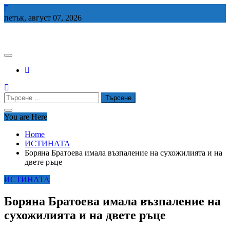
Skip
to
петък, август 07, 2026
content
СЕДЕМ БГ
Търсене
за:
You are Here
Home
ИСТИНАТА
Боряна Братоева имала възпаление на сухожилията и на
двете ръце
ИСТИНАТА
Боряна Братоева имала възпаление на
сухожилията и на двете ръце