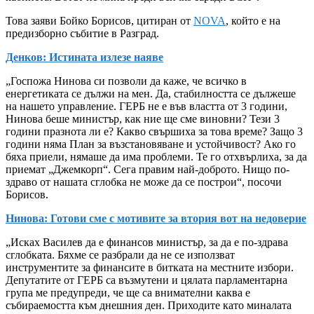
Това заяви Бойко Борисов, цитиран от
NOVA
, който е на
предизборно събитие в Разград.
Денков: Истината излезе наяве
„Госпожа Нинова си позволи да каже, че всичко в
енергетиката се дължи на мен. Да, стабилността се дължеше
на нашето управление. ГЕРБ не е във властта от 3 години,
Нинова беше министър, как ние ще сме виновни? Тези 3
години празнота ли е? Какво свършиха за това време? Защо 3
години няма План за възстановяване и устойчивост? Ако го
бяха приели, нямаше да има проблеми. Те го отхвърлиха, за да
приемат „Джемкорп“. Сега правим най-доброто. Нищо по-
здраво от нашата сглобка не може да се построи“, посочи
Борисов.
Нинова: Готови сме с мотивите за втория вот на недоверие
„Исках Василев да е финансов министър, за да е по-здрава
сглобката. Бяхме се разбрали да не се използват
инструментите за финансите в битката на местните избори.
Депутатите от ГЕРБ са възмутени и цялата парламентарна
група ме предупреди, че ще са внимателни каква е
събираемостта към днешния ден. Приходите като миналата