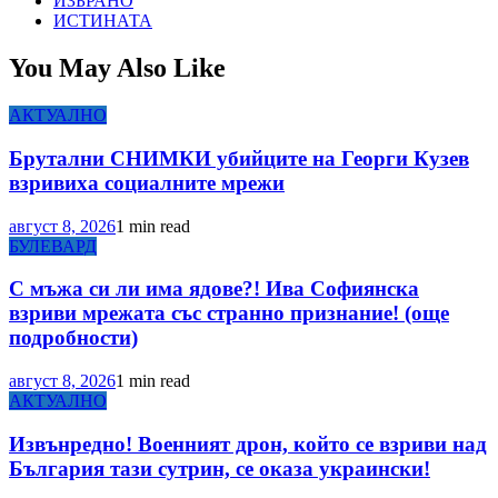
ИЗБРАНО
ИСТИНАТА
You May Also Like
АКТУАЛНО
Брутални СНИМКИ убийците на Георги Кузев
взривиха социалните мрежи
август 8, 2026
1 min read
БУЛЕВАРД
С мъжа си ли има ядове?! Ива Софиянска
взриви мрежата със странно признание! (още
подробности)
август 8, 2026
1 min read
АКТУАЛНО
Извънредно! Военният дрон, който се взриви над
България тази сутрин, се оказа украински!