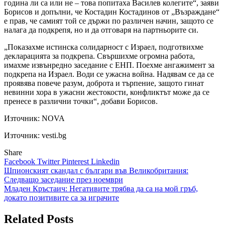
година ли са или не – това попитаха Василев колегите“, заяви
Борисов и допълни, че Костадин Костадинов от „Възраждане“
е прав, че самият той се държи по различен начин, защото се
налага да подкрепя, но и да отговаря на партньорите си.
„Показахме истинска солидарност с Израел, подготвихме
декларацията за подкрепа. Свършихме огромна работа,
имахме извънредно заседание с ЕНП. Поехме ангажимент за
подкрепа на Израел. Води се ужасна война. Надявам се да се
проявява повече разум, доброта и търпение, защото гинат
невинни хора в ужасни жестокости, конфликтът може да се
пренесе в различни точки“, добави Борисов.
Източник:
NOVA
Източник: vesti.bg
Share
Facebook
Twitter
Pinterest
Linkedin
Навигация
Шпионският скандал с българи във Великобритания:
Следващо заседание през ноември
Младен Кръстаич: Негативите трябва да са на мой гръб,
докато позитивите са за играчите
Related Posts