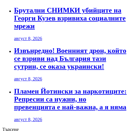
Брутални СНИМКИ убийците на
Георги Кузев взривиха социалните
мрежи
август 8, 2026
Извънредно! Военният дрон, който
се взриви над България тази
сутрин, се оказа украински!
август 8, 2026
Пламен Йотински за наркотиците:
Репресии са нужни, но
превенцията е най-важна, а я няма
август 8, 2026
Търсене