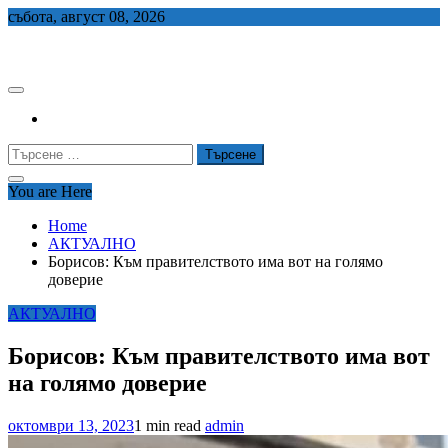
Skip
събота, август 08, 2026
to
СЕДЕМ БГ
content
Търсене
за:
You are Here
Home
АКТУАЛНО
Борисов: Към правителството има вот на голямо
доверие
АКТУАЛНО
Борисов: Към правителството има вот
на голямо доверие
октомври 13, 2023
1 min read
admin