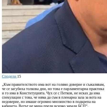
Сподели
15
„Към правителството има вот на голямо доверие и съжалявам,
че се загубиха толкова дни, но това е парламентарна практика
и го има в Конституцията. Чух се с Петков, не исках да има
спекулации с това, че няма да съм в пленарна зала за вота на
недоверие, но имаше огромно мнозинство в подкрепа на
кабинета. Вотът не мина преди всичко заради БСП“.