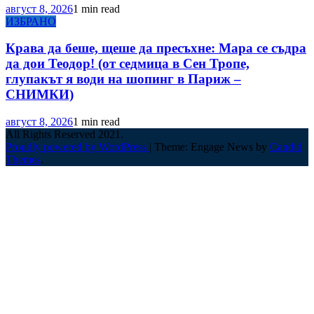
август 8, 2026
1 min read
ИЗБРАНО
Крава да беше, щеше да пресъхне: Мара се съдра
да дои Теодор! (от седмица в Сен Тропе,
глупакът я води на шопинг в Париж –
СНИМКИ)
август 8, 2026
1 min read
All Rights Reserved 2021.
Proudly powered by WordPress
|
Theme: Engage News by
Candid
Themes
.