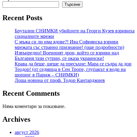
Търсене
Recent Posts
Брутални СНИМКИ убийците на Георги Кузев взривиха
социалните мрежи
С мъжа си ли има ядове?! Ива Софиянска взриви
мрежата със странно признание! (още подробности)
Извънредно! Военният дрон, който се взриви над
България тази сутрин, се оказа украински!
Крава да беше, щеше да пресъхне: Мара се съдра да дои
Теодор! (от седмица в Сен Тропе, глупакът я води на
шопинг в Париж – СНИМКИ)
Лоша новина от проф. Тодор Кантарджиев
Recent Comments
Няма коментари за показване.
Archives
август 2026