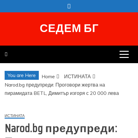
Skip
to
content
СЕДЕМ БГ
You are Here
Home
ИСТИНАТА
Narod.bg предупреди: Проговори жертва на
пирамидата BETL, Димитър изгоря с 20 000 лева
ИСТИНАТА
Narod.bg предупреди: