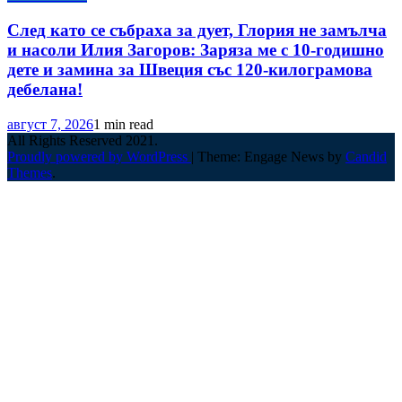
След като се събраха за дует, Глория не замълча
и насоли Илия Загоров: Заряза ме с 10-годишно
дете и замина за Швеция със 120-килограмова
дебелана!
август 7, 2026
1 min read
All Rights Reserved 2021.
Proudly powered by WordPress
|
Theme: Engage News by
Candid
Themes
.