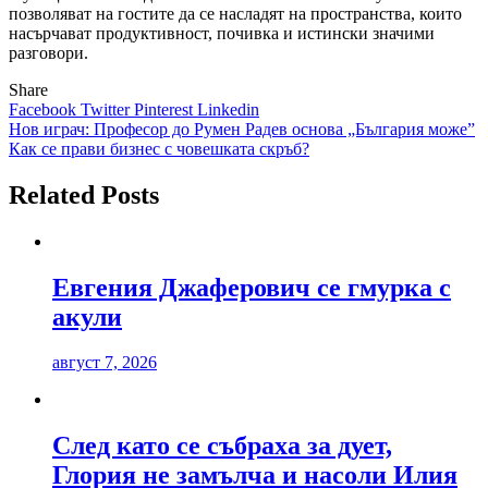
позволяват на гостите да се насладят на пространства, които
насърчават продуктивност, почивка и истински значими
разговори.
Share
Facebook
Twitter
Pinterest
Linkedin
Навигация
Нов играч: Професор до Румен Радев основа „България може”
Как се прави бизнес с човешката скръб?
Related Posts
Евгения Джаферович се гмурка с
акули
август 7, 2026
След като се събраха за дует,
Глория не замълча и насоли Илия