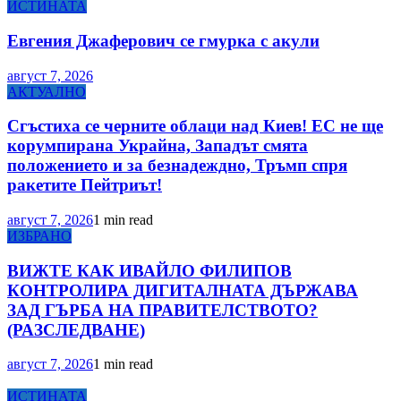
ИСТИНАТА
Евгения Джаферович се гмурка с акули
август 7, 2026
АКТУАЛНО
Сгъстиха се черните облаци над Киев! ЕС не ще
корумпирана Украйна, Западът смята
положението и за безнадеждно, Тръмп спря
ракетите Пейтриът!
август 7, 2026
1 min read
ИЗБРАНО
ВИЖТЕ КАК ИВАЙЛО ФИЛИПОВ
КОНТРОЛИРА ДИГИТАЛНАТА ДЪРЖАВА
ЗАД ГЪРБА НА ПРАВИТЕЛСТВОТО?
(РАЗСЛЕДВАНЕ)
август 7, 2026
1 min read
ИСТИНАТА