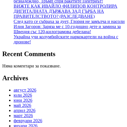
безнадеждно, Тръмп спря ракетите Пейтриът!
ВИЖТЕ КАК ИВАЙЛО ФИЛИПОВ КОНТРОЛИРА
ДИГИТАЛНАТА ДЪРЖАВА ЗАД ГЪРБА НА
ПРАВИТЕЛСТВОТО? (РАЗСЛЕДВАНЕ)
След като се събраха за дует, Глория не замълча и насоли
Илия Загоров: Заряза ме с 10-годишно дете и замина за
Швеция със 120-килограмова дебелана!
Украйна учи колумбийските наркокартели на война с
дронове!
Recent Comments
Няма коментари за показване.
Archives
август 2026
юли 2026
юни 2026
май 2026
април 2026
март 2026
февруари 2026
януари 2026