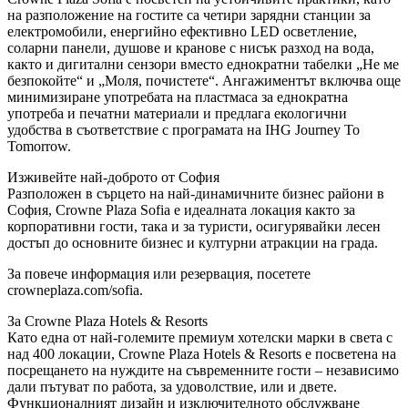
на разположение на гостите са четири зарядни станции за
електромобили, енергийно ефективно LED осветление,
соларни панели, душове и кранове с нисък разход на вода,
както и дигитални сензори вместо еднократни табелки „Не ме
безпокойте“ и „Моля, почистете“. Ангажиментът включва още
минимизиране употребата на пластмаса за еднократна
употреба и печатни материали и предлага екологични
удобства в съответствие с програмата на IHG Journey To
Tomorrow.
Изживейте най-доброто от София
Разположен в сърцето на най-динамичните бизнес райони в
София, Crowne Plaza Sofia е идеалната локация както за
корпоративни гости, така и за туристи, осигурявайки лесен
достъп до основните бизнес и културни атракции на града.
За повече информация или резервация, посетете
crowneplaza.com/sofia.
За Crowne Plaza Hotels & Resorts
Като една от най-големите премиум хотелски марки в света с
над 400 локации, Crowne Plaza Hotels & Resorts е посветена на
посрещането на нуждите на съвременните гости – независимо
дали пътуват по работа, за удоволствие, или и двете.
Функционалният дизайн и изключителното обслужване