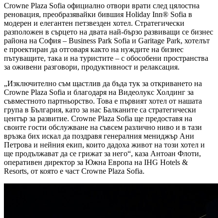
Crowne Plaza Sofia официално отвори врати след цялостна
реновация, преобразявайки бившия Holiday Inn® Sofia в
модерен и елегантен петзвезден хотел. Стратегически
разположен в сърцето на двата най-бързо развиващи се бизнес
района на София – Business Park Sofia и Garitage Park, хотелът
е проектиран да отговаря както на нуждите на бизнес
пътуващите, така и на туристите – с обособени пространства
за оживени разговори, продуктивност и релаксация.
„Изключително съм щастлив да бъда тук за откриването на
Crowne Plaza Sofia и благодаря на Видеолукс Холдинг за
съвместното партньорство. Това е първият хотел от нашата
група в България, като за нас Балканите са стратегически
център за развитие. Crowne Plaza Sofia ще предоставя на
своите гости обслужване на съвсем различно ниво и в тази
връзка бих искал да поздравя генералния мениджър Ани
Петрова и нейния екип, които дадоха живот на този хотел и
ще продължават да се грижат за него“, каза Антоан Флоти,
оперативен директор за Южна Европа на IHG Hotels &
Resorts, от която е част Crowne Plaza Sofia.