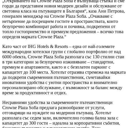
„Откриването на Crowne Plaza Sofia е вълнуваща стъпка и сме
горди да представим новия модерен дизайн и обслужване от
световна класа на пътуващите в България“, каза Ани Петрова,
генерален мениджър на Crowne Plaza Sofia. „Очакваме с
нетърпение да посрещнем гостите в пространствата, които
безупречно комбинират работа и почивка, подкрепени от
топло гостоприемство и премиум предложения – всичко това
определя марката Crowne Plaza.“
Като част от IHG Hotels & Resorts – една от най-големите
международни хотелски групи с глобално портфолио от над
6000 обекта, Crowne Plaza Sofia разполага със 130 стилни стаи
в три категории за безупречно изживяване – стандартни,
премиум и апартаменти, както и с безплатен паркинг с
капацитет до 100 места. Хотелът отразява стремежа на марката
да подкрепя съвременния пътешественик, съчетавайки
иновативни удобства с уютни пространства и внимателно
персонализирано обслужване, с възможност за баланс между
време за продуктивност и отдих.
Несравними удобства за съвременните пътешественици
Crowne Plaza Sofia предлага разнообразие от услуги,
отговарящи на нуждите на модерния пътуващ. Хотелът
разполага със седем зали, включително голяма бална зала с
капацитет до 300 гости – идеална за корпоративни събития,