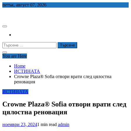
Skip
петък, август 07, 2026
to
СЕДЕМ БГ
content
Търсене
за:
You are Here
Home
ИСТИНАТА
Crowne Plaza® Sofia отвори врати след цялостна
реновация
ИСТИНАТА
Crowne Plaza® Sofia отвори врати след
цялостна реновация
ноември 23, 2024
1 min read
admin