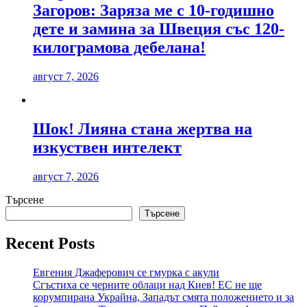
Загоров: Заряза ме с 10-годишно
дете и замина за Швеция със 120-
килограмова дебелана!
август 7, 2026
Шок! Лияна стана жертва на
изкуствен интелект
август 7, 2026
Търсене
Търсене
Recent Posts
Евгения Джаферович се гмурка с акули
Сгъстиха се черните облаци над Киев! ЕС не ще
корумпирана Украйна, Западът смята положението и за