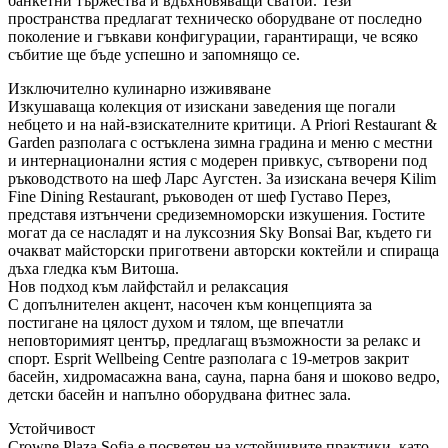
банкетни тържества и вдъхновяващи сватби. Тези
пространства предлагат техническо оборудване от последно
поколение и гъвкави конфигурации, гарантиращи, че всяко
събитие ще бъде успешно и запомнящо се.
Изключително кулинарно изживяване
Изкушаваща колекция от изискани заведения ще погали
небцето и на най-взискателните критици. A Priori Restaurant &
Garden разполага с остъклена зимна градина и меню с местни
и интернационални ястия с модерен привкус, сътворени под
ръководството на шеф Ларс Аугстен. За изискана вечеря Kilim
Fine Dining Restaurant, ръководен от шеф Густаво Перез,
представя изтънчени средиземноморски изкушения. Гостите
могат да се насладят и на луксозния Sky Bonsai Bar, където ги
очакват майсторски приготвени авторски коктейли и спираща
дъха гледка към Витоша.
Нов подход към лайфстайл и релаксация
С допълнителен акцент, насочен към концепцията за
постигане на цялост духом и тялом, ще впечатли
неповторимият център, предлагащ възможности за релакс и
спорт. Esprit Wellbeing Centre разполага с 19-метров закрит
басейн, хидромасажна вана, сауна, парна баня и шоково ведро,
детски басейн и напълно оборудвана фитнес зала.
Устойчивост
Crowne Plaza Sofia е посветен на устойчивите практики, като