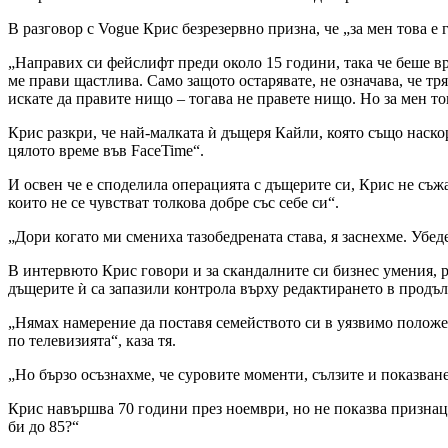
В разговор с Vogue Крис безрезервно призна, че „за мен това е 
„Направих си фейслифт преди около 15 години, така че беше вре
ме прави щастлива. Само защото остарявате, не означава, че тря
искате да правите нищо – тогава не правете нищо. Но за мен тов
Крис разкри, че най-малката ѝ дъщеря Кайли, която също наско
цялото време във FaceTime“.
И освен че е споделила операцията с дъщерите си, Крис не съжал
които не се чувстват толкова добре със себе си“.
„Дори когато ми смениха тазобедрената става, я заснехме. Убед
В интервюто Крис говори и за скандалните си бизнес умения, ра
дъщерите ѝ са запазили контрола върху редактирането в продъл
„Нямах намерение да поставя семейството си в уязвимо положен
по телевизията“, каза тя.
„Но бързо осъзнахме, че суровите моменти, сълзите и показван
Крис навършва 70 години през ноември, но не показва признаци
би до 85?“