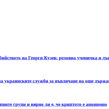
убийството на Георги Кузев: редовна ученичка и д
на украинските служби за въвличане на още държа
ните групи и вярно ли е, че криптото е анонимно