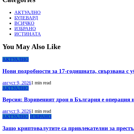
АКТУАЛНО
БУЛЕВАРД
ВСИЧКО
ИЗБРАНО
ИСТИНАТА
You May Also Like
АКТУАЛНО
Нови подробности за 17-годишната, свързвана с 
август 9, 2026
1 min read
АКТУАЛНО
Версия: Взривеният дрон в България е операция 
август 9, 2026
1 min read
АКТУАЛНО
ИЗБРАНО
Защо криптовалутите са привлекателни за престъп