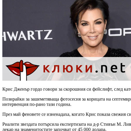
Крис Дженър гордо говори за скорошния си фейслифт, след кат
Позирайки за зашеметяваща фотосесия за корицата на септемвр
интервенция по-рано тази година.
През май феновете се изненадаха, когато Крис показа свежия 
Риалити звездата потърсила експертизата на д-р Стивън М. Лив
лекар на знаменитостите започват от 45 000 долара.