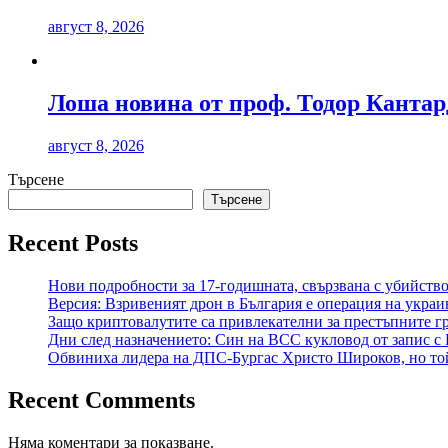
август 8, 2026
Лоша новина от проф. Тодор Канта
август 8, 2026
Търсене
Търсене
Recent Posts
Нови подробности за 17-годишната, свързвана с убийство
Версия: Взривеният дрон в България е операция на украи
Защо криптовалутите са привлекателни за престъпните гр
Дни след назначението: Син на ВСС кукловод от запис с
Обвиниха лидера на ДПС-Бургас Христо Широков, но той
Recent Comments
Няма коментари за показване.