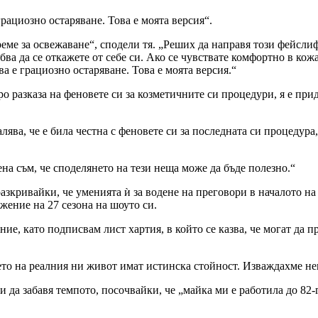
грациозно остаряване. Това е моята версия“.
ме за освежаване“, сподели тя. „Реших да направя този фейслифт
бва да се откажете от себе си. Ако се чувствате комфортно в кожа
а е грациозно остаряване. Това е моята версия.“
ро разказа на феновете си за козметичните си процедури, я е пр
ява, че е била честна с феновете си за последната си процедура,
ена съм, че споделянето на тези неща може да бъде полезно.“
зкривайки, че уменията ѝ за водене на преговори в началото на к
жение на 27 сезона на шоуто си.
ие, като подписвам лист хартия, в който се казва, че могат да 
ето на реалния ни живот имат истинска стойност. Изваждахме не
 да забавя темпото, посочвайки, че „майка ми е работила до 82