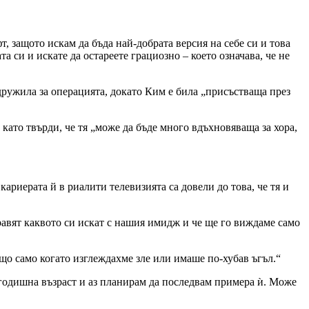
, защото искам да бъда най-добрата версия на себе си и това
та си и искате да остареете грациозно – което означава, че не
идружила за операцията, докато Ким е била „присъстваща през
 като твърди, че тя „може да бъде много вдъхновяваща за хора,
ариерата й в риалити телевизията са довели до това, че тя и
правят каквото си искат с нашия имидж и че ще го виждаме само
що само когато изглеждахме зле или имаше по-хубав ъгъл.“
-годишна възраст и аз планирам да последвам примера ѝ. Може