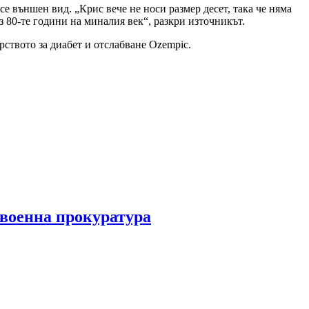
се външен вид. „Крис вече не носи размер десет, така че няма
з 80-те години на миналия век“, разкри източникът.
рството за диабет и отслабване Ozempic.
 военна прокуратура