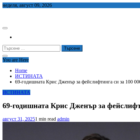
Skip
неделя, август 09, 2026
to
СЕДЕМ БГ
content
Търсене
за:
You are Here
Home
ИСТИНАТА
69-годишната Крис Дженър за фейслифтинга си за 100 000
ИСТИНАТА
69-годишната Крис Дженър за фейслифтин
август 31, 2025
1 min read
admin