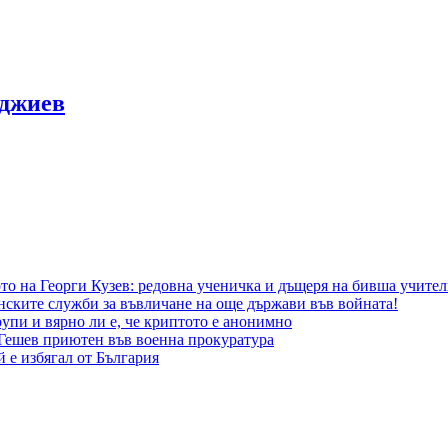
рджиев
то на Георги Кузев: редовна ученичка и дъщеря на бивша учител
нските служби за въвличане на още държави във войната!
упи и вярно ли е, че криптото е анонимно
 Гешев приютен във военна прокуратура
 е избягал от България