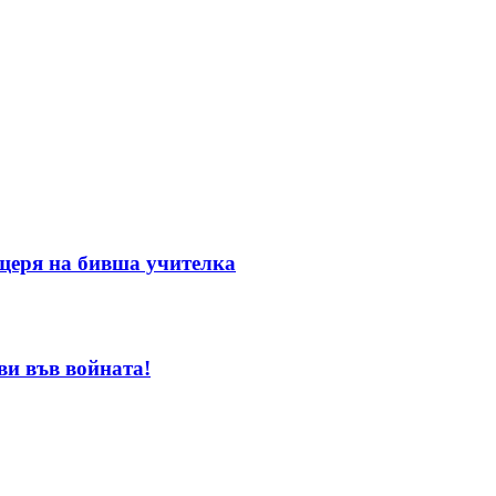
ъщеря на бивша учителка
ви във войната!