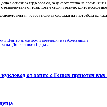
 деца е обновила гардероба си, за да съответства на променящия 
о развълнувана от това. Това е същият размер, който носеше пре
еновете смятат, че това може да се дължи на употребата на лека
м и Център за контрол и превенция на заболяванията
ка на „Дяволът носи Прада 2“
 кукловод от запис с Гешев приютен във
одеща