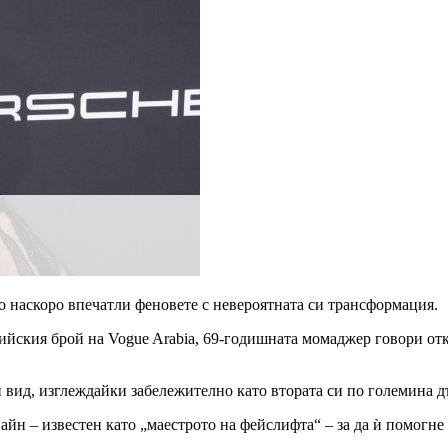
о наскоро впечатли феновете с невероятната си трансформация.
ийския брой на Vogue Arabia, 69-годишната момаджер говори отк
си вид, изглеждайки забележително като втората си по големина
айн – известен като „маестрото на фейслифта“ – за да ѝ помогн