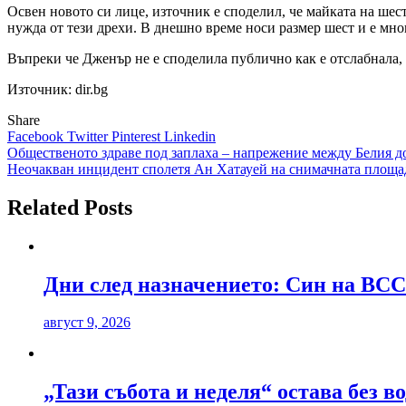
Освен новото си лице, източник е споделил, че майката на шест
нужда от тези дрехи. В днешно време носи размер шест и е мног
Въпреки че Дженър не е споделила публично как е отслабнала, ф
Източник: dir.bg
Share
Facebook
Twitter
Pinterest
Linkedin
Навигация
Общественото здраве под заплаха – напрежение между Белия до
Неочакван инцидент сполетя Ан Хатауей на снимачната площад
Related Posts
Дни след назначението: Син на ВСС
август 9, 2026
„Тази събота и неделя“ остава без в