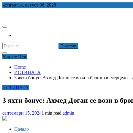
Skip
четвъртък, август 06, 2026
to
СЕДЕМ БГ
content
Търсене
за:
You are Here
Home
ИСТИНАТА
3 яхти бонус: Ахмед Доган се вози в брониран мерцедес за
ИСТИНАТА
3 яхти бонус: Ахмед Доган се вози в бро
септември 15, 2024
1 min read
admin
Начало