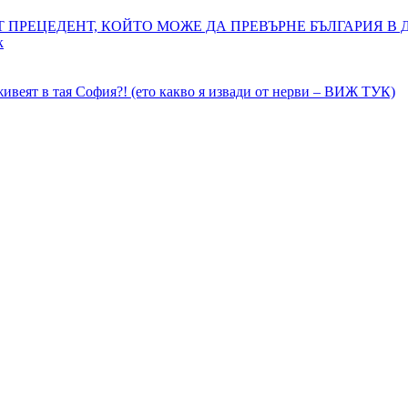
Т ПРЕЦЕДЕНТ, КОЙТО МОЖЕ ДА ПРЕВЪРНЕ БЪЛГАРИЯ В
к
живеят в тая София?! (ето какво я извади от нерви – ВИЖ ТУК)