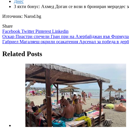
Днес
3 яхти бонус: Ахмед Доган се вози в брониран мерцедес за
Източник: Narod.bg
Share
Facebook
Twitter
Pinterest
Linkedin
Навигация
Оскар Пиастри спечели Гран при на Азербайджан във Формула
Габриел Магаляеш окрили осакатения Арсенал за победа в дер
Related Posts