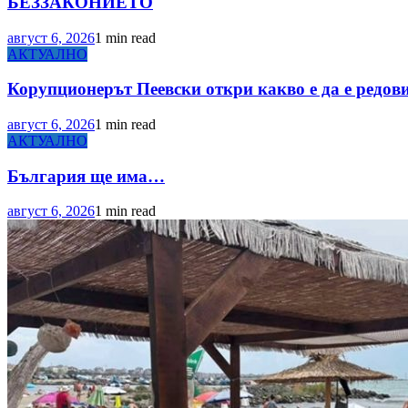
БЕЗЗАКОНИЕТО
август 6, 2026
1 min read
АКТУАЛНО
Корупционерът Пеевски откри какво е да е редов
август 6, 2026
1 min read
АКТУАЛНО
България ще има…
август 6, 2026
1 min read