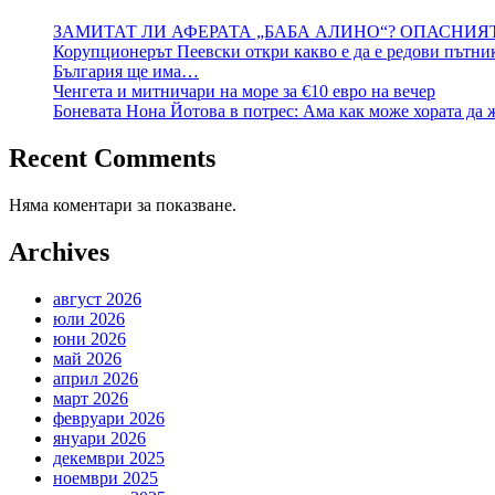
ЗАМИТАТ ЛИ АФЕРАТА „БАБА АЛИНО“? ОПАСНИЯ
Корупционерът Пеевски откри какво е да е редови пътни
България ще има…
Ченгета и митничари на море за €10 евро на вечер
Боневата Нона Йотова в потрес: Ама как може хората да 
Recent Comments
Няма коментари за показване.
Archives
август 2026
юли 2026
юни 2026
май 2026
април 2026
март 2026
февруари 2026
януари 2026
декември 2025
ноември 2025