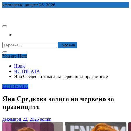
Skip
четвъртък, август 06, 2026
to
СЕДЕМ БГ
content
Търсене
за:
You are Here
Home
ИСТИНАТА
Яна Средкова залага на червено за празниците
ИСТИНАТА
Яна Средкова залага на червено за
празниците
декември 22, 2025
admin