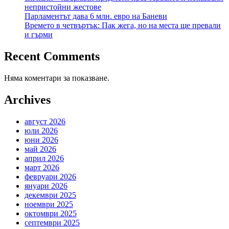
непристойни жестове
Парламентът дава 6 млн. евро на Баневи
Времето в четвъртък: Пак жега, но на места ще превали
и гърми
Recent Comments
Няма коментари за показване.
Archives
август 2026
юли 2026
юни 2026
май 2026
април 2026
март 2026
февруари 2026
януари 2026
декември 2025
ноември 2025
октомври 2025
септември 2025