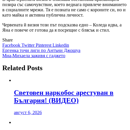
позира със самочувствие, което веднага привлече вниманието
в социалните мрежи. Тя е позната не само с короните си, но и
като майка и активна публична личност.
Червената й визия този път подсказва едно – Коледа идва, а
Яна е повече от готова да я посрещне с блясък и стил.
Share
Facebook
Twitter
Pinterest
Linkedin
Навигация
Ергенка точи лиги по Антъни Джошуа
Миа-Михаела заживя с гаджето
Related Posts
Световен наркобос арестуван в
България! (ВИДЕО)
август 6, 2026