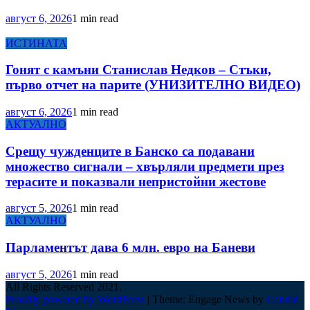
август 6, 2026
1 min read
ИСТИНАТА
Гонят с камъни Станислав Недков – Стъки,
първо отчет на парите (УНИЗИТЕЛНО ВИДЕО)
август 6, 2026
1 min read
АКТУАЛНО
Срещу чужденците в Банско са подавани
множество сигнали – хвърляли предмети през
терасите и показвали непристойни жестове
август 5, 2026
1 min read
АКТУАЛНО
Парламентът дава 6 млн. евро на Баневи
август 5, 2026
1 min read
All Rights Reserved 2021.
Proudly powered by WordPress
|
Theme: Engage News by
Candid