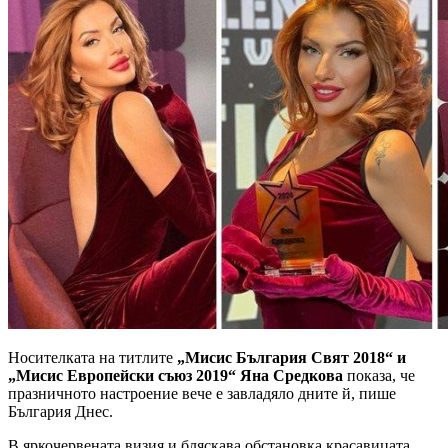
Носителката на титлите
„Мисис България Свят 2018“ и
„Мисис Европейски съюз 2019“ Яна Средкова
показа, че
празничното настроение вече е завладяло дните й, пише
България Днес.
В яркочервената визия и бляскава обстановка красавицата