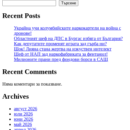
Търсене
Recent Posts
Украйна учи колумбийските наркокартели на война с
дронове!
Областният шеф на ДПС в Бургас избяга от България?
Как депутатите променят играта зад гърба ни?
Шок! Лияна стана жертва на изкуствен интелект
Шеф от НАП зад наркофабриката за фентанил!
Милионите прани пред фондови борси в САЩ
Recent Comments
Няма коментари за показване.
Archives
август 2026
юли 2026
юни 2026
май 2026
април 2026