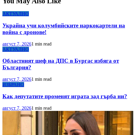
You May Also Like
АКТУАЛНО
Украйна учи колумбийските наркокартели на
война с дронове!
август 7, 2026
1 min read
АКТУАЛНО
Областният шеф на ДПС в Бургас избяга от
България?
август 7, 2026
1 min read
ИЗБРАНО
Как депутатите променят играта зад гърба ни?
август 7, 2026
1 min read