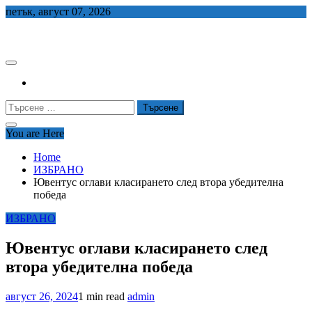
Skip
петък, август 07, 2026
to
СЕДЕМ БГ
content
Търсене
за:
You are Here
Home
ИЗБРАНО
Ювентус оглави класирането след втора убедителна
победа
ИЗБРАНО
Ювентус оглави класирането след
втора убедителна победа
август 26, 2024
1 min read
admin