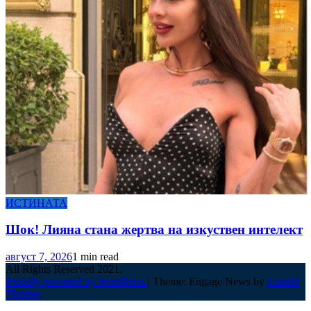
ИСТИНАТА
Шок! Лияна стана жертва на изкуствен интелект
август 7, 2026
1 min read
All Rights Reserved 2021.
Proudly powered by WordPress
|
Theme: Engage News by
Candid
Themes
.