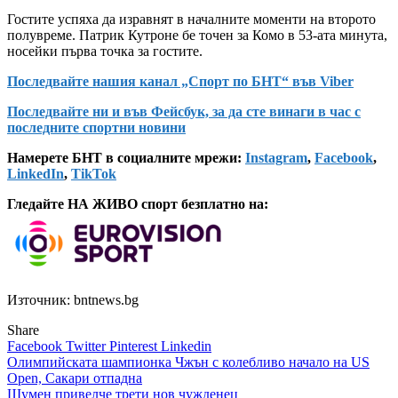
Гостите успяха да изравнят в началните моменти на второто
полувреме. Патрик Кутроне бе точен за Комо в 53-ата минута,
носейки първа точка за гостите.
Последвайте нашия канал „Спорт по БНТ“ във Viber
Последвайте ни и във Фейсбук, за да сте винаги в час с
последните спортни новини
Намерете БНТ в социалните мрежи:
Instagram
,
Facebook
,
LinkedIn
,
TikTok
Гледайте НА ЖИВО спорт безплатно на:
Източник: bntnews.bg
Share
Facebook
Twitter
Pinterest
Linkedin
Навигация
Олимпийската шампионка Чжън с колебливо начало на US
Open, Сакари отпадна
Шумен привелче трети нов чужденец