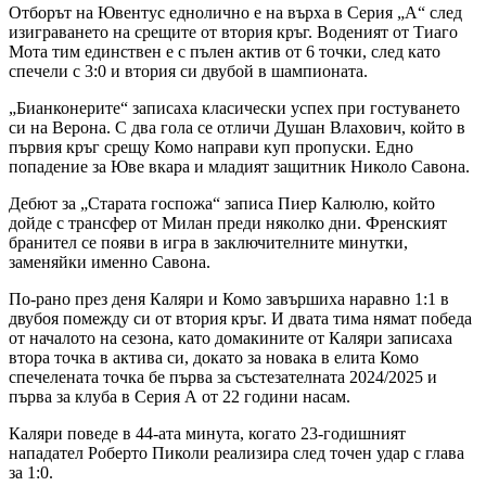
Отборът на Ювентус еднолично е на върха в Серия „А“ след
изиграването на срещите от втория кръг. Воденият от Тиаго
Мота тим единствен е с пълен актив от 6 точки, след като
спечели с 3:0 и втория си двубой в шампионата.
„Бианконерите“ записаха класически успех при гостуването
си на Верона. С два гола се отличи Душан Влахович, който в
първия кръг срещу Комо направи куп пропуски. Едно
попадение за Юве вкара и младият защитник Николо Савона.
Дебют за „Старата госпожа“ записа Пиер Калюлю, който
дойде с трансфер от Милан преди няколко дни. Френският
бранител се появи в игра в заключителните минутки,
заменяйки именно Савона.
По-рано през деня Каляри и Комо завършиха наравно 1:1 в
двубоя помежду си от втория кръг. И двата тима нямат победа
от началото на сезона, като домакините от Каляри записаха
втора точка в актива си, докато за новака в елита Комо
спечелената точка бе първа за състезателната 2024/2025 и
първа за клуба в Серия А от 22 години насам.
Каляри поведе в 44-ата минута, когато 23-годишният
нападател Роберто Пиколи реализира след точен удар с глава
за 1:0.