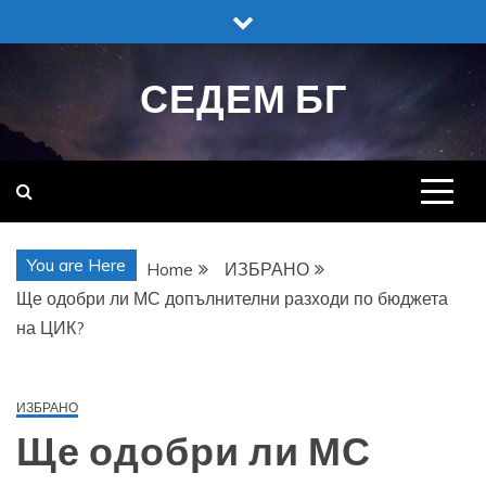
Skip
to
content
СЕДЕМ БГ
You are Here
Home
ИЗБРАНО
Ще одобри ли МС допълнителни разходи по бюджета
на ЦИК?
ИЗБРАНО
Ще одобри ли МС