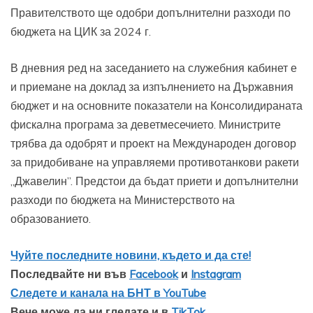
Правителството ще одобри допълнителни разходи по
бюджета на ЦИК за 2024 г.
В дневния ред на заседанието на служебния кабинет е
и приемане на доклад за изпълнението на Държавния
бюджет и на основните показатели на Консолидираната
фискална програма за деветмесечието. Министрите
трябва да одобрят и проект на Международен договор
за придобиване на управляеми противотанкови ракети
„Джавелин”. Предстои да бъдат приети и допълнителни
разходи по бюджета на Министерството на
образованието.
Чуйте последните новини, където и да сте!
Последвайте ни във
Facebook
и
Instagram
Следете и канала на БНТ в YouTube
Вече може да ни гледате и в
TikTok