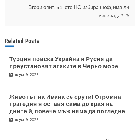
Втори опит: 51-ото НС избира шеф, има ли
изненада?
Related Posts
Турция поиска Украйна и Русия да
преустановят атаките в Черно море
август 9, 2026
Животът на Ивана се срути! Огромна
трагедия я оставя сама до края на
дните й, повече мъж няма да погледне
август 9, 2026