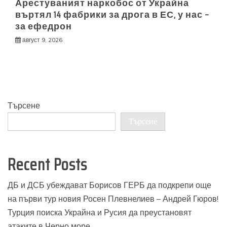
Арестуваният наркобос от Украйна
въртял 14 фабрики за дрога в ЕС, у нас –
за ефедрон
август 9, 2026
Търсене
Търсене
Recent Posts
ДБ и ДСБ убеждават Борисов ГЕРБ да подкрепи още
на първи тур новия Росен Плевнелиев – Андрей Гюров!
Турция поиска Украйна и Русия да преустановят
атаките в Черно море