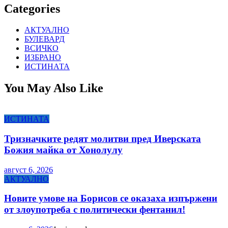
Categories
АКТУАЛНО
БУЛЕВАРД
ВСИЧКО
ИЗБРАНО
ИСТИНАТА
You May Also Like
ИСТИНАТА
Тризначките редят молитви пред Иверската
Божия майка от Хонолулу
август 6, 2026
АКТУАЛНО
Новите умове на Борисов се оказаха изпържени
от злоупотреба с политически фентанил!