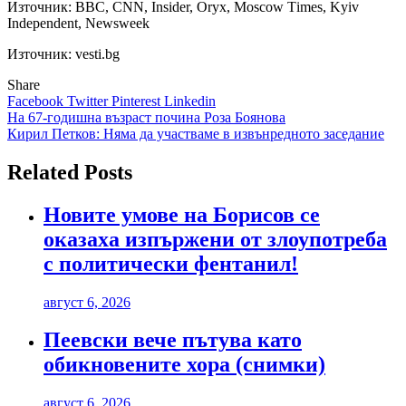
Източник:
BBC, CNN, Insider, Oryx, Мoscow Тimes, Kyiv
Independent, Newsweek
Източник: vesti.bg
Share
Facebook
Twitter
Pinterest
Linkedin
Навигация
На 67-годишна възраст почина Роза Боянова
Кирил Петков: Няма да участваме в извънредното заседание
Related Posts
Новите умове на Борисов се
оказаха изпържени от злоупотреба
с политически фентанил!
август 6, 2026
Пеевски вече пътува като
обикновените хора (снимки)
август 6, 2026