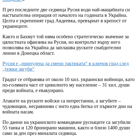
П
рез последните две седмица Русия води най-мащабната си
настъпателна операция от началото на годината в Украйна.
Целта е укрепеният град Авдеевка, превърнат в крепост от
украинците.
Както и Бахмут той няма особено стратегическо значение за
цялостната офанзива на Русия, но контролът върху него
позволява на Украйна да заплашва руските снабдителни
линии в Донецка област.
Русия е „принудена да смени тактиката“ в ключов град след
„тежки загуби“
Градът се отбранява от около 10 хил. украински войници, като
по-голямата част от цивилното му население – 31 хил. души
преди войната, е евакуирано.
Атаките на руските войски са непрестанни, а загубите –
чудовищни, несравними с нито една битка от първите дни на
войната насам.
По данни на украинското командване руснаците са загубили
55 танка и 120 бронирани машини, както и близо 1400 души
само за ден през миналата седмица.