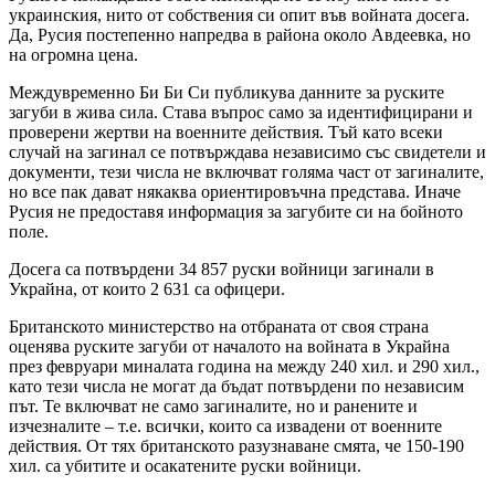
украинския, нито от собствения си опит във войната досега.
Да, Русия постепенно напредва в района около Авдеевка, но
на огромна цена.
Междувременно Би Би Си публикува данните за руските
загуби в жива сила. Става въпрос само за идентифицирани и
проверени жертви на военните действия. Тъй като всеки
случай на загинал се потвърждава независимо със свидетели и
документи, тези числа не включват голяма част от загиналите,
но все пак дават някаква ориентировъчна представа. Иначе
Русия не предоставя информация за загубите си на бойното
поле.
Досега са потвърдени 34 857 руски войници загинали в
Украйна, от които 2 631 са офицери.
Британското министерство на отбраната от своя страна
оценява руските загуби от началото на войната в Украйна
през февруари миналата година на между 240 хил. и 290 хил.,
като тези числа не могат да бъдат потвърдени по независим
път. Те включват не само загиналите, но и ранените и
изчезналите – т.е. всички, които са извадени от военните
действия. От тях британското разузнаване смята, че 150-190
хил. са убитите и осакатените руски войници.