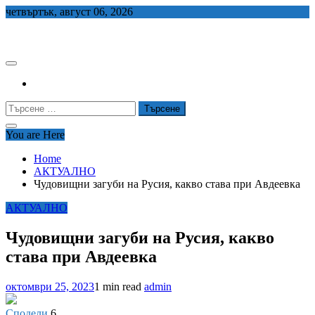
Skip
четвъртък, август 06, 2026
to
СЕДЕМ БГ
content
Търсене
за:
You are Here
Home
АКТУАЛНО
Чудовищни загуби на Русия, какво става при Авдеевка
АКТУАЛНО
Чудовищни загуби на Русия, какво
става при Авдеевка
октомври 25, 2023
1 min read
admin
Сподели
6