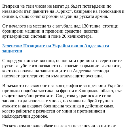
Въпреки че тези числа не могат да бъдат потвърдени по
независим път, данните на „Орикс”, базирани на геолокация и
снимки, също сочат огромни загуби на руската армия.
От началото на месеца тя е загубила над 130 танка, стотици
бронирани машини и превозни средства, десетки
артилерийски системи и поне 26 хеликоптера.
Зеленски: Позициите на Украйна около Авдеевка са
защитени
Според украински военни, основната причина за сериозните
руски загуби е използването на големи формации за атаките,
което позволява на защитниците на Авдеевка лесно да
насочват артилерията си към атакуващите руснаци.
В началото на своя опит за контраофанзива през юни Украйна
приложи подобна тактика на фронта в Запорожка област, със
същите пагубни резултати. След това украинските сили
започнаха да използват много, но малки на брой групи за
атаките и да вкарват бронирана техника в действие само,
когато районът е разчистен от мини и противникови
наблюдателни дронове.
Руското командване обаче изглежда не се поучило нито от