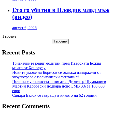
Ето го убития в Пловдив млад мъж
(видео)
август 6, 2026
Търсене
Търсене
Recent Posts
Тризначките редят молитви пред Иверската Божия
майка от Хонолулу
Новите умове на Борисов се оказаха изпържени от
злоупотреба с политически фентанил!
Почина журналистът и писател Димитър Шумналиев
Мартин Карбовски подкара ново БМВ Х6 за 180 000
евро
Сандра Бълок се завръща в киното на 62 години
Recent Comments