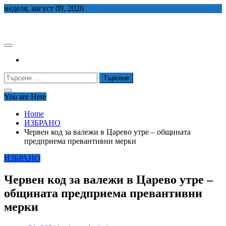
Skip
неделя, август 09, 2026
to
СЕДЕМ БГ
content
Търсене
за:
You are Here
Home
ИЗБРАНО
Червен код за валежи в Царево утре – общината
предприема превантивни мерки
ИЗБРАНО
Червен код за валежи в Царево утре –
общината предприема превантивни
мерки