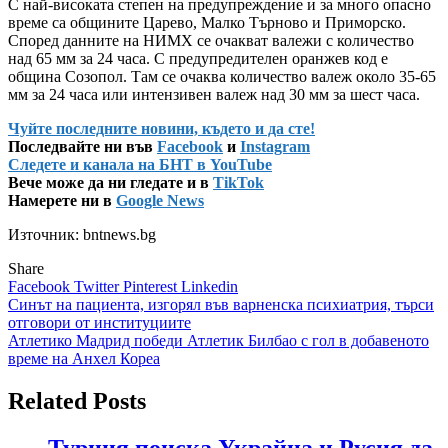
С най-високата степен на предупреждение и за много опасно
време са общините Царево, Малко Търново и Приморско.
Според данните на НИМХ се очакват валежи с количество
над 65 мм за 24 часа. С предупредителен оранжев код е
община Созопол. Там се очаква количество валеж около 35-65
мм за 24 часа или интензивен валеж над 30 мм за шест часа.
Чуйте последните новини, където и да сте!
Последвайте ни във
Facebook
и
Instagram
Следете и канала на БНТ в YouTube
Вече може да ни гледате и в
TikTok
Намерете ни в
Google News
Източник: bntnews.bg
Share
Facebook
Twitter
Pinterest
Linkedin
Навигация
Синът на пациента, изгорял във варненска психиатрия, търси
отговори от институциите
Атлетико Мадрид победи Атлетик Билбао с гол в добавеното
време на Анхел Кореа
Related Posts
Турция поиска Украйна и Русия да