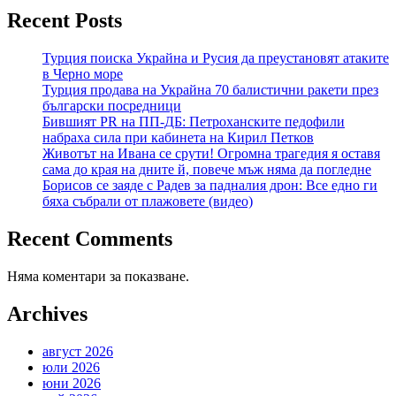
Recent Posts
Турция поиска Украйна и Русия да преустановят атаките
в Черно море
Турция продава на Украйна 70 балистични ракети през
български посредници
Бившият PR на ПП-ДБ: Петроханските педофили
набраха сила при кабинета на Кирил Петков
Животът на Ивана се срути! Огромна трагедия я оставя
сама до края на дните й, повече мъж няма да погледне
Борисов се заяде с Радев за падналия дрон: Все едно ги
бяха събрали от плажовете (видео)
Recent Comments
Няма коментари за показване.
Archives
август 2026
юли 2026
юни 2026