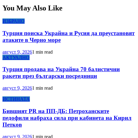
You May Also Like
ИЗБРАНО
Турция поиска Украйна и Русия да преустановят
атаките в Черно море
август 9, 2026
1 min read
АКТУАЛНО
Турция продава на Украйна 70 балистични
ракети през български посредници
август 9, 2026
1 min read
ИСТИНАТА
Бившият PR на ПП-ДБ: Петроханските
педофили набраха сила при кабинета на Кирил
Петков
август 9, 2026
1 min read