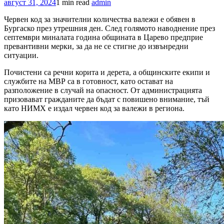
август 31, 2024
1 min read
admin
Червен код за значителни количества валежи е обявен в
Бургаско през утрешния ден. След голямото наводнение през
септември миналата година общината в Царево предприе
превантивни мерки, за да не се стигне до извънредни
ситуации.
Почистени са речни корита и дерета, а общинските екипи и
службите на МВР са в готовност, като остават на
разположение в случай на опасност. От администрацията
призовават гражданите да бъдат с повишено внимание, тъй
като НИМХ е издал червен код за валежи в региона.