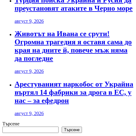
преустановят атаките в Черно море
август 9, 2026
Животът на Ивана се срути!
Огромна трагедия я оставя сама до
края на дните й, повече мъж няма
да погледне
август 9, 2026
Арестуваният наркобос от Украйна
въртял 14 фабрики за дрога в ЕС, у
нас – за ефедрон
август 9, 2026
Търсене
Търсене