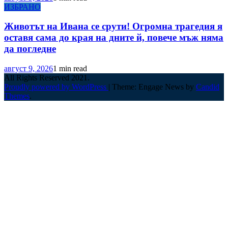
ИЗБРАНО
Животът на Ивана се срути! Огромна трагедия я
оставя сама до края на дните й, повече мъж няма
да погледне
август 9, 2026
1 min read
All Rights Reserved 2021.
Proudly powered by WordPress
|
Theme: Engage News by
Candid
Themes
.