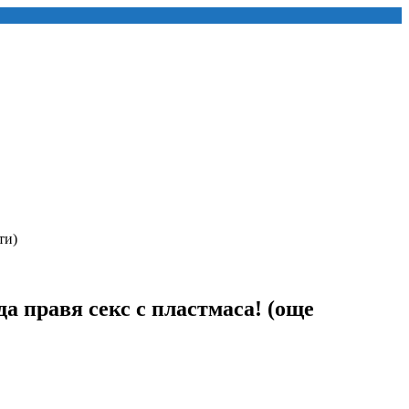
ти)
а правя секс с пластмаса! (още