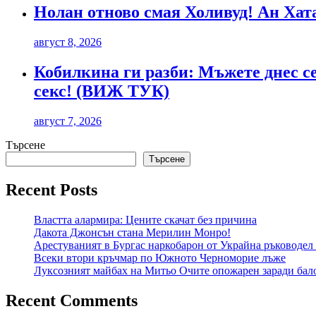
Нолан отново смая Холивуд! Ан Хат
август 8, 2026
Кобилкина ги разби: Мъжете днес се
секс! (ВИЖ ТУК)
август 7, 2026
Търсене
Търсене
Recent Posts
Властта алармира: Цените скачат без причина
Дакота Джонсън стана Мерилин Монро!
Арестуваният в Бургас наркобарон от Украйна ръководел 
Всеки втори кръчмар по Южното Черноморие лъже
Луксозният майбах на Митьо Очите опожарен заради бало
Recent Comments