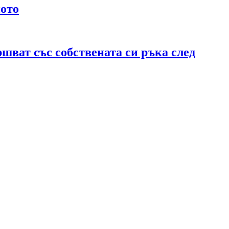
ното
ршват със собствената си ръка след