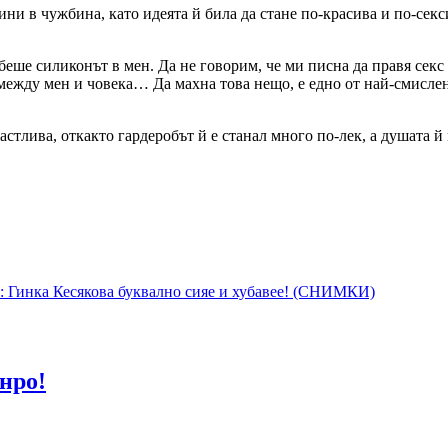
и в чужбина, като идеята й била да стане по-красива и по-секси
.
беше силиконът в мен. Да не говорим, че ми писна да правя секс
между мен и човека… Да махна това нещо, е едно от най-смислен
стлива, откакто гардеробът й е станал много по-лек, а душата й
ш: Гинка Кесякова буквално сияе и хубавее! (СНИМКИ)
нро!