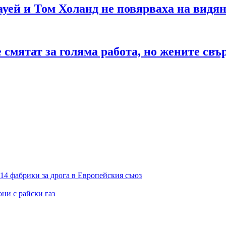
ауей и Том Холанд не повярваха на видя
 смятат за голяма работа, но жените свъ
14 фабрики за дрога в Европейския съюз
ни с райски газ