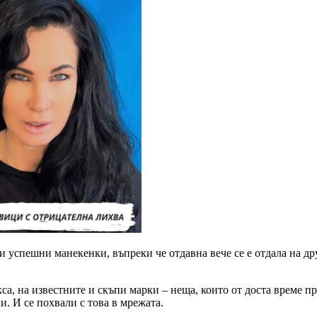
 успешни манекенки, въпреки че отдавна вече се е отдала на др
укса, на известните и скъпи марки – неща, които от доста време
. И се похвали с това в мрежата.