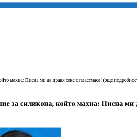
йто махна: Писна ми да правя секс с пластмаса! (още подробнос
 за силикона, който махна: Писна ми д