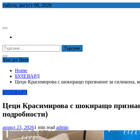
Skip
събота, август 08, 2026
to
СЕДЕМ БГ
content
Търсене
за:
You are Here
Home
БУЛЕВАРД
Цеци Красимирова с шокиращо признание за силикона, ко
БУЛЕВАРД
Цеци Красимирова с шокиращо признание
подробности)
април 23, 2026
1 min read
admin