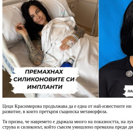
Цеци Красимирова продължава да е една от най-известните ни и
развитие, в които претърпя същинска метаморфоза.
Тя призна, че навремето е държала много на показността, на л
струва и силиконът, който съвсем умишлено премахна преди дни