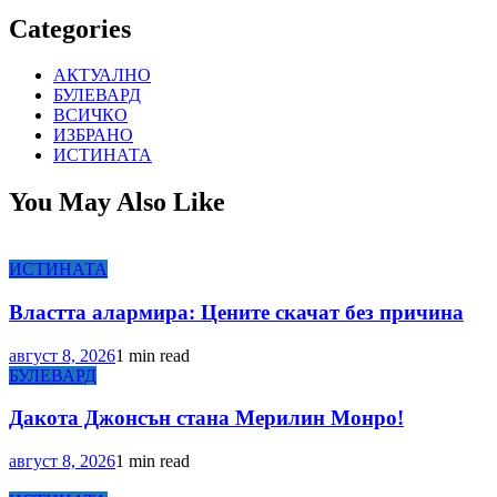
Categories
АКТУАЛНО
БУЛЕВАРД
ВСИЧКО
ИЗБРАНО
ИСТИНАТА
You May Also Like
ИСТИНАТА
Властта алармира: Цените скачат без причина
август 8, 2026
1 min read
БУЛЕВАРД
Дакота Джонсън стана Мерилин Монро!
август 8, 2026
1 min read