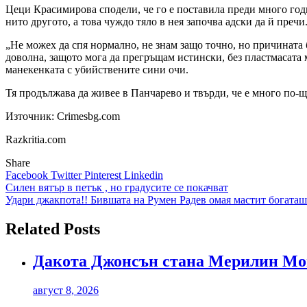
Цеци Красимирова сподели, че го е поставила преди много годин
нито другото, а това чуждо тяло в нея започва адски да й пречи
„Не можех да спя нормално, не знам защо точно, но причината 
доволна, защото мога да прегръщам истински, без пластмасата 
манекенката с убийствените сини очи.
Тя продължава да живее в Панчарево и твърди, че е много по-ща
Източник: Crimesbg.com
Razkritia.com
Share
Facebook
Twitter
Pinterest
Linkedin
Навигация
Силен вятър в петък , но градусите се покачват
Удари джакпота!! Бившата на Румен Радев омая мастит богата
Related Posts
Дакота Джонсън стана Мерилин Мо
август 8, 2026