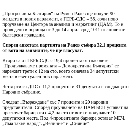
„Прогресивна България“ на Румен Радев ще получи 90
мандата в новия парламент, а ГЕРБ-СДС – 55, сочи ново
проучване на Центъра за анализи и маркетинг (ЦАМ). То е
проведено в периода от 3 до 14 април сред 1011 пълнолетни
български граждани.
Според анкетата партията на Радев събира 32,1 процента
от вота на заявилите, че ще гласуват.
Втори са от ГЕРБ-СДС с 19,4 процента от гласовете.
„Продължаваме промяната – Демократична България“ се
нареждат трети с 12 на сто, което означава 34 депутатски
места в евентуален нов парламент.
Четвърти са ДПС с 11,2 процента и 31 депутати в следващото
Народно събрание.
Следват „Възраждане“ със 7 процента и 20 народни
представители. Според проучването на ЦАМ БСП успяват да
прескочат бариерата с 4,2 на сто от вота и получават 10
депутатски места. Под 4-процентната бариера остават МЕЧ,
„Има такъв народ“, „Величие“ и „Сияние“.