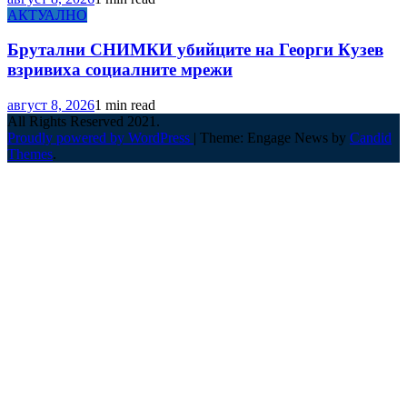
АКТУАЛНО
Брутални СНИМКИ убийците на Георги Кузев
взривиха социалните мрежи
август 8, 2026
1 min read
All Rights Reserved 2021.
Proudly powered by WordPress
|
Theme: Engage News by
Candid
Themes
.