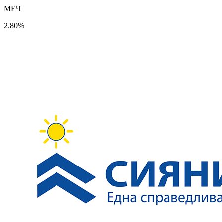
МЕЧ
2.80%