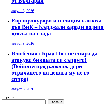
от България
август 8, 2026
Европрокурори и полиция влязоха
във ВиК – Кърджали заради водния
цикъл на града
август 8, 2026
Влюбеният Брад Пит не спира да
атакува бившата си съпруга!
(Войната продължава, дори
отричането на децата му не го
спира)
август 8, 2026
Търсене
Търсене