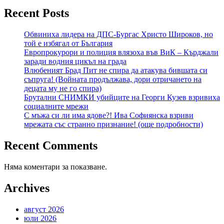
Recent Posts
Обвиниха лидера на ДПС-Бургас Христо Широков, но
той е избягал от България
Европрокурори и полиция влязоха във ВиК – Кърджали
заради водния цикъл на града
Влюбеният Брад Пит не спира да атакува бившата си
съпруга! (Войната продължава, дори отричането на
децата му не го спира)
Брутални СНИМКИ убийците на Георги Кузев взривиха
социалните мрежи
С мъжа си ли има ядове?! Ива Софиянска взриви
мрежата със странно признание! (още подробности)
Recent Comments
Няма коментари за показване.
Archives
август 2026
юли 2026