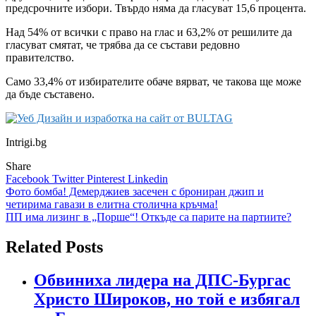
предсрочните избори. Твърдо няма да гласуват 15,6 процента.
Над 54% от всички с право на глас и 63,2% от решилите да
гласуват смятат, че трябва да се състави редовно
правителство.
Само 33,4% от избирателите обаче вярват, че такова ще може
да бъде съставено.
Intrigi.bg
Share
Facebook
Twitter
Pinterest
Linkedin
Навигация
Фото бомба! Демерджиев засечен с брониран джип и
четирима гавази в елитна столична кръчма!
ПП има лизинг в „Порше“! Откъде са парите на партиите?
Related Posts
Обвиниха лидера на ДПС-Бургас
Христо Широков, но той е избягал