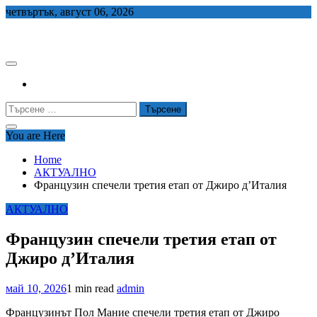
Skip
четвъртък, август 06, 2026
to
СЕДЕМ БГ
content
Търсене
за:
You are Here
Home
АКТУАЛНО
Французин спечели третия етап от Джиро д’Италия
АКТУАЛНО
Французин спечели третия етап от
Джиро д’Италия
май 10, 2026
1 min read
admin
Французинът Пол Мание спечели третия етап от Джиро