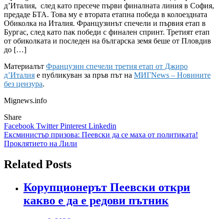
д’Италия, след като пресече първи финалната линия в София,
предаде БТА. Това му е втората етапна победа в колоездната
Обиколка на Италия. Французинът спечели и първия етап в
Бургас, след като пак победи с финален спринт. Третият етап
от обиколката и последен на българска земя беше от Пловдив
до […]
Материалът
Французин спечели третия етап от Джиро
д’Италия
е публикуван за пръв път на
МИГNews – Новините
без цензура
.
Mignews.info
Share
Facebook
Twitter
Pinterest
Linkedin
Навигация
Ексминистър призова: Пеевски да се маха от политиката!
Проклятието на Лили
Related Posts
Корупционерът Пеевски откри
какво е да е редови пътник