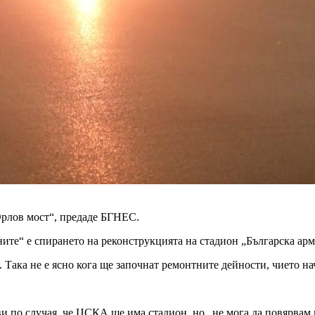
лов мост“, предаде БГНЕС.
ите“ е спирането на реконструкцията на стадион „Българска арм
а. Така не е ясно кога ще започнат ремонтните дейности, чието н
по случая, че ЦСКА ще има стадион, но „не мога да повярвам ка