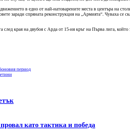
движението в едно от най-натоварените места в центъра на стол
овете заради спряната реконструкция на „Армията“. Чуваха се 
след края на двубоя с Арда от 15-ия кръг на Първа лига, който
рбоновия период
летини
петък
 провал като тактика и победа