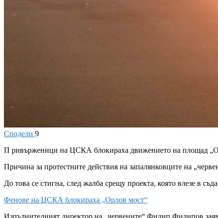
Сподели
9
П
ривърженици на ЦСКА блокираха движението на площад „Ор
Причина за протестните действия на запалянковците на „червен
До това се стигна, след жалба срещу проекта, която влезе в съд
Фенове на ЦСКА блокираха „Орлов мост“
Изпълнителният директор на „червените“ Филип Филипов заяви 