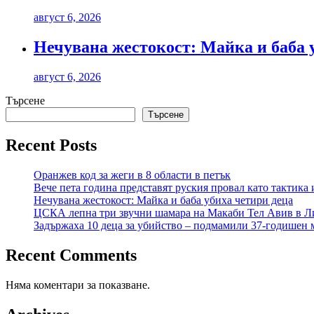
август 6, 2026
Нечувана жестокост: Майка и баба 
август 6, 2026
Търсене
Търсене
Recent Posts
Оранжев код за жеги в 8 области в петък
Вече пета година представят руския провал като тактика 
Нечувана жестокост: Майка и баба убиха четири деца
ЦСКА лепна три звучни шамара на Макаби Тел Авив в Л
Задържаха 10 деца за убийство – подмамили 37-годишен м
Recent Comments
Няма коментари за показване.