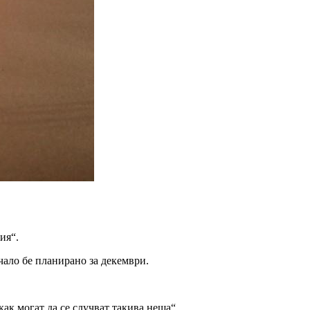
ия“.
ачало бе планирано за декември.
к могат да се случват такива неща“.