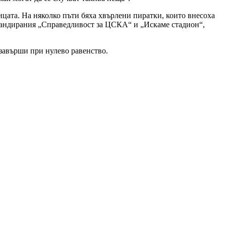
ицата. На няколко пъти бяха хвърлени пиратки, които внесоха
скандирания „Справедливост за ЦСКА“ и „Искаме стадион“,
 завърши при нулево равенство.