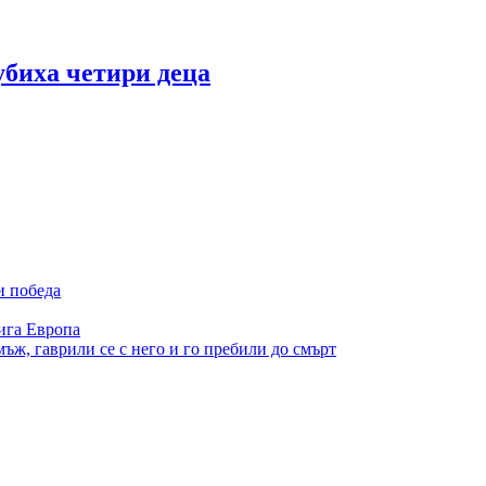
убиха четири деца
и победа
ига Европа
ъж, гаврили се с него и го пребили до смърт