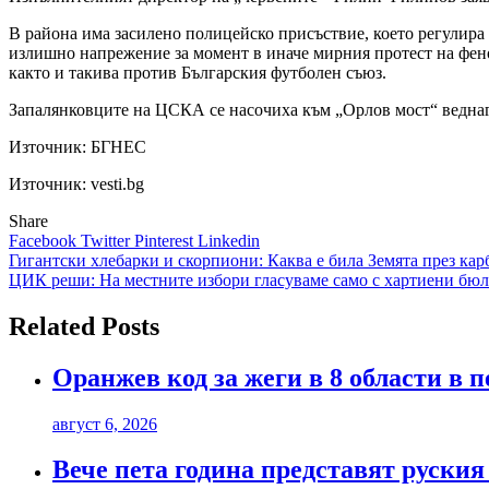
В района има засилено полицейско присъствие, което регулира 
излишно напрежение за момент в иначе мирния протест на фен
както и такива против Българския футболен съюз.
Запалянковците на ЦСКА се насочиха към „Орлов мост“ веднага 
Източник:
БГНЕС
Източник: vesti.bg
Share
Facebook
Twitter
Pinterest
Linkedin
Навигация
Гигантски хлебарки и скорпиони: Каква е била Земята през ка
ЦИК реши: На местните избори гласуваме само с хартиени бю
Related Posts
Оранжев код за жеги в 8 области в 
август 6, 2026
Вече пета година представят руския