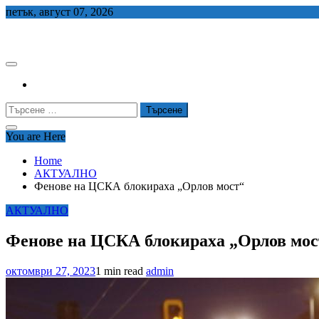
Skip
петък, август 07, 2026
to
СЕДЕМ БГ
content
Търсене
за:
You are Here
Home
АКТУАЛНО
Фенове на ЦСКА блокираха „Орлов мост“
АКТУАЛНО
Фенове на ЦСКА блокираха „Орлов мос
октомври 27, 2023
1 min read
admin