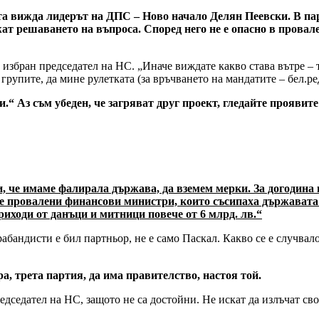
та вижда лидерът на ДПС – Ново начало Делян Пеевски. В п
жат решаването на въпроса. Според него не е опасно в провал
збран председател на НС. „Иначе виждате какво става вътре – тр
т групите, да мине рулетката (за връчването на мандатите – бел.ре
ви.“ Аз съм убеден, че загряват друг проект, гледайте проявите
 че имаме фалирала държава, да вземем мерки. За догодина н
ме провалени финансови министри, които съсипаха държавата
риходи от данъци и митници повече от 6 млрд. лв.“
абандисти е бил партньор, не е само Паскал. Какво се е случвало
ра, трета партия, да има правителство, настоя той.
едседател на НС, защото не са достойни. Не искат да излъчат сво