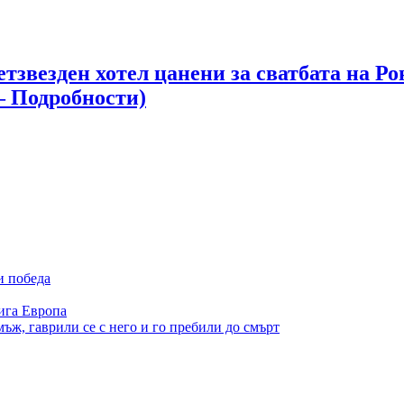
етзвезден хотел цанени за сватбата на 
– Подробности)
и победа
ига Европа
ъж, гаврили се с него и го пребили до смърт