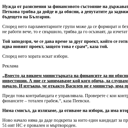
Нужда от разяснения за финансовото състояние на държава
Петкова трябва да дойде и да обясни, а депутатите да задви
бъдещето на България.
Според него парламентарните групи може да се формират и без и
не работи вече, то е свършило, трябва да го осъзнаят, да изчета
Той заподозря, че се дава време за друг проект, който се гот
идва новият проект, защото това е срам“, каза той.
Според него хората искат избори.
Реклама
„Вместо да викнем министърката на финансите да ни обясни,
инвестиции. А ние се занимаваме кой кого обича, да слуша
начало. И изтъкна, че откакто Василев не е министър, има п
Преди това контрабандата е управлявала. Проверете с кои контр
финансите – тотален грабеж.“, каза Пеевски.
Няма смисъл, да излизаме, да отиваме на избори, да има вто
Ново начало няма да даде подкрепа за нито един кандидат за пр
51-ият НС е провален и мъртвороден.