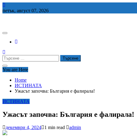
Skip
to
петък, август 07, 2026
content
СЕДЕМ БГ
Търсене
за:
You are Here
Home
ИСТИНАТА
Ужасът започва: България е фалирала!
ИСТИНАТА
Ужасът започва: България е фалирала!
декември 4, 2024
1 min read
admin