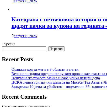
август 6, 2026
Катедрала с петвековна история и п
щадят пачки за купона на годината 
август 6, 2026
Търсене
Търсене
Recent Posts
Оранжев код за жеги в 8 области в петък
Вече пета година представят руския провал като тактика 
Нечувана жестокост: Майка и баба убиха четири деца
ЦСКА лепна три звучни шамара на Макаби Тел Авив в Л
Задържаха 10 деца за убийство – подмамили 37-годишен м
Recent Comments
Няма коментари за показване.