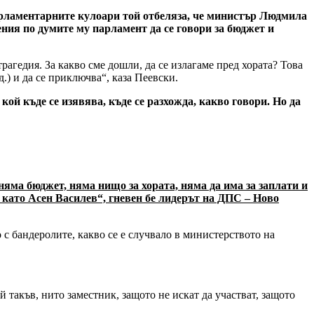
арламентарните кулоари той отбеляза, че министър Людмила
ения по думите му парламент да се говори за бюджет и
агедия. За какво сме дошли, да се излагаме пред хората? Това
д.) и да се приключва“, каза Пеевски.
 кой къде се изявява, къде се разхожда, какво говори. Но да
яма бюджет, няма нищо за хората, няма да има за заплати и
 като Асен Василев“, гневен бе лидерът на ДПС – Ново
 с бандеролите, какво се е случвало в министерството на
й такъв, нито заместник, защото не искат да участват, защото