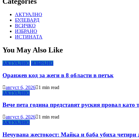
Categories
АКТУАЛНО
БУЛЕВАРД
ВСИЧКО
ИЗБРАНО
ИСТИНАТА
You May Also Like
АКТУАЛНО
ИЗБРАНО
Оранжев код за жеги в 8 области в петък
август 6, 2026
1 min read
АКТУАЛНО
Вече пета година представят руския провал като 
август 6, 2026
1 min read
АКТУАЛНО
Нечувана жестокост: Майка и баба убиха четири 