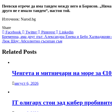
Пеевски отрече да има тандем между него и Борисов. „Няма
друго не е имало тандем“, настоя той.
Източник: Narod.bg
Share
Facebook
Twitter
Pinterest
Linkedin
Навигация
Бременна, ама друг път: Александра Енева и Бебо Халваджиян
Люк Шоу: Абсолютно съсипан съм
Related Posts
Ченгета и митничари на море за €10
август 6, 2026
IT олигарх стои зад кибер пробиви