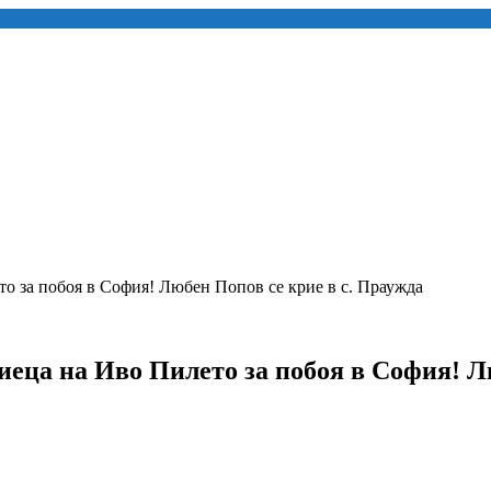
о за побоя в София! Любен Попов се крие в с. Праужда
еца на Иво Пилето за побоя в София! Лю