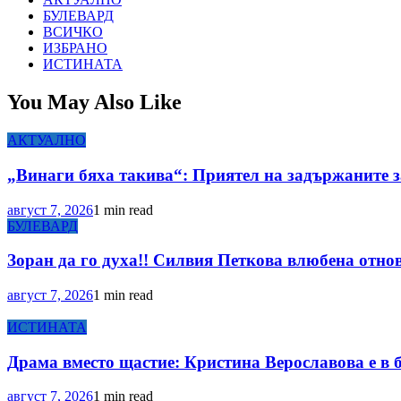
БУЛЕВАРД
ВСИЧКО
ИЗБРАНО
ИСТИНАТА
You May Also Like
АКТУАЛНО
„Винаги бяха такива“: Приятел на задържаните з
август 7, 2026
1 min read
БУЛЕВАРД
Зоран да го духа!! Силвия Петкова влюбена отнов
август 7, 2026
1 min read
ИСТИНАТА
Драма вместо щастие: Кристина Верославова е в 
август 7, 2026
1 min read