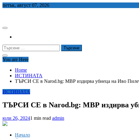
Skip
петък, август 07, 2026
to
СЕДЕМ БГ
content
Търсене
за:
You are Here
Home
ИСТИНАТА
ТЪРСИ СЕ в Narod.bg: МВР издирва убиеца на Иво Пилет
ИСТИНАТА
ТЪРСИ СЕ в Narod.bg: МВР издирва уби
юли 26, 2024
1 min read
admin
Начало