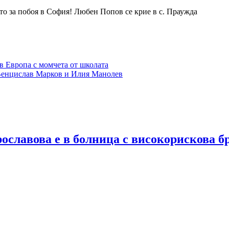
о за побоя в София! Любен Попов се крие в с. Праужда
 Европа с момчета от школата
 Венцислав Марков и Илия Манолев
ославова е в болница с високорискова б