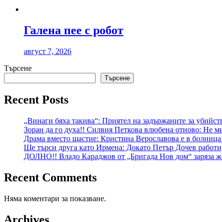
Галена пее с робот
август 7, 2026
Търсене
Търсене
Recent Posts
„Винаги бяха такива“: Приятел на задържаните за убийст
Зоран да го духа!! Силвия Петкова влюбена отново: Не ми
Драма вместо щастие: Кристина Верославова е в болница
Ще търси друга като Ирмена: Докато Петър Дочев работи
ДОЛНО!! Владо Караджов от „Бригада Нов дом“ заряза же
Recent Comments
Няма коментари за показване.
Archives