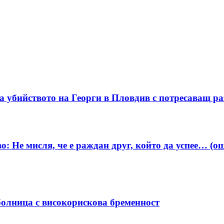
а убийството на Георги в Пловдив с потресаващ ра
о: Не мисля, че е раждан друг, който да успее… (о
болница с високорискова бременност