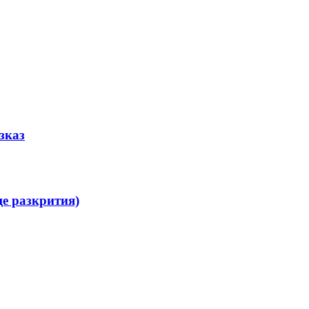
зказ
ще разкрития)