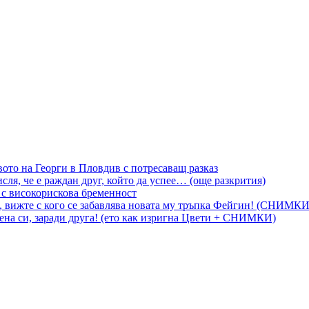
вото на Георги в Пловдив с потресаващ разказ
сля, че е раждан друг, който да успее… (още разкрития)
 с високорискова бременност
, вижте с кого се забавлява новата му тръпка Фейгин! (СНИМКИ
на си, заради друга! (ето как изригна Цвети + СНИМКИ)