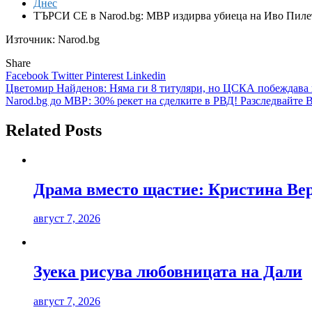
Днес
ТЪРСИ СЕ в Narod.bg: МВР издирва убиеца на Иво Пилет
Източник: Narod.bg
Share
Facebook
Twitter
Pinterest
Linkedin
Навигация
Цветомир Найденов: Няма ги 8 титуляри, но ЦСКА побеждава в
Narod.bg до МВР: 30% рекет на сделките в РВД! Разследвайте
Related Posts
Драма вместо щастие: Кристина Вер
август 7, 2026
Зуека рисува любовницата на Дали
август 7, 2026