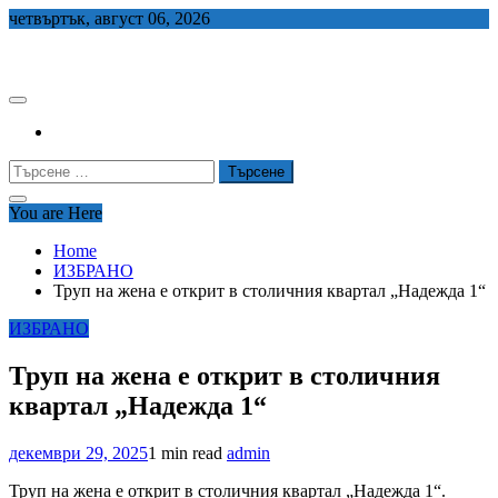
Skip
четвъртък, август 06, 2026
to
СЕДЕМ БГ
content
Търсене
за:
You are Here
Home
ИЗБРАНО
Труп на жена е открит в столичния квартал „Надежда 1“
ИЗБРАНО
Труп на жена е открит в столичния
квартал „Надежда 1“
декември 29, 2025
1 min read
admin
Труп на жена е открит в столичния квартал „Надежда 1“.