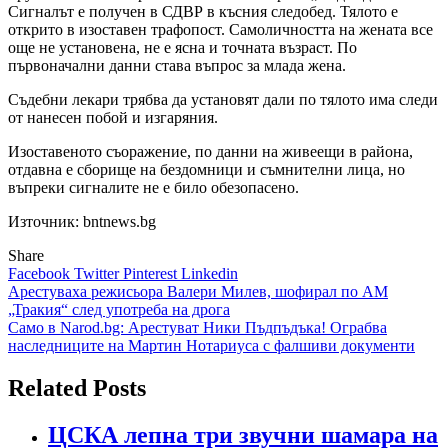
Сигналът е получен в СДВР в късния следобед. Тялото е
открито в изоставен трафопост. Самоличността на жената все
още не установена, не е ясна и точната възраст. По
първоначални данни става въпрос за млада жена.
Съдебни лекари трябва да установят дали по тялото има следи
от нанесен побой и изгаряния.
Изоставеното съоражение, по данни на живеещи в района,
отдавна е сборище на бездомници и съмнителни лица, но
въпреки сигналите не е било обезопасено.
Източник: bntnews.bg
Share
Facebook
Twitter
Pinterest
Linkedin
Навигация
Арестуваха режисьора Валери Милев, шофирал по АМ
„Тракия“ след употреба на дрога
Само в Narod.bg: Арестуват Ники Пъдпъдъка! Ограбва
наследниците на Мартин Нотариуса с фалшиви документи
Related Posts
ЦСКА лепна три звучни шамара на