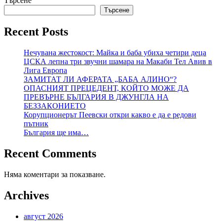
Търсене
Търсене
Recent Posts
Нечувана жестокост: Майка и баба убиха четири деца
ЦСКА лепна три звучни шамара на Макаби Тел Авив в
Лига Европа
ЗАМИТАТ ЛИ АФЕРАТА „БАБА АЛИНО“?
ОПАСНИЯТ ПРЕЦЕДЕНТ, КОЙТО МОЖЕ ДА
ПРЕВЪРНЕ БЪЛГАРИЯ В ДЖУНГЛА НА
БЕЗЗАКОНИЕТО
Корупционерът Пеевски откри какво е да е редови
пътник
България ще има…
Recent Comments
Няма коментари за показване.
Archives
август 2026