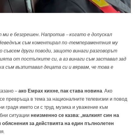
т ми е безгрешен. Напротив – когато е допускал
. Неведнъж съм коментирал по-темпераментния му
о съвсем други поводи, защото винаги разговорът
вията от постъпките си, а аз винаги съм заставал зад
а съм възпитавал децата си и вярвам, че това е
казано –
ако Емрах кихне, пак става новина
. Ако
а се превръща в тема за националните телевизии и повод
ни градя името си с труд, музика и уважение към
добни ситуации
неизменно се казва: „малкият син на
ам обяснения за действията на един пълнолетен
я.