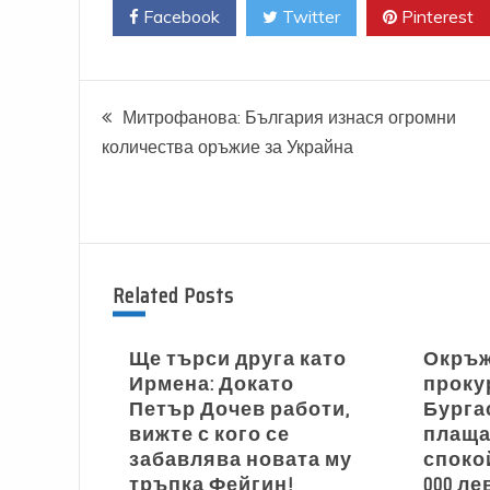
Facebook
Twitter
Pinterest
Навигация
Митрофанова: България изнася огромни
количества оръжие за Украйна
Related Posts
Ще търси друга като
Окръ
Ирмена: Докато
проку
Петър Дочев работи,
Бурга
вижте с кого се
плаща
забавлява новата му
спокой
тръпка Фейгин!
000 ле