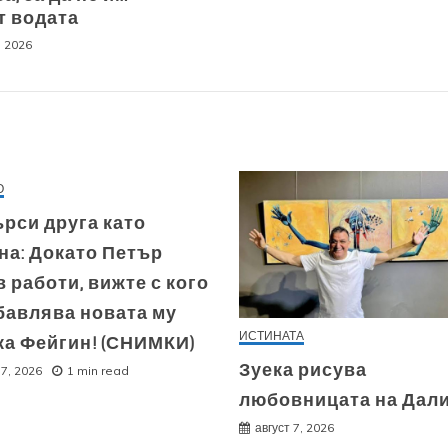
т водата
, 2026
О
рси друга като
на: Докато Петър
 работи, вижте с кого
бавлява новата му
ИСТИНАТА
ка Фейгин! (СНИМКИ)
Зуека рисува
 7, 2026
1 min read
любовницата на Дал
август 7, 2026