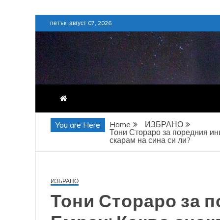
Skip
петък, август 07, 2026
to
content
Home
ИЗБРАНО
You are Here
Тони Стораро за поредния инц
скарам на сина си ли?
ИЗБРАНО
Тони Стораро за 