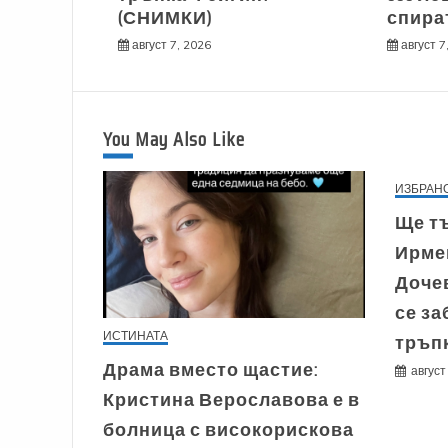
(СНИМКИ)
спира
август 7, 2026
август 7
You May Also Like
ИЗБРАН
Ще тъ
Ирме
Дочев
се за
ИСТИНАТА
тръп
Драма вместо щастие:
август
Кристина Верославова е в
болница с високорискова