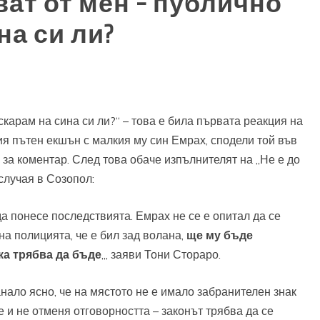
ват от мен – публично
на си ли?
 скарам на сина си ли?“ – това е била първата реакция на
я пътен екшън с малкия му син Емрах, сподели той във
 за коментар. След това обаче изпълнителят на „Не е до
случая в Созопол:
да понесе последствията. Емрах не се е опитал да се
а полицията, че е бил зад волана,
ще му бъде
ка трябва да бъде
„, заяви Тони Стораро.
нало ясно, че на мястото не е имало забранителен знак
 и не отменя отговорността – законът трябва да се