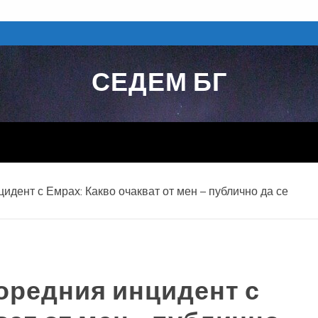
СЕДЕМ БГ
идент с Емрах: Какво очакват от мен – публично да се
поредния инцидент с