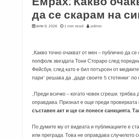
Емрах: Какво очак
да се скарам на си
юли 8, 2026
1 min read
admin
„Какво точно очакват от мен – публично да се
попфолк звездата Тони Стораро след поредни
Фейсбук, след като е бил потърсен от медиите
пари“ решава да „даде своите 5 стотинки“ по
„Преди всичко – когато човек сгреши, трябва 
оправдава. Признал е още преди проверката н
съставен акт и ще си понесе санкцията. Та
По думите му от видеата и публикациите е ста
или преграда. Това не оправдава случилото се