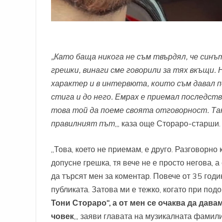
„Като баща никога не съм твърдял, че синъ
грешки, винаги сме говорили за тях вкъщи
характер и в интервюта, които съм давал п
стига и до него. Емрах е приемал последст
това той да поеме своята отговорност. Так
правилният път
„, каза още Стораро-старши.
„Това, което не приемам, е друго. Разговорно 
допусне грешка, тя вече не е просто негова, 
да търсят мен за коментар. Повече от 35 годи
публиката. Затова ми е тежко, когато при по
Тони Стораро“, а от мен се очаква да дав
човек
„, заяви главата на музикалната фамили