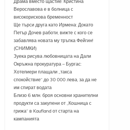
Драма вместо щастие: Кристина
Верославова е в болница с
високорискова бременност
Ще търси друга като Ирмена: Докато
Петър Дочев работи, вижте с кого се
забавлява новата му тръпка Фейгин!
(СНИМКИ)
Зуека рисува любовницата на Дали
Окръжна прокуратура – Бургас:
Хотелиери плащали „такса
спокойствие“ до 30 000 лева, за да не
им спират водата
Близо 6 млн. броя основни хранителни
продукти са закупени от „Кошница с
грижа“ в Kaufland от старта на
кампанията