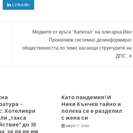
Linkedin
Медиите от кръга “Капитал” на олигарха Иво
Прокопиев системно дезинформират
обществеността по теми, касаещи структурите на
ДПС
жна
Като пандемия! И
ратура –
Ники Кънчев тайно и
с: Хотелиери
полека се е разделил
ли „такса
с жена си
ствие“ до 30
август 7, 2026
ва, за да не им