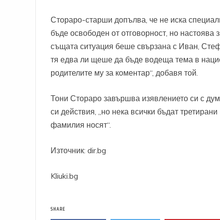
Стораро-старши допълва, че не иска специал
бъде освободен от отговорност, но настоява з
същата ситуация беше свързана с Иван, Стефа
тя едва ли щеше да бъде водеща тема в наци
родителите му за коментар“, добавя той.
Тони Стораро завършва изявлението си с думи
си действия, „но нека всички бъдат третирани
фамилия носят“.
Източник: dir.bg
Kliuki.bg
SHARE