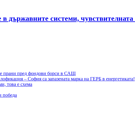
те в държавните системи, чувствителна
те прани пред фондови борси в САЩ
лофикация – София са запазената марка на ГЕРБ в енергетиката!
и, това е схема
и победа