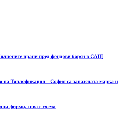
Милионите прани пред фондови борси в САЩ
о на Топлофикация – София са запазената марка н
лни фирми, това е схема