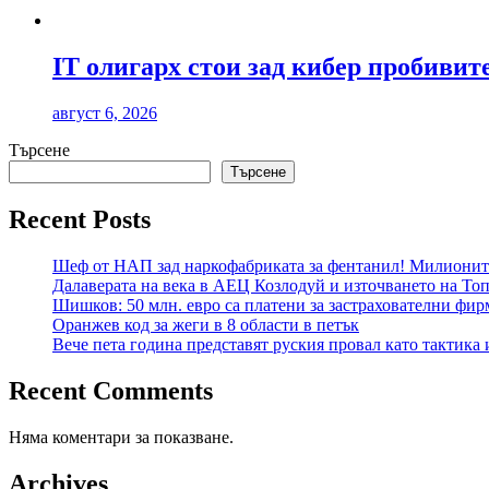
IT олигарх стои зад кибер пробиви
август 6, 2026
Търсене
Търсене
Recent Posts
Шеф от НАП зад наркофабриката за фентанил! Милиони
Далаверата на века в АЕЦ Козлодуй и източването на Топ
Шишков: 50 млн. евро са платени за застрахователни фирм
Оранжев код за жеги в 8 области в петък
Вече пета година представят руския провал като тактика 
Recent Comments
Няма коментари за показване.
Archives