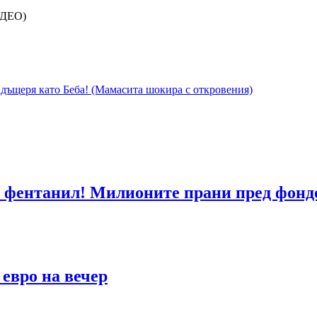
ИДЕО)
дъщеря като Беба! (Мамасита шокира с откровения)
 фентанил! Милионите прани пред фонд
 евро на вечер