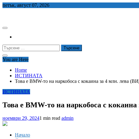
Skip
петък, август 07, 2026
to
СЕДЕМ БГ
content
Търсене
за:
You are Here
Home
ИСТИНАТА
Това е BMW-то на наркобоса с кокаина за 4 млн. лева (В
ИСТИНАТА
Това е BMW-то на наркобоса с кокаина 
ноември 29, 2024
1 min read
admin
Начало