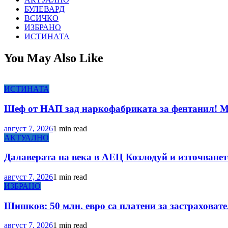
БУЛЕВАРД
ВСИЧКО
ИЗБРАНО
ИСТИНАТА
You May Also Like
ИСТИНАТА
Шеф от НАП зад наркофабриката за фентанил! 
август 7, 2026
1 min read
АКТУАЛНО
Далаверата на века в АЕЦ Козлодуй и източванет
август 7, 2026
1 min read
ИЗБРАНО
Шишков: 50 млн. евро са платени за застраховате
август 7, 2026
1 min read