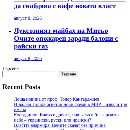
да снабдява с кафе новата власт
август 8, 2026
Луксозният майбах на Митьо
Очите опожарен заради балони с
райски газ
август 8, 2026
Търсене
Търсене
Recent Posts
Лоша новина от проф. Тодор Кантарджиев
Николай Попов осветли нови схеми в МВР – извади три
имена
Костадинов: Какъв е дронът, навлязъл в българското
небе – украински, руски или ирански?
Властта алармира: Цените скачат без причина