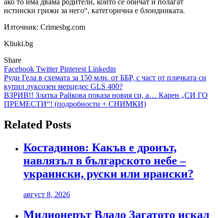
ако то има двама родители, които се обичат и полагат
истински грижи за него“, категорична е блондинката.
Източник: Crimesbg.com
Kliuki.bg
Share
Facebook
Twitter
Pinterest
Linkedin
Навигация
Руди Гела в схемата за 150 млн. от ББР, с част от плячката си
купил луксозен мерцедес GLS 400?
ВЗРИВ!! Златка Райкова показа новия си, а… Карен „СИ ГО
ПРЕМЕСТИ“! (подробности + СНИМКИ)
Related Posts
Костадинов: Какъв е дронът,
навлязъл в българското небе –
украински, руски или ирански?
август 8, 2026
Милионерът Владо Загатото искал