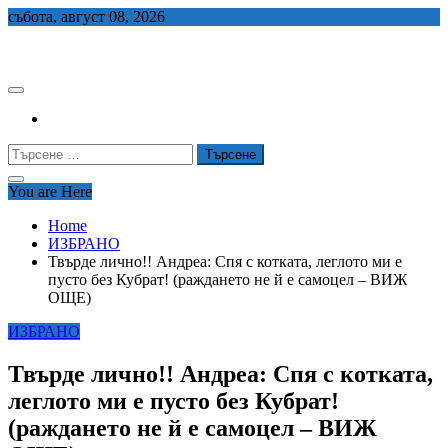
Skip
събота, август 08, 2026
to
СЕДЕМ БГ
content
Търсене
за:
You are Here
Home
ИЗБРАНО
Твърде лично!! Андреа: Спя с котката, леглото ми е
пусто без Кубрат! (раждането не й е самоцел – ВИЖ
ОЩЕ)
ИЗБРАНО
Твърде лично!! Андреа: Спя с котката,
леглото ми е пусто без Кубрат!
(раждането не й е самоцел – ВИЖ