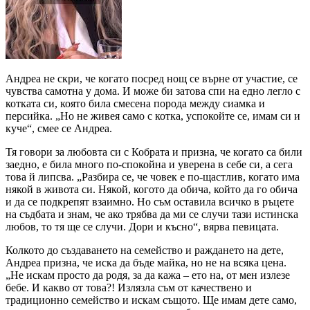
Андреа не скри, че когато посред нощ се върне от участие, се
чувства самотна у дома. И може би затова спи на едно легло с
котката си, която била смесена порода между сиамка и
персийка. „Но не живея само с котка, успокойте се, имам си и
куче“, смее се Андреа.
Тя говори за любовта си с Кобрата и призна, че когато са били
заедно, е била много по-спокойна и уверена в себе си, а сега
това й липсва. „Разбира се, че човек е по-щастлив, когато има
някой в живота си. Някой, когото да обича, който да го обича
и да се подкрепят взаимно. Но съм оставила всичко в ръцете
на съдбата и знам, че ако трябва да ми се случи тази истинска
любов, то тя ще се случи. Дори и късно“, вярва певицата.
Колкото до създаването на семейство и раждането на дете,
Андреа призна, че иска да бъде майка, но не на всяка цена.
„Не искам просто да родя, за да кажа – ето на, от мен излезе
бебе. И какво от това?! Излязла съм от качествено и
традиционно семейство и искам същото. Ще имам дете само,