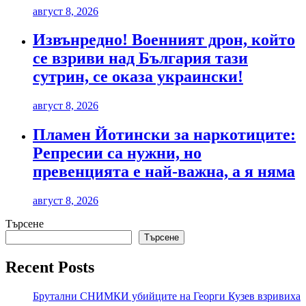
август 8, 2026
Извънредно! Военният дрон, който
се взриви над България тази
сутрин, се оказа украински!
август 8, 2026
Пламен Йотински за наркотиците:
Репресии са нужни, но
превенцията е най-важна, а я няма
август 8, 2026
Търсене
Търсене
Recent Posts
Брутални СНИМКИ убийците на Георги Кузев взривиха