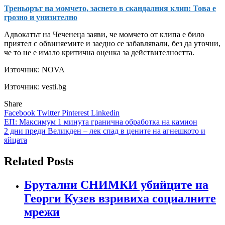
Треньорът на момчето, заснето в скандалния клип: Това е
грозно и унизително
Адвокатът на Чеченеца заяви, че момчето от клипа е било
приятел с обвиняемите и заедно се забавлявали, без да уточни,
че то не е имало критична оценка за действителността.
Източник:
NOVA
Източник: vesti.bg
Share
Facebook
Twitter
Pinterest
Linkedin
Навигация
ЕП: Максимум 1 минута гранична обработка на камион
2 дни преди Великден – лек спад в цените на агнешкото и
яйцата
Related Posts
Брутални СНИМКИ убийците на
Георги Кузев взривиха социалните
мрежи