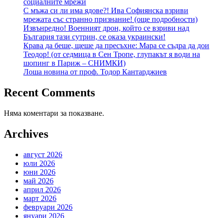
социалните мрежи
С мъжа си ли има ядове?! Ива Софиянска взриви
мрежата със странно признание! (още подробности)
Извънредно! Военният дрон, който се взриви над
България тази сутрин, се оказа украински!
Крава да беше, щеше да пресъхне: Мара се съдра да дои
Теодор! (от седмица в Сен Тропе, глупакът я води на
шопинг в Париж – СНИМКИ)
Лоша новина от проф. Тодор Кантарджиев
Recent Comments
Няма коментари за показване.
Archives
август 2026
юли 2026
юни 2026
май 2026
април 2026
март 2026
февруари 2026
януари 2026