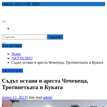
Skip
събота, август 08, 2026
to
СЕДЕМ БГ
content
Търсене
за:
You are Here
Home
АКТУАЛНО
Съдът остави в ареста Чеченеца, Тротинетката и Куката
АКТУАЛНО
Съдът остави в ареста Чеченеца,
Тротинетката и Куката
април 13, 2023
1 min read
admin