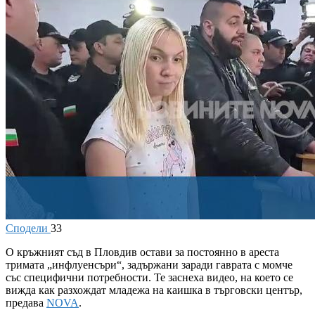
Сподели
33
О
кръжният съд в Пловдив остави за постоянно в ареста
тримата „инфлуенсъри“, задържани заради гаврата с момче
със специфични потребности. Те заснеха видео, на което се
вижда как разхождат младежа на каишка в търговски център,
предава
NOVA
.