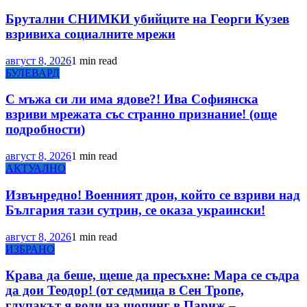
Брутални СНИМКИ убийците на Георги Кузев
взривиха социалните мрежи
август 8, 2026
1 min read
БУЛЕВАРД
С мъжа си ли има ядове?! Ива Софиянска
взриви мрежата със странно признание! (още
подробности)
август 8, 2026
1 min read
АКТУАЛНО
Извънредно! Военният дрон, който се взриви над
България тази сутрин, се оказа украински!
август 8, 2026
1 min read
ИЗБРАНО
Крава да беше, щеше да пресъхне: Мара се съдра
да дои Теодор! (от седмица в Сен Тропе,
глупакът я води на шопинг в Париж –