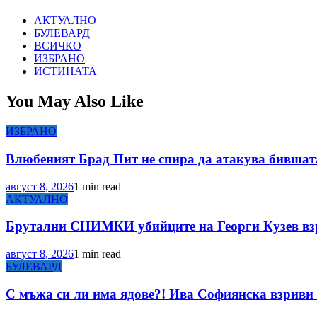
АКТУАЛНО
БУЛЕВАРД
ВСИЧКО
ИЗБРАНО
ИСТИНАТА
You May Also Like
ИЗБРАНО
Влюбеният Брад Пит не спира да атакува бившата
август 8, 2026
1 min read
АКТУАЛНО
Брутални СНИМКИ убийците на Георги Кузев вз
август 8, 2026
1 min read
БУЛЕВАРД
С мъжа си ли има ядове?! Ива Софиянска взриви 