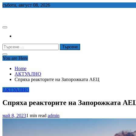
Skip
събота, август 08, 2026
to
СЕДЕМ БГ
content
Търсене
за:
You are Here
Home
АКТУАЛНО
Спряха реакторите на Запорожката АЕЦ
АКТУАЛНО
Спряха реакторите на Запорожката АЕ
май 8, 2023
1 min read
admin