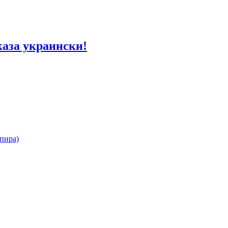
каза украински!
спира)