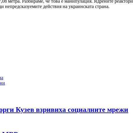
7,08 метра. Разбираме, че това е манипулация. Ядрените реактори
ади непредсказуемите действия на украинската страна.
на
ени
рги Кузев взривиха социалните мрежи