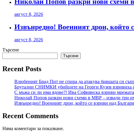
Николай Попов разкри нови схеми в
август 8, 2026
Извънредно! Военният дрон, който с
август 8, 2026
Търсене
Търсене
Recent Posts
Влюбеният Брад Пит не спира да атакува бившата си съпр
Брутални СНИМКИ убийците на Георги Кузев взривиха 
С мъжа си ли има ядове?! Ива Софиянска взриви мрежата
Николай Попов разкри нови схеми в МВР – извади три и
Извънредно! Военният дрон, който се взриви над България
Recent Comments
Няма коментари за показване.