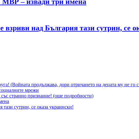
 МВР – извади три имена
е взриви над България тази сутрин, се о
уга! (Войната продължава, дори отричането на децата му не го 
социалните мрежи
 със странно признание! (още подробности)
мена
 тази сутрин, се оказа украински!