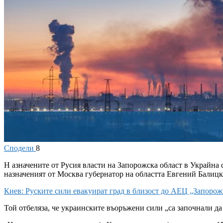
Сподели
8
Н
азначените от Русия власти на Запорожска област в Украйна 
назначеният от Москва губернатор на областта Евгений Балицк
Киев: Руските сили евакуират град в близост до АЕЦ „Запорож
Той отбеляза, че украинските въоръжени сили „са започнали да 