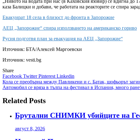
„Нивото на водата при нас (в Каховския язовир) се вдигна до 1
каза Балицки и добави, че работата на реакторите се спира зар
Евакуират 18 села в близост до фронта в Запорожие
АЕЦ „Запорожие“ спира използването на американско гориво
Русия подготвя план за евакуация на АЕЦ „Запорожие“
Източник:
БТА/Алексей Маргоевски
Източник: vesti.bg
Share
Facebook
Twitter
Pinterest
Linkedin
Навигация
Кола се преобърна между Павликени и с. Батак, шофьорът заги
Автомобил се вряза в тълпа на фестивал в Испания, много ран
Related Posts
Брутални СНИМКИ убийците на Гео
август 8, 2026