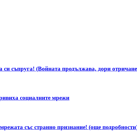
 си съпруга! (Войната продължава, дори отричанет
ривиха социалните мрежи
мрежата със странно признание! (още подробности