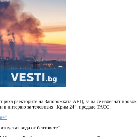
спряха раекторите на Запорожката АЕЦ, за да се избегнат прово
и в интервю за телевизия „Крим 24“, предаде ТАСС.
ие“
изпускат вода от бентовете“.