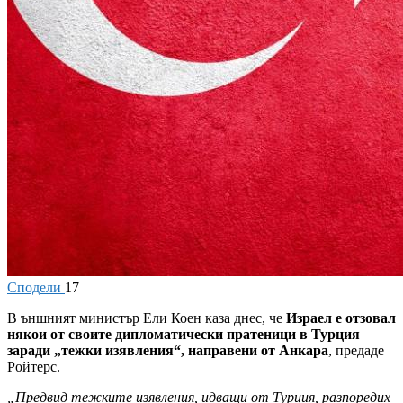
Сподели
17
В
ъншният министър Ели Коен каза днес, че
Израел е отзовал
някои от своите дипломатически пратеници в Турция
заради „тежки изявления“, направени от Анкара
, предаде
Ройтерс.
„Предвид тежките изявления, идващи от Турция, разпоредих