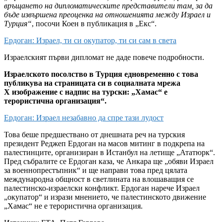
връщането на дипломатическите представители там, за да
бъде извършена преоценка на отношенията между Израел и
Турция“
, посочи Коен в публикация в „Екс“.
Ердоган: Израел, ти си окупатор, ти си сам в света
Израелският първи дипломат не даде повече подробности.
Израелското посолство в Турция едновременно с това
публикува на страницата си в социалната мрежа
Х изображение с надпис на турски: „Хамас“ е
терористична организация“.
Ердоган: Израел незабавно да спре тази лудост
Това беше предшествано от днешната реч на турския
президент Реджеп Ердоган на масов митинг в подкрепа на
палестинците, организиран в Истанбул на летище „Ататюрк“.
Пред събралите се Ердоган каза, че Анкара ще „обяви Израел
за военнопрестъпник“ и ще направи това пред цялата
международна общност в светлината на влошаващия се
палестинско-израелски конфликт. Ердоган нарече Израел
„окупатор“ и изрази мнението, че палестинското движение
„Хамас“ не е терористична организация.