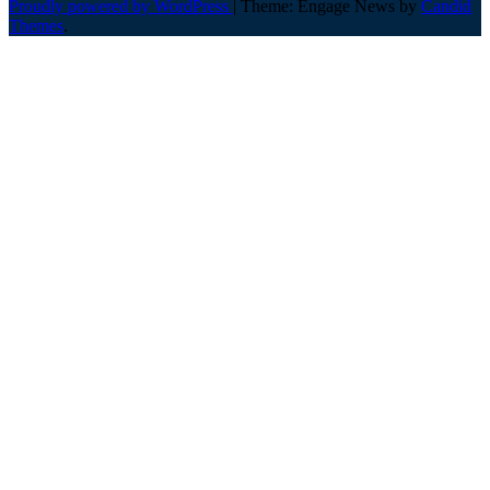
Proudly powered by WordPress
|
Theme: Engage News by
Candid
Themes
.