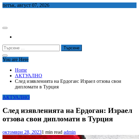
Skip
петък, август 07, 2026
to
СЕДЕМ БГ
content
Търсене
за:
You are Here
Home
АКТУАЛНО
След изявленията на Ердоган: Израел отзова свои
дипломати в Турция
АКТУАЛНО
След изявленията на Ердоган: Израел
отзова свои дипломати в Турция
октомври 28, 2023
1 min read
admin