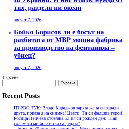
тях, разделя ни океан
август 7, 2026
Бойко Борисов ли е босът на
разбитата от МВР мощна фабрика
за производство на фентанила –
убиец?
август 7, 2026
Търсене
Търсене
Recent Posts
ПЪРВО ТУК: Владо Караджов заряза жена си заради
друга, показа я на снимка! Цвети: Ти си фалшив герой!
Росица Пейчева отбеляза 53-ия си рожден ден: „Най-
голямото ми богатство са децата“
„Летях по 30 минути седмично“: Млад пилот напусна с