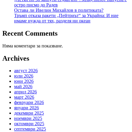
остро писмо до Радев
Остава ли Ивелин Михайлов в политиката?
Тръмп отказа ракети „Пейтриът“ за Украйна: И ние
имаме нужда от тях, разделя ни океан
Recent Comments
Няма коментари за показване.
Archives
август 2026
юли 2026
юни 2026
май 2026
април 2026
март 2026
февруари 2026
януари 2026
декември 2025
ноември 2025
октомври 2025
септември 2025