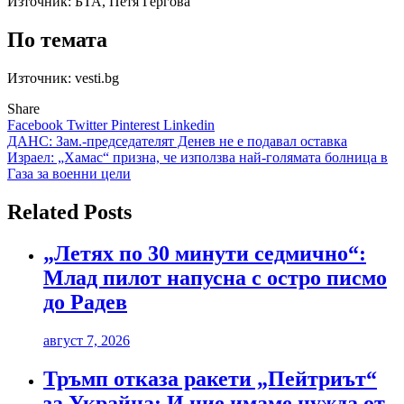
Източник:
БТА, Петя Гергова
По темата
Източник: vesti.bg
Share
Facebook
Twitter
Pinterest
Linkedin
Навигация
ДАНС: Зам.-председателят Денев не е подавал оставка
Израел: „Хамас“ призна, че използва най-голямата болница в
Газа за военни цели
Related Posts
„Летях по 30 минути седмично“:
Млад пилот напусна с остро писмо
до Радев
август 7, 2026
Тръмп отказа ракети „Пейтриът“
за Украйна: И ние имаме нужда от