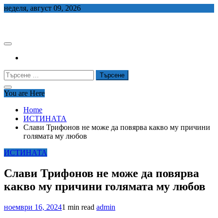
Skip
неделя, август 09, 2026
to
СЕДЕМ БГ
content
Търсене
за:
You are Here
Home
ИСТИНАТА
Слави Трифонов не може да повярва какво му причини
голямата му любов
ИСТИНАТА
Слави Трифонов не може да повярва
какво му причини голямата му любов
ноември 16, 2024
1 min read
admin