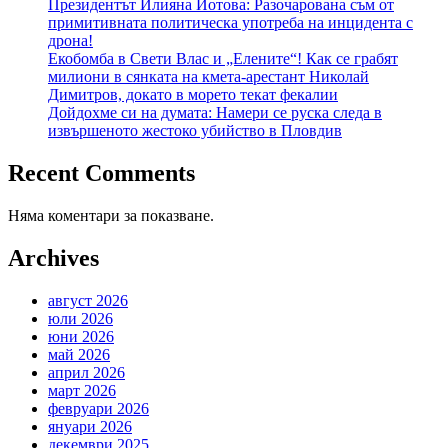
Президентът Илияна Йотова: Разочарована съм от
примитивната политическа употреба на инцидента с
дрона!
Екобомба в Свети Влас и „Елените“! Как се грабят
милиони в сянката на кмета-арестант Николай
Димитров, докато в морето текат фекалии
Дойдохме си на думата: Намери се руска следа в
извършеното жестоко убийство в Пловдив
Recent Comments
Няма коментари за показване.
Archives
август 2026
юли 2026
юни 2026
май 2026
април 2026
март 2026
февруари 2026
януари 2026
декември 2025