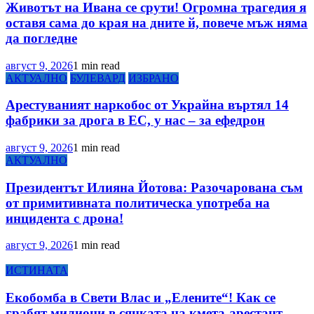
Животът на Ивана се срути! Огромна трагедия я
оставя сама до края на дните й, повече мъж няма
да погледне
август 9, 2026
1 min read
АКТУАЛНО
БУЛЕВАРД
ИЗБРАНО
Арестуваният наркобос от Украйна въртял 14
фабрики за дрога в ЕС, у нас – за ефедрон
август 9, 2026
1 min read
АКТУАЛНО
Президентът Илияна Йотова: Разочарована съм
от примитивната политическа употреба на
инцидента с дрона!
август 9, 2026
1 min read
ИСТИНАТА
Екобомба в Свети Влас и „Елените“! Как се
грабят милиони в сянката на кмета-арестант