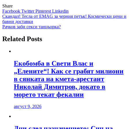
Share
Facebook
Twitter
Pinterest
Linkedin
Навигация
Скандал! Тесла от EMAG за черния петък! Космически цени и
бавни доставки
Рачков заби секси танцьорка?
Related Posts
Екобомба в Свети Влас и
„Елените“! Как се грабят милиони
в сянката на кмета-арестант
Николай Димитров, докато в
морето текат фекалии
август 9, 2026
Дни след назначението: Син на