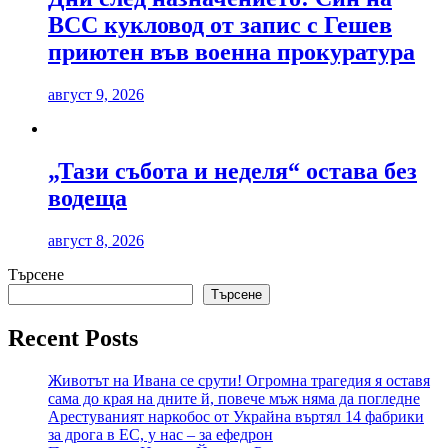
ВСС кукловод от запис с Гешев
приютен във военна прокуратура
август 9, 2026
„Тази събота и неделя“ остава без
водеща
август 8, 2026
Търсене
Търсене
Recent Posts
Животът на Ивана се срути! Огромна трагедия я оставя
сама до края на дните й, повече мъж няма да погледне
Арестуваният наркобос от Украйна въртял 14 фабрики
за дрога в ЕС, у нас – за ефедрон