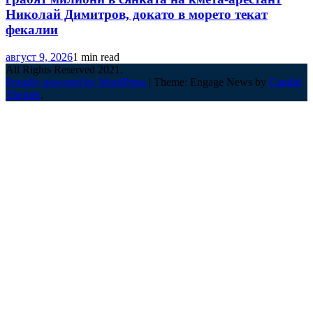
Николай Димитров, докато в морето текат
фекалии
август 9, 2026
1 min read
All Rights Reserved 2021.
Proudly powered by WordPress
|
Theme: Engage News by
Candid
Themes
.