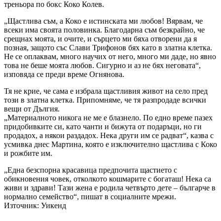
треньора по бокс Коко Колев.
„Щастлива съм, а Коко е истинската ми любов! Вярвам, че
всеки има своята половинка. Благодарна съм безкрайно, че
срещнах моята, и очите, и сърцето ми бяха отворени да я
позная, защото със Слави Трифонов бях като в златна клетка.
Не се оплаквам, много научих от него, много ми даде, но явно
това не беше моята любов. Сигурно и аз не бях неговата“,
изповяда се преди време Огнянова.
Тя не крие, че сама е избрала щастливия живот на село пред
този в златна клетка. Припомняме, че тя разпродаде всички
вещи от Дългия.
„Материалното никога не ме е блазнело. По едно време пазех
придобивките си, като чанти и бижута от подаръци, но ги
продадох, а някои раздадох. Нека други им се радват“, казва с
усмивка днес Мартина, която е изключително щастлива с Коко
и рожбите им.
„Една безспорна красавица предпочита щастието с
обикновения човек, отколкото кошмарите с богаташ! Нека са
живи и здрави! Тази жена е родила четвърто дете – българче в
нормално семейство“, пишат в социалните мрежи.
Източник: Уикенд