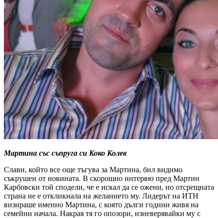
Мартина със съпруга си Коко Колев
Слави, който все още тъгува за Мартина, бил видимо
съкрушен от новината. В скорошно интервю пред Мартин
Карбовски той сподели, че е искал да се ожени, но отсрещната
страна не е откликнала на желанието му. Лидерът на ИТН
визираше именно Мартина, с която дълги години живя на
семейни начала. Накрая тя го опозори, изневерявайки му с