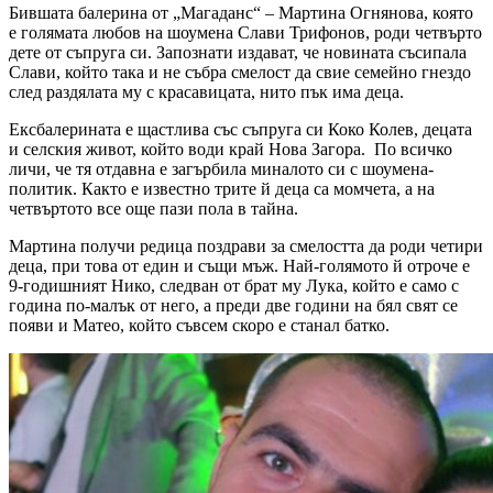
Бившата балерина от „Магаданс“ – Мартина Огнянова, която
е голямата любов на шоумена Слави Трифонов, роди четвърто
дете от съпруга си. Запознати издават, че новината съсипала
Слави, който така и не събра смелост да свие семейно гнездо
след раздялата му с красавицата, нито пък има деца.
Ексбалерината е щастлива със съпруга си Коко Колев, децата
и селския живот, който води край Нова Загора. По всичко
личи, че тя отдавна е загърбила миналото си с шоумена-
политик. Както е известно трите й деца са момчета, а на
четвъртото все още пази пола в тайна.
Мартина получи редица поздрави за смелостта да роди четири
деца, при това от един и същи мъж. Най-голямото й отроче е
9-годишният Нико, следван от брат му Лука, който е само с
година по-малък от него, а преди две години на бял свят се
появи и Матео, който съвсем скоро е станал батко.